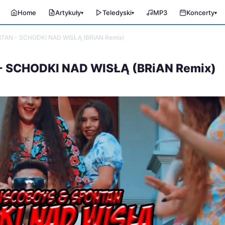
Home
Artykuły
Teledyski
MP3
Koncerty
▾
▾
▾
TAN - SCHODKI NAD WISŁĄ (BRiAN Remix)
- SCHODKI NAD WISŁĄ (BRiAN Remix)