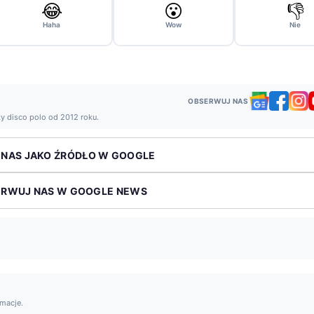
😂
😮
👎
Haha
Wow
Nie
OBSERWUJ NAS
ży disco polo od 2012 roku.
 NAS JAKO ŹRÓDŁO W GOOGLE
ERWUJ NAS W GOOGLE NEWS
rmacje.