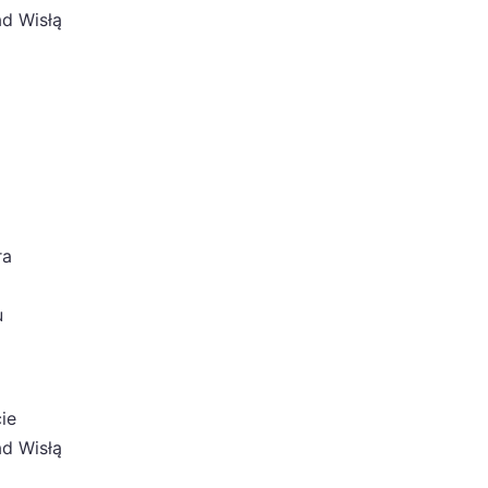
ad Wisłą
ra
u
ie
ad Wisłą