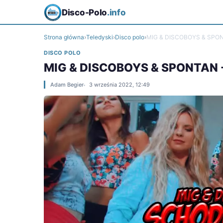
Disco-Polo
.info
Strona główna
›
Teledyski
›
Disco polo
›
MIG & DISCOBOYS & SPON
DISCO POLO
MIG & DISCOBOYS & SPONTAN 
Adam Begier
3 września 2022, 12:49