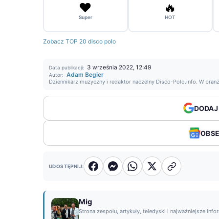
❤️
🔥
Super
HOT
Zobacz TOP 20 disco polo
3 września 2022, 12:49
Data publikacji:
Adam Begier
Autor:
Dziennikarz muzyczny i redaktor naczelny Disco-Polo.info. W bran
DODAJ
OBS
UDOSTĘPNIJ:
Mig
Strona zespołu, artykuły, teledyski i najważniejsze info