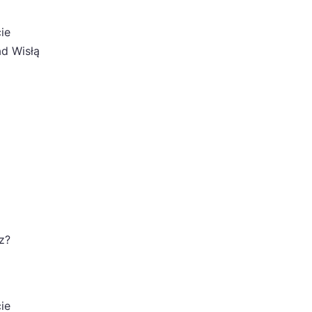
ie
ad Wisłą
z?
ie