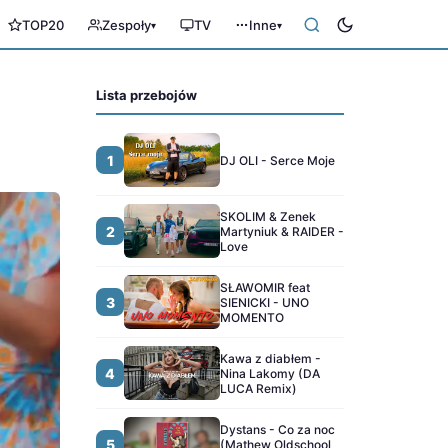
TOP20
Zespoły
TV
Inne
▾
▾
Lista przebojów
1
DJ OLI - Serce Moje
SKOLIM & Zenek
2
Martyniuk & RAIDER -
Love
SŁAWOMIR feat
3
SIENICKI - UNO
MOMENTO
Kawa z diabłem -
4
Nina Lakomy (DA
LUCA Remix)
Dystans - Co za noc
5
(Mathew Oldschool