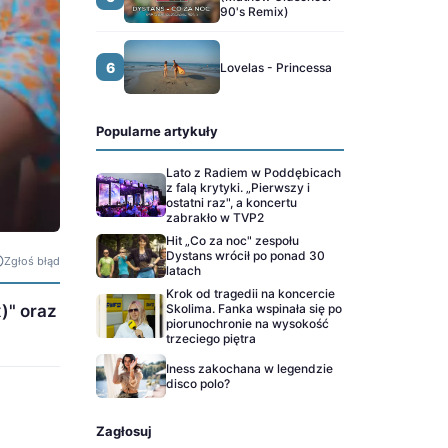
90's Remix)
6
Lovelas - Princessa
Popularne artykuły
Lato z Radiem w Poddębicach
z falą krytyki. „Pierwszy i
ostatni raz", a koncertu
zabrakło w TVP2
Hit „Co za noc" zespołu
Dystans wrócił po ponad 30
Zgłoś błąd
latach
Krok od tragedii na koncercie
Skolima. Fanka wspinała się po
)" oraz
piorunochronie na wysokość
trzeciego piętra
Iness zakochana w legendzie
disco polo?
Zagłosuj