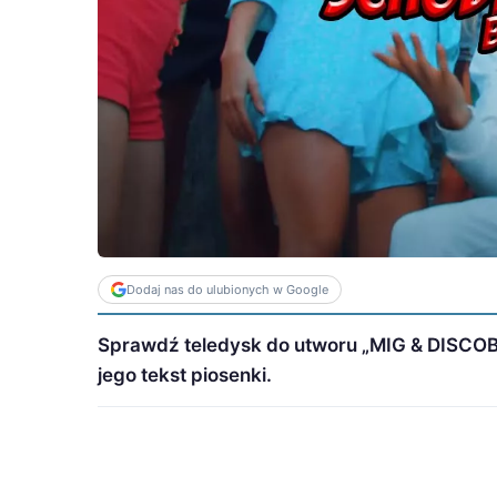
Dodaj nas do ulubionych w Google
Sprawdź teledysk do utworu „MIG & DISC
jego tekst piosenki.