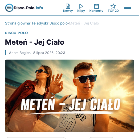
Disco-Polo
.info
Newsy
Klipy
Koncerty
TOP 20
Strona główna
›
Teledyski
›
Disco polo
›
Meteń - Jej Ciało
DISCO POLO
Meteń - Jej Ciało
Adam Begier
8 lipca 2026, 20:23