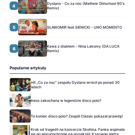
Dystans - Co za noc (Mathew Oldschool 90's
4
Remix)
5
SŁAWOMIR feat SIENICKI - UNO MOMENTO
Kawa z diabłem - Nina Lakomy (DA LUCA
6
Remix)
Popularne artykuły
Hit „Co za noc" zespołu Dystans wrócił po ponad 30
latach
Iness zakochana w legendzie disco polo?
To koniec disco polo? Zespół Classic pokazał prawdę!
Krok od tragedii na koncercie Skolima. Fanka wspinała
się po piorunochronie na wysokość trzeciego piętra