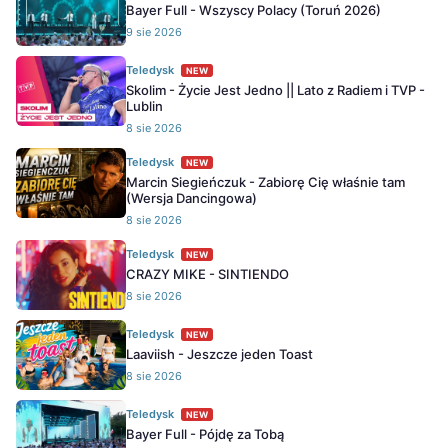
Bayer Full - Wszyscy Polacy (Toruń 2026)
9 sie 2026
Teledysk
NEW
Skolim - Życie Jest Jedno || Lato z Radiem i TVP -
Lublin
8 sie 2026
Teledysk
NEW
Marcin Siegieńczuk - Zabiorę Cię właśnie tam
(Wersja Dancingowa)
8 sie 2026
Teledysk
NEW
CRAZY MIKE - SINTIENDO
8 sie 2026
Teledysk
NEW
Laaviish - Jeszcze jeden Toast
8 sie 2026
Teledysk
NEW
Bayer Full - Pójdę za Tobą