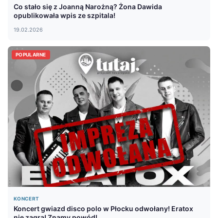
Co stało się z Joanną Narożną? Żona Dawida
opublikowała wpis ze szpitala!
19.02.2026
POPULARNE
KONCERT
Koncert gwiazd disco polo w Płocku odwołany! Eratox
nie zagra! Znamy powód!