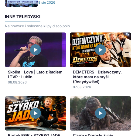
8 sie 2026
INNE TELEDYSKI
Najnowsze i polecane klipy disco polo
Skolim - Love | Lato z Radiem
DEMETERS - Dziewczyny,
i TVP - Lublin
które mam na myśli
(Recydywiści)
08.08.2026
07.08.2026
Bartek BGK - SZYBKO JADĘ
Czaro - Dorosłe życie