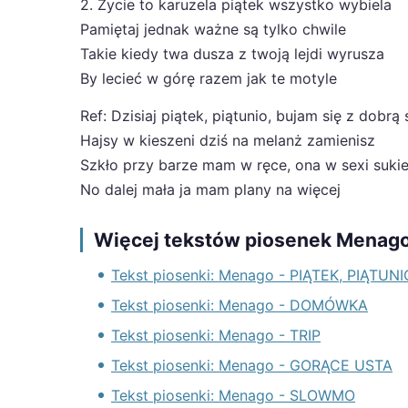
2. Życie to karuzela piątek wszystko wybiela
Pamiętaj jednak ważne są tylko chwile
Takie kiedy twa dusza z twoją lejdi wyrusza
By lecieć w górę razem jak te motyle
Ref: Dzisiaj piątek, piątunio, bujam się z dobrą 
Hajsy w kieszeni dziś na melanż zamienisz
Szkło przy barze mam w ręce, ona w sexi suki
No dalej mała ja mam plany na więcej
Więcej tekstów piosenek Menag
Tekst piosenki: Menago - PIĄTEK, PIĄTUNI
Tekst piosenki: Menago - DOMÓWKA
Tekst piosenki: Menago - TRIP
Tekst piosenki: Menago - GORĄCE USTA
Tekst piosenki: Menago - SLOWMO