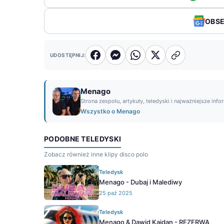
OBS
UDOSTĘPNIJ:
Menago
Strona zespołu, artykuły, teledyski i najważniejsze info
Wszystko o Menago
PODOBNE TELEDYSKI
Zobacz również inne klipy disco polo
Teledysk
Menago - Dubaj i Malediwy
25 paź 2025
Teledysk
Menago & Dawid Kajdan - REZERWA