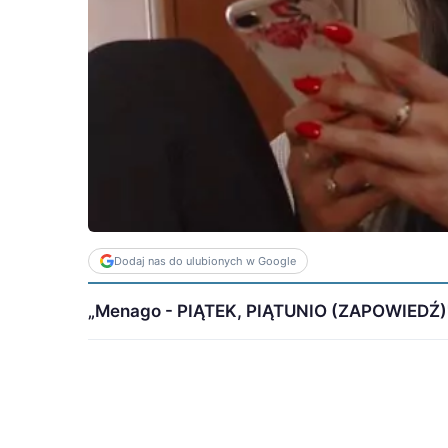
Dodaj nas do ulubionych w Google
„Menago - PIĄTEK, PIĄTUNIO (ZAPOWIEDŹ)" - 