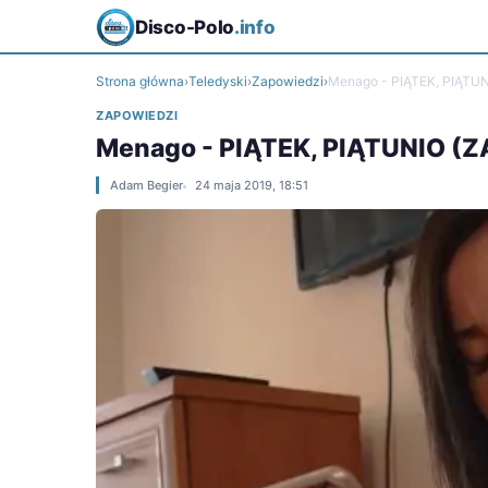
Disco-Polo
.info
Strona główna
›
Teledyski
›
Zapowiedzi
›
Menago - PIĄTEK, PIĄTU
ZAPOWIEDZI
Menago - PIĄTEK, PIĄTUNIO (
Adam Begier
24 maja 2019, 18:51