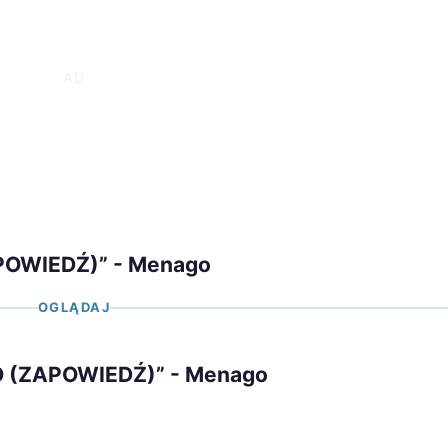
APOWIEDŹ)” - Menago
OGLĄDAJ
IO (ZAPOWIEDŹ)” - Menago