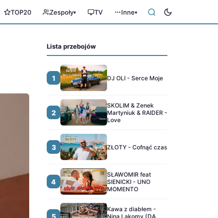
TOP20
Zespoły
TV
Inne
▾
▾
Lista przebojów
1
DJ OLI - Serce Moje
SKOLIM & Zenek
2
Martyniuk & RAIDER -
Love
3
ZŁOTY - Cofnąć czas
SŁAWOMIR feat
4
SIENICKI - UNO
MOMENTO
Kawa z diabłem -
5
Nina Lakomy (DA