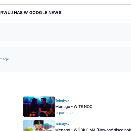
ERWUJ NAS W GOOGLE NEWS
rmacje.
Teledysk
Menago - W TE NOC
11 paź 2025
Teledysk
Menago - WÓDKO MA (Nowość disco pol