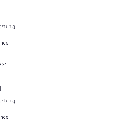
sztunią
ence
ysz
j
sztunią
ence