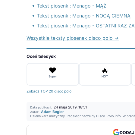
Tekst piosenki: Menago - MĄŻ
Tekst piosenki: Menago - NOCĄ CIEMNĄ
Tekst piosenki: Menago - OSTATNI RAZ
Wszystkie teksty piosenek disco polo →
Oceń teledysk
❤️
🔥
Super
HOT
Zobacz TOP 20 disco polo
24 maja 2019, 18:51
Data publikacji:
Adam Begier
Autor:
Dziennikarz muzyczny i redaktor naczelny Disco-Polo.info. W bran
DODAJ