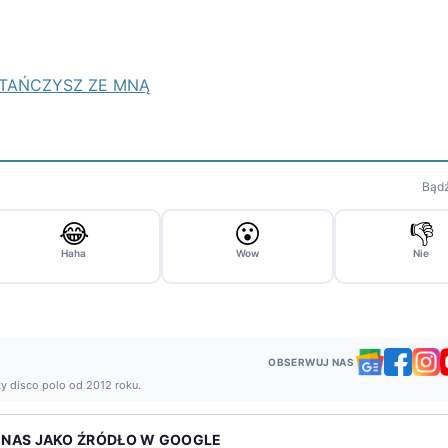
 ZATAŃCZYSZ ZE MNĄ
Bądź
😂
😮
👎
Haha
Wow
Nie
OBSERWUJ NAS
ży disco polo od 2012 roku.
 NAS JAKO ŹRÓDŁO W GOOGLE