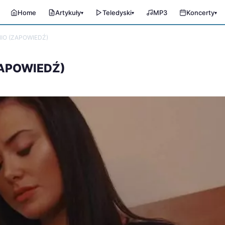
Home
Artykuły
Teledyski
MP3
Koncerty
▾
▾
▾
NIO (ZAPOWIEDŹ)
ZAPOWIEDŹ)