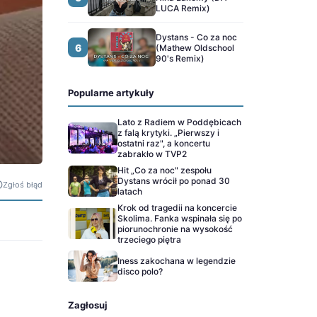
LUCA Remix)
Dystans - Co za noc
6
(Mathew Oldschool
90's Remix)
Popularne artykuły
Lato z Radiem w Poddębicach
z falą krytyki. „Pierwszy i
ostatni raz", a koncertu
zabrakło w TVP2
Hit „Co za noc" zespołu
Dystans wrócił po ponad 30
Zgłoś błąd
latach
Krok od tragedii na koncercie
Skolima. Fanka wspinała się po
piorunochronie na wysokość
trzeciego piętra
Iness zakochana w legendzie
disco polo?
Zagłosuj