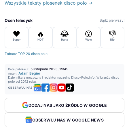
Wszystkie teksty piosenek disco polo →
Oceń teledysk
Bądź pierwszy!
❤️
🔥
😂
😮
👎
Super
HOT
Haha
Wow
Nie
Zobacz TOP 20 disco polo
5 listopada 2023, 19:49
Data publikacji:
Adam Begier
Autor:
Dziennikarz muzyczny i redaktor naczelny Disco-Polo.info. W branży disco
polo od 2012 roku.
OBSERWUJ NAS
DODAJ NAS JAKO ŹRÓDŁO W GOOGLE
OBSERWUJ NAS W GOOGLE NEWS