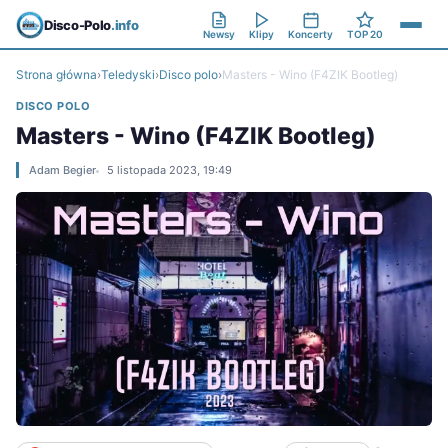
Disco-Polo
.info
Newsy
Klipy
Koncerty
TOP 20
Strona główna
›
Teledyski
›
Disco polo
›
Masters - Wino (F4ZIK Bootleg)
DISCO POLO
Masters - Wino (F4ZIK Bootleg)
Adam Begier
5 listopada 2023, 19:49