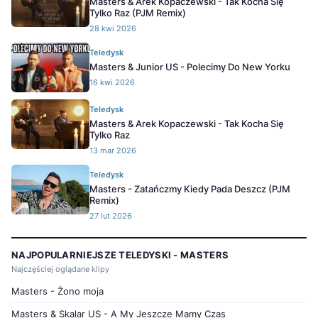
Masters & Arek Kopaczewski - Tak Kocha Się
Tylko Raz (PJM Remix)
28 kwi 2026
Teledysk
Masters & Junior US - Polecimy Do New Yorku
16 kwi 2026
Teledysk
Masters & Arek Kopaczewski - Tak Kocha Się
Tylko Raz
13 mar 2026
Teledysk
Masters - Zatańczmy Kiedy Pada Deszcz (PJM
Remix)
27 lut 2026
NAJPOPULARNIEJSZE TELEDYSKI - MASTERS
Najczęściej oglądane klipy
Masters - Żono moja
Masters & Skalar US - A My Jeszcze Mamy Czas