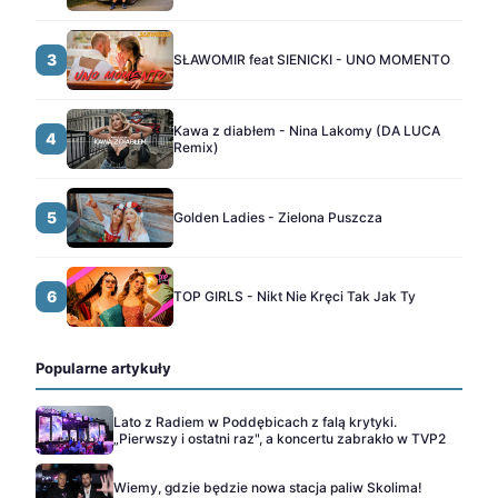
3
SŁAWOMIR feat SIENICKI - UNO MOMENTO
Kawa z diabłem - Nina Lakomy (DA LUCA
4
Remix)
5
Golden Ladies - Zielona Puszcza
6
TOP GIRLS - Nikt Nie Kręci Tak Jak Ty
Popularne artykuły
Lato z Radiem w Poddębicach z falą krytyki.
„Pierwszy i ostatni raz", a koncertu zabrakło w TVP2
Wiemy, gdzie będzie nowa stacja paliw Skolima!