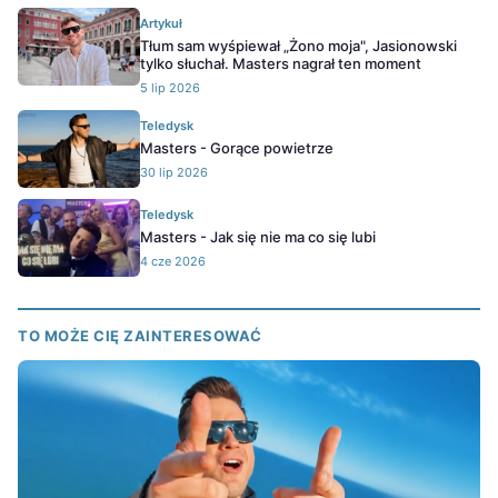
Artykuł
Tłum sam wyśpiewał „Żono moja", Jasionowski
tylko słuchał. Masters nagrał ten moment
5 lip 2026
Teledysk
Masters - Gorące powietrze
30 lip 2026
Teledysk
Masters - Jak się nie ma co się lubi
4 cze 2026
TO MOŻE CIĘ ZAINTERESOWAĆ