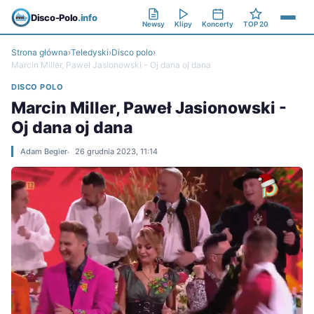
Disco-Polo
.info
Newsy
Klipy
Koncerty
TOP 20
Strona główna
›
Teledyski
›
Disco polo
›
Marcin Miller, Paweł Jasionowski - Oj dana oj dana
DISCO POLO
Marcin Miller, Paweł Jasionowski -
Oj dana oj dana
Adam Begier
26 grudnia 2023, 11:14