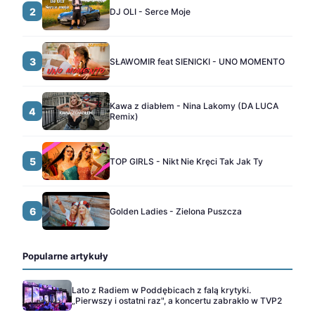
2
DJ OLI - Serce Moje
3
SŁAWOMIR feat SIENICKI - UNO MOMENTO
Kawa z diabłem - Nina Lakomy (DA LUCA
4
Remix)
5
TOP GIRLS - Nikt Nie Kręci Tak Jak Ty
6
Golden Ladies - Zielona Puszcza
Popularne artykuły
Lato z Radiem w Poddębicach z falą krytyki.
„Pierwszy i ostatni raz", a koncertu zabrakło w TVP2