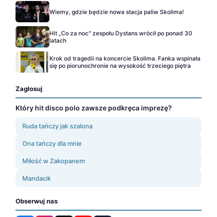
Wiemy, gdzie będzie nowa stacja paliw Skolima!
Hit „Co za noc" zespołu Dystans wrócił po ponad 30
latach
Krok od tragedii na koncercie Skolima. Fanka wspinała
się po piorunochronie na wysokość trzeciego piętra
Zagłosuj
Który hit disco polo zawsze podkręca imprezę?
Ruda tańczy jak szalona
Ona tańczy dla mnie
Miłość w Zakopanem
Mandacik
Obserwuj nas