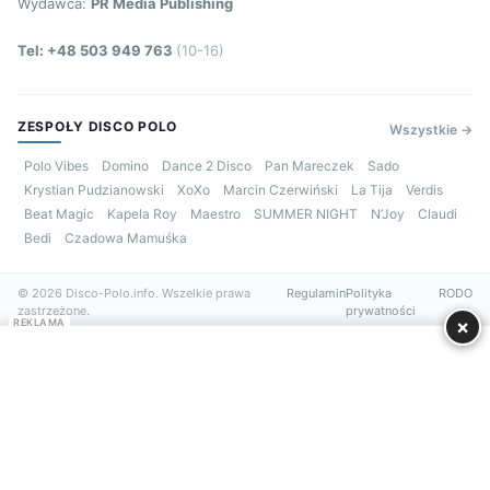
Wydawca:
PR Media Publishing
Tel: +48 503 949 763
(10-16)
ZESPOŁY DISCO POLO
Wszystkie →
Polo Vibes
Domino
Dance 2 Disco
Pan Mareczek
Sado
Krystian Pudzianowski
XoXo
Marcin Czerwiński
La Tija
Verdis
Beat Magic
Kapela Roy
Maestro
SUMMER NIGHT
N’Joy
Claudi
Bedi
Czadowa Mamuśka
© 2026 Disco-Polo.info. Wszelkie prawa
Regulamin
Polityka
RODO
zastrzeżone.
prywatności
×
REKLAMA