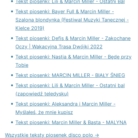
Tekst piosenki: Lili & Marcin Miller - Ostatni Bal
Tekst piosenki: Bayer Full & Marcin Miller -
Szalona blondynka (Festiwal Muzyki Tanecznej -
Kielce 2019)
Tekst piosenki: Defis & Marcin Miller - Zakochane
Oczy | Wakacyjna Trasa Dwójki 2022
Tekst piosenki: Nastja & Marcin Miller - Będę przy
Tobie
Tekst piosenki: MARCIN MILLER - BIAŁY ŚNIEG
Tekst piosenki: Lili & Marcin Miller - Ostatni bal
(zapowiedź teledysku)
Tekst piosenki: Aleksandra i Marcin Miller -
Myślałeś, że mnie kupisz
Tekst piosenki: Marcin Miller & Basta - MALYNA
Wszystkie teksty piosenek disco polo →