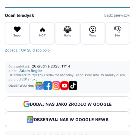
Oceń teledysk
Bądź pierwszy!
❤️
🔥
😂
😮
👎
Super
HOT
Haha
Wow
Nie
Zobacz TOP 20 disco polo
26 grudnia 2023, 11:14
Data publikacji:
Adam Begier
Autor:
Dziennikarz muzyczny i redaktor naczelny Disco-Polo.info. W branży disco
polo od 2012 roku.
OBSERWUJ NAS
DODAJ NAS JAKO ŹRÓDŁO W GOOGLE
OBSERWUJ NAS W GOOGLE NEWS