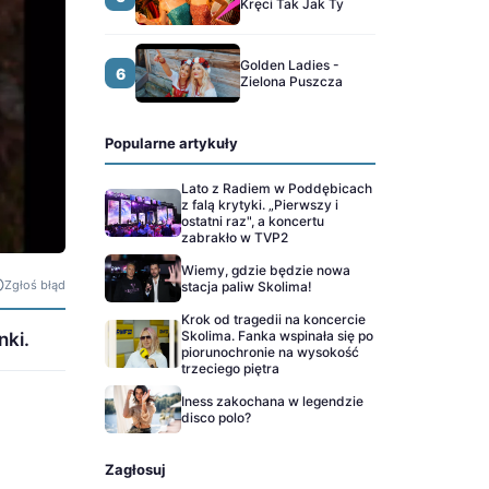
Kręci Tak Jak Ty
Golden Ladies -
6
Zielona Puszcza
Popularne artykuły
Lato z Radiem w Poddębicach
z falą krytyki. „Pierwszy i
ostatni raz", a koncertu
zabrakło w TVP2
Wiemy, gdzie będzie nowa
Zgłoś błąd
stacja paliw Skolima!
Krok od tragedii na koncercie
Skolima. Fanka wspinała się po
nki.
piorunochronie na wysokość
trzeciego piętra
Iness zakochana w legendzie
disco polo?
Zagłosuj