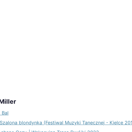
Miller
i Bal
 - Szalona blondynka (Festiwal Muzyki Tanecznej - Kielce 20