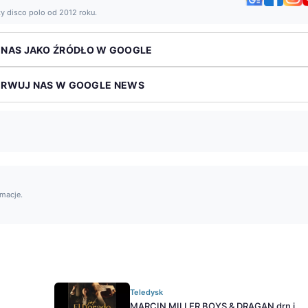
ży disco polo od 2012 roku.
 NAS JAKO ŹRÓDŁO W GOOGLE
ERWUJ NAS W GOOGLE NEWS
rmacje.
Teledysk
MARCIN MILLER BOYS & DRAGAN drn i