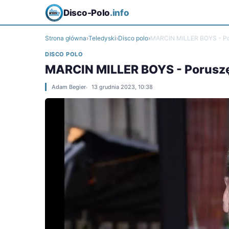
Disco-Polo
.info
Strona główna
›
Teledyski
›
Disco polo
›
MARCIN MILLER BOYS - Por
DISCO POLO
MARCIN MILLER BOYS - Poruszę 
Adam Begier
13 grudnia 2023, 10:38