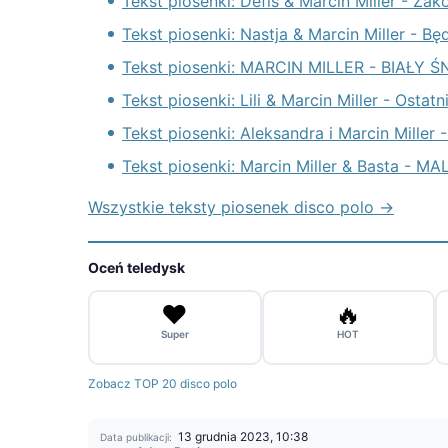
Tekst piosenki: Defis & Marcin Miller - Z
Tekst piosenki: Nastja & Marcin Miller - Bę
Tekst piosenki: MARCIN MILLER - BIAŁY Ś
Tekst piosenki: Lili & Marcin Miller - Ostat
Tekst piosenki: Aleksandra i Marcin Miller 
Tekst piosenki: Marcin Miller & Basta - M
Wszystkie teksty piosenek disco polo →
Oceń teledysk
❤️
🔥
Super
HOT
Zobacz TOP 20 disco polo
13 grudnia 2023, 10:38
Data publikacji: