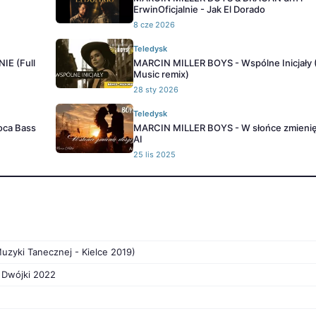
ErwinOficjalnie - Jak El Dorado
8 cze 2026
Teledysk
E (Full
MARCIN MILLER BOYS - Wspólne Inicjały 
Music remix)
28 sty 2026
Teledysk
oca Bass
MARCIN MILLER BOYS - W słońce zmienię
AI
25 lis 2025
Muzyki Tanecznej - Kielce 2019)
a Dwójki 2022