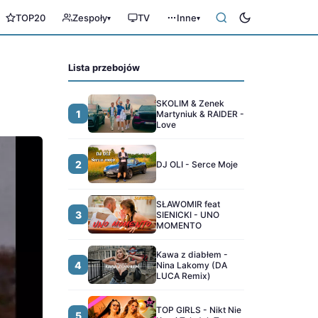
TOP20
Zespoły
TV
Inne
▾
▾
Lista przebojów
SKOLIM & Zenek
1
Martyniuk & RAIDER -
Love
2
DJ OLI - Serce Moje
SŁAWOMIR feat
3
SIENICKI - UNO
MOMENTO
Kawa z diabłem -
4
Nina Lakomy (DA
LUCA Remix)
TOP GIRLS - Nikt Nie
5