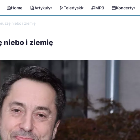
Home
Artykuły
Teledyski
MP3
Koncerty
▾
▾
▾
uszę niebo i ziemię
niebo i ziemię