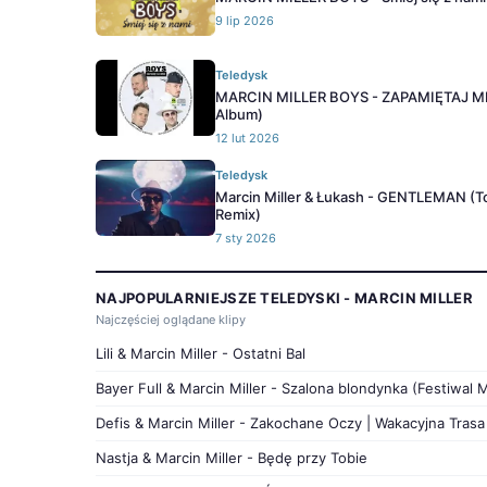
9 lip 2026
Teledysk
MARCIN MILLER BOYS - ZAPAMIĘTAJ MNI
Album)
12 lut 2026
Teledysk
Marcin Miller & Łukash - GENTLEMAN (T
Remix)
7 sty 2026
NAJPOPULARNIEJSZE TELEDYSKI - MARCIN MILLER
Najczęściej oglądane klipy
Lili & Marcin Miller - Ostatni Bal
Bayer Full & Marcin Miller - Szalona blondynka (Festiwal 
Defis & Marcin Miller - Zakochane Oczy | Wakacyjna Tras
Nastja & Marcin Miller - Będę przy Tobie