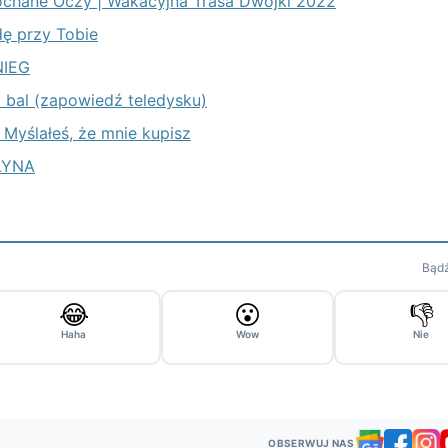
akochane Oczy | Wakacyjna Trasa Dwójki 2022
dę przy Tobie
NIEG
ni bal (zapowiedź teledysku)
- Myślałeś, że mnie kupisz
ALYNA
Bądź
😂
😮
👎
Haha
Wow
Nie
OBSERWUJ NAS