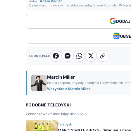
Adam Begier
Autor:
Dziennikarz muzyczny i redaktor naczelny Disco-Polo.info. W bran
DODAJ
OBS
UDOSTĘPNIJ:
Marcin Miller
Strona zespołu, artykuły, teledyski i najważniejsze info
Wszystko o Marcin Miller
PODOBNE TELEDYSKI
Zobacz również inne klipy disco polo
Teledysk
MARCIN MILLER BOYS - Śmiej się z nami