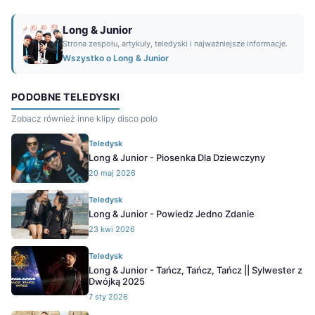
Long & Junior
Strona zespołu, artykuły, teledyski i najważniejsze informacje.
Wszystko o Long & Junior
PODOBNE TELEDYSKI
Zobacz również inne klipy disco polo
Teledysk
Long & Junior - Piosenka Dla Dziewczyny
20 maj 2026
Teledysk
Long & Junior - Powiedz Jedno Zdanie
23 kwi 2026
Teledysk
Long & Junior - Tańcz, Tańcz, Tańcz || Sylwester z
Dwójką 2025
7 sty 2026