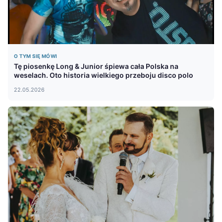
O TYM SIĘ MÓWI
Tę piosenkę Long & Junior śpiewa cała Polska na
weselach. Oto historia wielkiego przeboju disco polo
22.05.2026