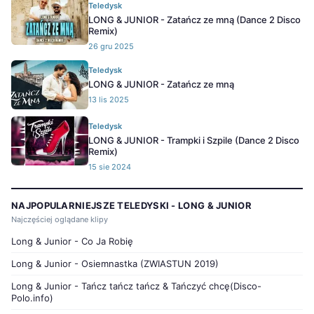
Teledysk
LONG & JUNIOR - Zatańcz ze mną (Dance 2 Disco
Remix)
26 gru 2025
Teledysk
LONG & JUNIOR - Zatańcz ze mną
13 lis 2025
Teledysk
LONG & JUNIOR - Trampki i Szpile (Dance 2 Disco
Remix)
15 sie 2024
NAJPOPULARNIEJSZE TELEDYSKI - LONG & JUNIOR
Najczęściej oglądane klipy
Long & Junior - Co Ja Robię
Long & Junior - Osiemnastka (ZWIASTUN 2019)
Long & Junior - Tańcz tańcz tańcz & Tańczyć chcę(Disco-
Polo.info)