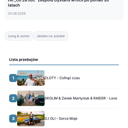
latach
05.08.2026
Long & Junior
Jestem na Jutubie
Lista przebojów
1
ZŁOTY - Cofnąć czas
2
SKOLIM & Zenek Martyniuk & RAIDER - Love
3
DJ OLI - Serce Moje