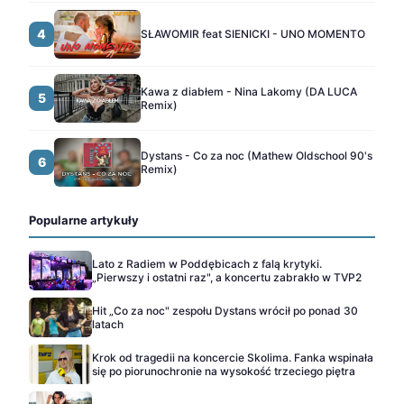
4
SŁAWOMIR feat SIENICKI - UNO MOMENTO
Kawa z diabłem - Nina Lakomy (DA LUCA
5
Remix)
Dystans - Co za noc (Mathew Oldschool 90's
6
Remix)
Popularne artykuły
Lato z Radiem w Poddębicach z falą krytyki.
„Pierwszy i ostatni raz", a koncertu zabrakło w TVP2
Hit „Co za noc" zespołu Dystans wrócił po ponad 30
latach
Krok od tragedii na koncercie Skolima. Fanka wspinała
się po piorunochronie na wysokość trzeciego piętra