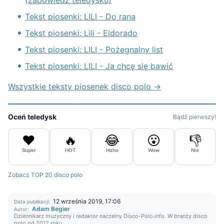
(zapowiedź teledysku)
Tekst piosenki: LILI - Do rana
Tekst piosenki: Lili - Eldorado
Tekst piosenki: LILI - Pożegnalny list
Tekst piosenki: LILI - Ja chcę się bawić
Wszystkie teksty piosenek disco polo →
Oceń teledysk
Bądź pierwszy!
❤️
🔥
😂
😮
👎
Super
HOT
Haha
Wow
Nie
Zobacz TOP 20 disco polo
12 września 2019, 17:06
Data publikacji:
Adam Begier
Autor:
Dziennikarz muzyczny i redaktor naczelny Disco-Polo.info. W branży disco
polo od 2012 roku.