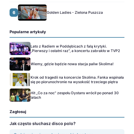
6
Golden Ladies - Zielona Puszcza
Popularne artykuły
Lato z Radiem w Poddębicach z falą krytyki.
„Pierwszy i ostatni raz", a koncertu zabrakło w TVP2
Wiemy, gdzie będzie nowa stacja paliw Skolima!
Krok od tragedii na koncercie Skolima. Fanka wspinała
się po piorunochronie na wysokość trzeciego piętra
Hit „Co za noc" zespołu Dystans wrócił po ponad 30
latach
Zagłosuj
Jak często słuchasz disco polo?