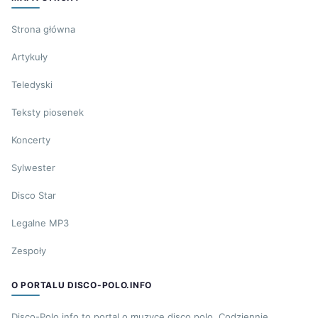
Strona główna
Artykuły
Teledyski
Teksty piosenek
Koncerty
Sylwester
Disco Star
Legalne MP3
Zespoły
O PORTALU DISCO-POLO.INFO
Disco-Polo.info to portal o muzyce disco polo. Codziennie