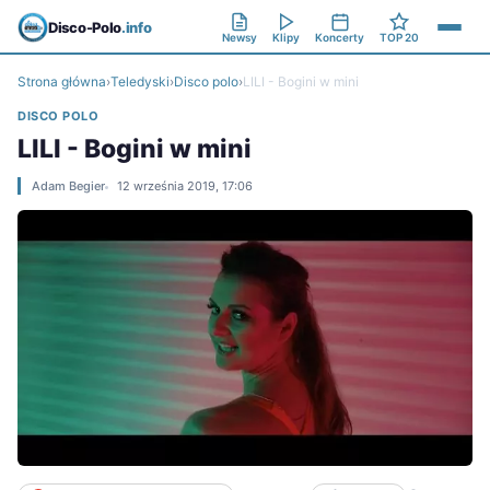
Disco-Polo
.info
Newsy
Klipy
Koncerty
TOP 20
Strona główna
›
Teledyski
›
Disco polo
›
LILI - Bogini w mini
DISCO POLO
LILI - Bogini w mini
Adam Begier
12 września 2019, 17:06