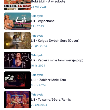
Bobi & Lili - A w sobotę
21 kwi 2025
Teledysk
Lili - Wyjechane
7 lut 2025
Teledysk
Lili - Kolęda Dwóch Serc (Cover)
20 gru 2024
Teledysk
Lili - Zabierz mnie tam (wersja pop)
16 lis 2024
Teledysk
LILI - Zabierz Mnie Tam
6 wrz 2024
Teledysk
Lili - To samo/99ers/Remix
20 cze 2024