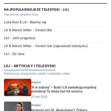
NAJPOPULARNIEJSZE TELEDYSKI - LILI
Najczęściej oglądane klipy
Luka Rosi & Lili - Bawmy się
Lili & Marcin Miller - Ostatni Bal
LILI - Jeśli pragniesz
Lili & Marcin Miller - Ostatni bal (zapowiedź teledysku)
LILI - Do rana
LILI - ARTYKUŁY I TELEDYSKI
Najnowsze wiadomości, plotki i materiały video
Artykuł
”A w sobotę” – Bobi i Lili zaskakują wspólną
premierą! To może być hit sezonu
22 kwi 2025
Artykuł
Nowość od Lili! „Wyjechane”! Zobacz