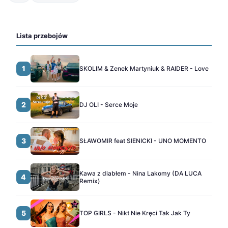
Lista przebojów
1
SKOLIM & Zenek Martyniuk & RAIDER - Love
2
DJ OLI - Serce Moje
3
SŁAWOMIR feat SIENICKI - UNO MOMENTO
Kawa z diabłem - Nina Lakomy (DA LUCA
4
Remix)
5
TOP GIRLS - Nikt Nie Kręci Tak Jak Ty