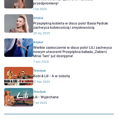
przedpremierę!
1 lut 2025
Artykuł
Przepiękną kobieta w disco polo! Basia Pędrak
zachwyca kobiecością i zmysłowością
20 sty 2025
Artykuł
Wielkie zaskoczenie w disco polo! LILI zachwyca
nowym utworem! Przepiękna ballada „Zabierz
Mnie Tam” już dostępna!
7 wrz 2024
Teledysk
Bobi & Lili - A w sobotę
21 kwi 2025
Teledysk
Lili - Wyjechane
7 lut 2025