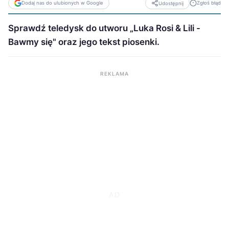
Dodaj nas do ulubionych w Google
Zgłoś błąd
Udostępnij
Sprawdź teledysk do utworu „Luka Rosi & Lili -
Bawmy się" oraz jego tekst piosenki.
REKLAMA