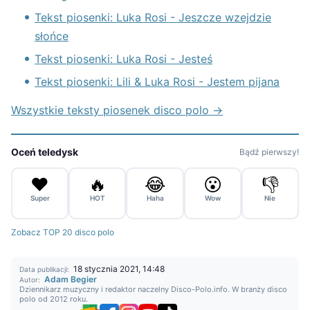
Tekst piosenki: Luka Rosi - Jeszcze wzejdzie
słońce
Tekst piosenki: Luka Rosi - Jesteś
Tekst piosenki: Lili & Luka Rosi - Jestem pijana
Wszystkie teksty piosenek disco polo →
Oceń teledysk
Bądź pierwszy!
❤️
🔥
😂
😮
👎
Super
HOT
Haha
Wow
Nie
Zobacz TOP 20 disco polo
18 stycznia 2021, 14:48
Data publikacji:
Adam Begier
Autor:
Dziennikarz muzyczny i redaktor naczelny Disco-Polo.info. W branży disco
polo od 2012 roku.