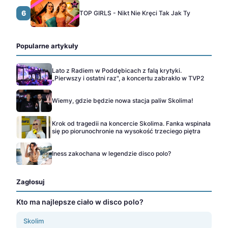
6
TOP GIRLS - Nikt Nie Kręci Tak Jak Ty
Popularne artykuły
Lato z Radiem w Poddębicach z falą krytyki.
„Pierwszy i ostatni raz", a koncertu zabrakło w TVP2
Wiemy, gdzie będzie nowa stacja paliw Skolima!
Krok od tragedii na koncercie Skolima. Fanka wspinała
się po piorunochronie na wysokość trzeciego piętra
Iness zakochana w legendzie disco polo?
Zagłosuj
Kto ma najlepsze ciało w disco polo?
Skolim