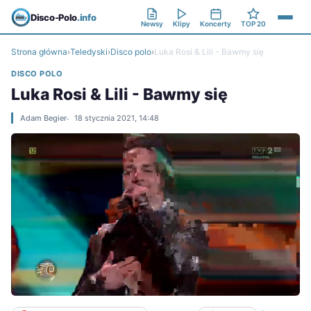
Disco-Polo
.info
Newsy
Klipy
Koncerty
TOP 20
Strona główna
›
Teledyski
›
Disco polo
›
Luka Rosi & Lili - Bawmy się
DISCO POLO
Luka Rosi & Lili - Bawmy się
Adam Begier
18 stycznia 2021, 14:48