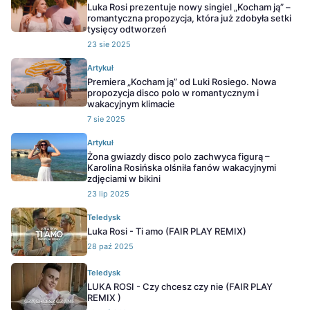
Luka Rosi prezentuje nowy singiel „Kocham ją” –
romantyczna propozycja, która już zdobyła setki
tysięcy odtworzeń
23 sie 2025
Artykuł
Premiera „Kocham ją” od Luki Rosiego. Nowa
propozycja disco polo w romantycznym i
wakacyjnym klimacie
7 sie 2025
Artykuł
Żona gwiazdy disco polo zachwyca figurą –
Karolina Rosińska olśniła fanów wakacyjnymi
zdjęciami w bikini
23 lip 2025
Teledysk
Luka Rosi - Ti amo (FAIR PLAY REMIX)
28 paź 2025
Teledysk
LUKA ROSI - Czy chcesz czy nie (FAIR PLAY
REMIX )