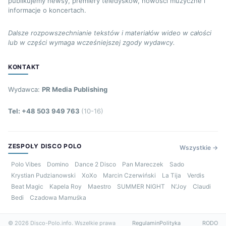
publikujemy newsy, premiery teledysków, nowości muzyczne i
informacje o koncertach.
Dalsze rozpowszechnianie tekstów i materiałów wideo w całości
lub w części wymaga wcześniejszej zgody wydawcy.
KONTAKT
Wydawca:
PR Media Publishing
Tel: +48 503 949 763
(10-16)
ZESPOŁY DISCO POLO
Wszystkie →
Polo Vibes
Domino
Dance 2 Disco
Pan Mareczek
Sado
Krystian Pudzianowski
XoXo
Marcin Czerwiński
La Tija
Verdis
Beat Magic
Kapela Roy
Maestro
SUMMER NIGHT
N’Joy
Claudi
Bedi
Czadowa Mamuśka
© 2026 Disco-Polo.info. Wszelkie prawa
Regulamin
Polityka
RODO