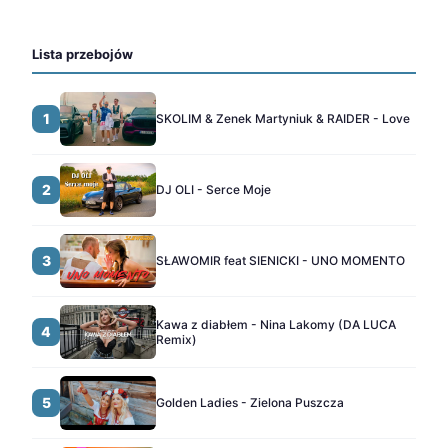
Lista przebojów
1
SKOLIM & Zenek Martyniuk & RAIDER - Love
2
DJ OLI - Serce Moje
3
SŁAWOMIR feat SIENICKI - UNO MOMENTO
Kawa z diabłem - Nina Lakomy (DA LUCA
4
Remix)
5
Golden Ladies - Zielona Puszcza