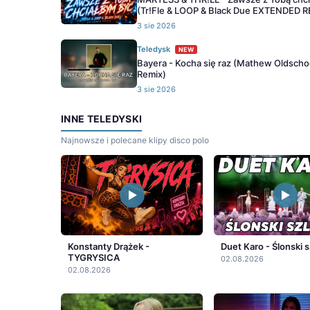
(Tr!Fle & LOOP & Black Due EXTENDED 
3 sie 2026
Teledysk
NEW
Bayera - Kocha się raz (Mathew Oldscho
Remix)
3 sie 2026
INNE TELEDYSKI
Najnowsze i polecane klipy disco polo
Konstanty Drążek -
Duet Karo - Ślonski s
TYGRYSICA
02.08.2026
02.08.2026