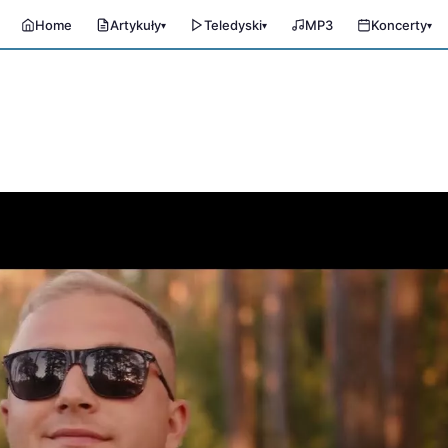
Home
Artykuły
Teledyski
MP3
Koncerty
▾
▾
▾