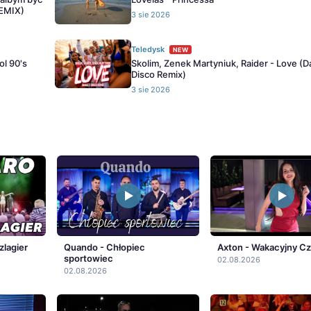
REMIX)
3 sie 2026
Teledysk
NEW
ol 90's
Skolim, Zenek Martyniuk, Raider - Love (
Disco Remix)
3 sie 2026
zlagier
Quando - Chłopiec
Axton - Wakacyjny C
sportowiec
02.08.2026
02.08.2026