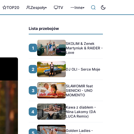
TOP20
Zespoły
TV
Inne
▾
▾
Lista przebojów
SKOLIM & Zenek
1
Martyniuk & RAIDER -
Love
2
DJ OLI - Serce Moje
SŁAWOMIR feat
3
SIENICKI - UNO
MOMENTO
Kawa z diabłem -
4
Nina Lakomy (DA
LUCA Remix)
Golden Ladies -
5