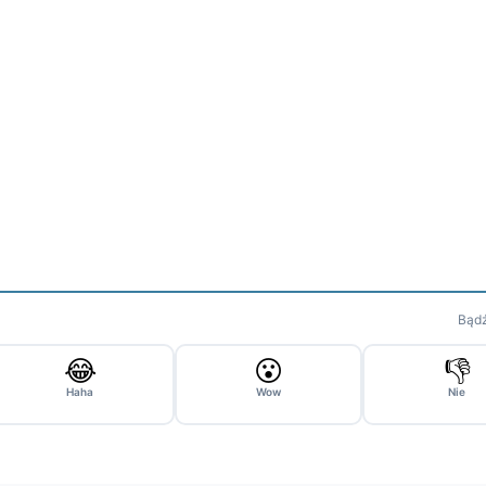
Bądź
😂
😮
👎
Haha
Wow
Nie