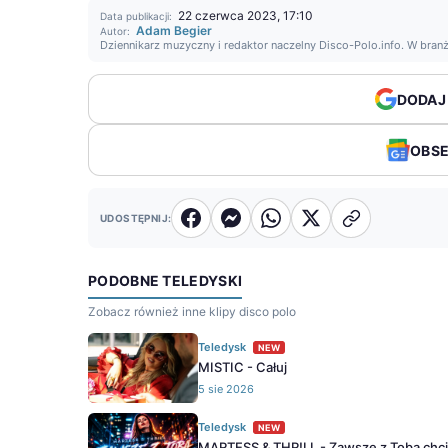
22 czerwca 2023, 17:10
Data publikacji:
Adam Begier
Autor:
Dziennikarz muzyczny i redaktor naczelny Disco-Polo.info. W bran
DODAJ
OBS
UDOSTĘPNIJ:
PODOBNE TELEDYSKI
Zobacz również inne klipy disco polo
Teledysk
NEW
MISTIC - Całuj
5 sie 2026
Teledysk
NEW
MARTESS & THR!LL - Zawsze z Tobą chc