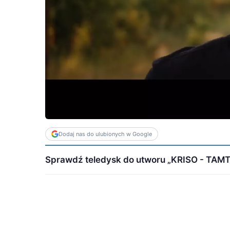
Dodaj nas do ulubionych w Google
Sprawdź teledysk do utworu „KRISO - TAMTE 