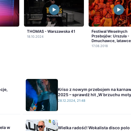
THOMAS - Warszawska 41
Festiwal Weselnych
Przebojów: Urszula -
18.10.2024
Dmuchawce, latawce,
17.08.2018
cje,
Kriso z nowym przebojem na karnaw
2025 – sprawdź hit „W brzuchu moty
28.12.2024, 21:48
ela w
Wielka radość! Wokalista disco polo