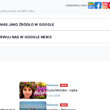
OBSERWUJ NAS
ży disco polo od 2012 roku.
 NAS JAKO ŹRÓDŁO W GOOGLE
ERWUJ NAS W GOOGLE NEWS
Teledysk
NEW
Zuzia Motyka - Lipka
3 sie 2026
Teledysk
NEW
iałbym być
Lovelas - Princessa