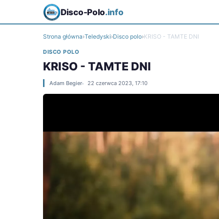
Disco-Polo
.info
Strona główna
›
Teledyski
›
Disco polo
›
KRISO - TAMTE DNI
DISCO POLO
KRISO - TAMTE DNI
Adam Begier
22 czerwca 2023, 17:10