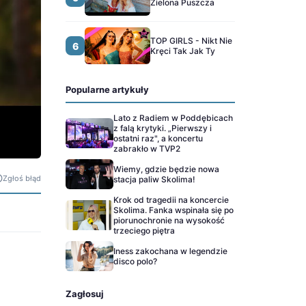
Zielona Puszcza
TOP GIRLS - Nikt Nie
6
Kręci Tak Jak Ty
Popularne artykuły
Lato z Radiem w Poddębicach
z falą krytyki. „Pierwszy i
ostatni raz", a koncertu
zabrakło w TVP2
Wiemy, gdzie będzie nowa
Zgłoś błąd
stacja paliw Skolima!
Krok od tragedii na koncercie
Skolima. Fanka wspinała się po
piorunochronie na wysokość
trzeciego piętra
Iness zakochana w legendzie
disco polo?
Zagłosuj