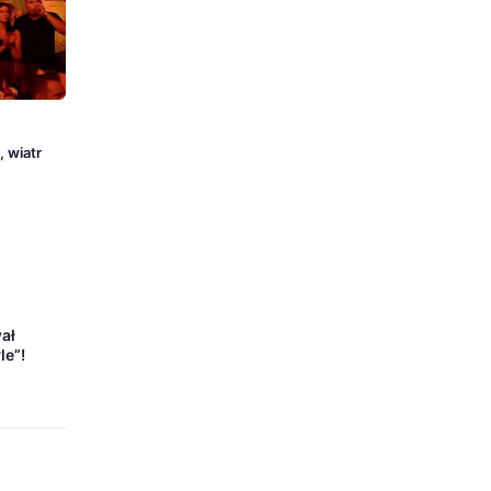
 wiatr
ał
le”!