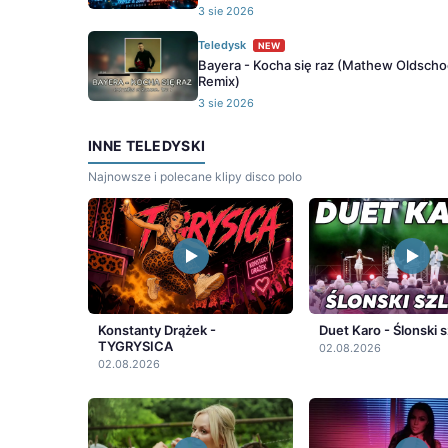
3 sie 2026
Teledysk
NEW
Bayera - Kocha się raz (Mathew Oldscho
Remix)
3 sie 2026
INNE TELEDYSKI
Najnowsze i polecane klipy disco polo
Konstanty Drążek -
Duet Karo - Ślonski s
TYGRYSICA
02.08.2026
02.08.2026