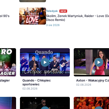
Teledysk
NEW
ol 90's
Skolim, Zenek Martyniuk, Raider - Love (
Disco Remix)
3 sie 2026
zlagier
Quando - Chłopiec
Axton - Wakacyjny C
sportowiec
02.08.2026
02.08.2026