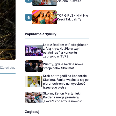
Zielona Puszcza
TOP GIRLS - Nikt Nie
6
Kręci Tak Jak Ty
Popularne artykuły
Lato z Radiem w Poddębicach
z falą krytyki. „Pierwszy i
ostatni raz", a koncertu
zabrakło w TVP2
Wiemy, gdzie będzie nowa
Zgłoś błąd
stacja paliw Skolima!
Krok od tragedii na koncercie
Skolima. Fanka wspinała się po
piorunochronie na wysokość
trzeciego piętra
Skolim, Zenon Martyniuk i
Raider z mega premierą
„Love"! Zobaczcie nowość!
Zagłosuj