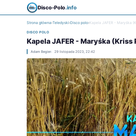
Disco-Polo
.info
Strona główna
›
Teledyski
›
Disco polo
›
Kapela JAFER - Maryśka (K
DISCO POLO
Kapela JAFER - Maryśka (Kriss
Adam Begier
29 listopada 2023, 22:42