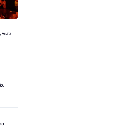
 wiatr
iku
 do