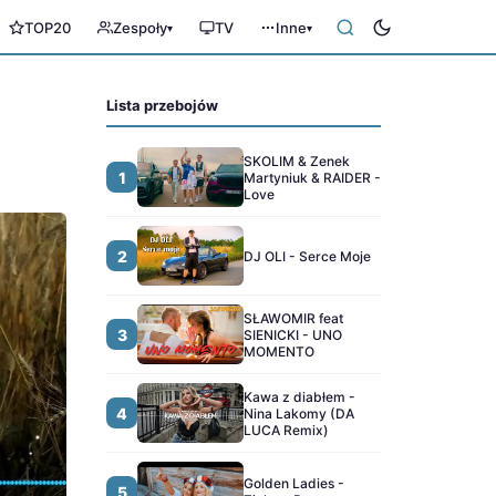
TOP20
Zespoły
TV
Inne
▾
▾
Lista przebojów
SKOLIM & Zenek
1
Martyniuk & RAIDER -
Love
2
DJ OLI - Serce Moje
SŁAWOMIR feat
3
SIENICKI - UNO
MOMENTO
Kawa z diabłem -
4
Nina Lakomy (DA
LUCA Remix)
Golden Ladies -
5