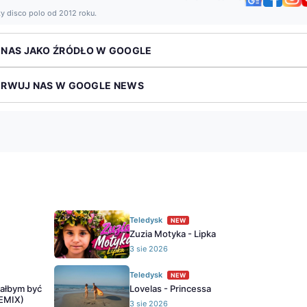
ży disco polo od 2012 roku.
 NAS JAKO ŹRÓDŁO W GOOGLE
ERWUJ NAS W GOOGLE NEWS
Teledysk
NEW
Zuzia Motyka - Lipka
3 sie 2026
Teledysk
NEW
iałbym być
Lovelas - Princessa
REMIX)
3 sie 2026