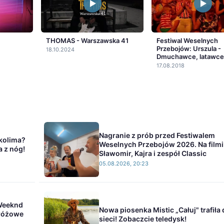
THOMAS - Warszawska 41
Festiwal Weselnych
Przebojów: Urszula -
18.10.2024
Dmuchawce, latawce,
17.08.2018
Nagranie z prób przed Festiwalem
Skolima?
Weselnych Przebojów 2026. Na film
a z nóg!
Sławomir, Kajra i zespół Classic
05.08.2026, 20:23
Weeknd
Nowa piosenka Mistic „Całuj" trafiła
 różowe
sieci! Zobaczcie teledysk!