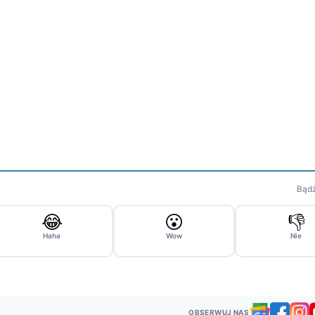
Bądź
😂
😮
👎
Haha
Wow
Nie
OBSERWUJ NAS