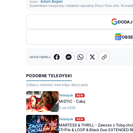
Adam Begier
Autor:
Dziennikarz muzyczny i redaktor naczelny Disco-Polo.info. W bran
DODAJ
OBS
UDOSTĘPNIJ:
PODOBNE TELEDYSKI
Zobacz również inne klipy disco polo
Teledysk
NEW
MISTIC - Całuj
5 sie 2026
Teledysk
NEW
MARTESS & THR!LL - Zawsze z Tobą chc
(Tr!Fle & LOOP & Black Due EXTENDED 