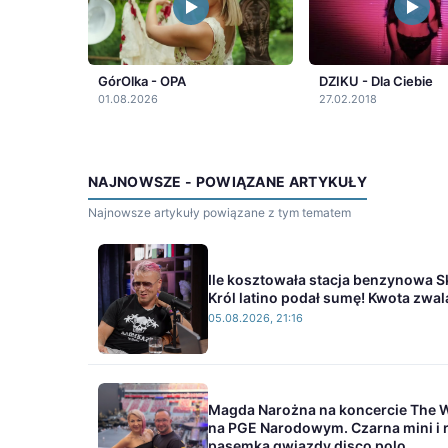
GórOlka - OPA
DZIKU - Dla Ciebie
01.08.2026
27.02.2018
NAJNOWSZE - POWIĄZANE ARTYKUŁY
Najnowsze artykuły powiązane z tym tematem
Ile kosztowała stacja benzynowa 
Król latino podał sumę! Kwota zwal
05.08.2026, 21:16
Magda Narożna na koncercie The 
na PGE Narodowym. Czarna mini i
pasemka gwiazdy disco polo