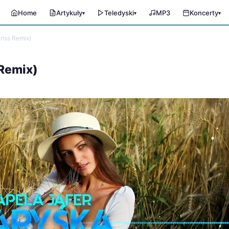
Home
Artykuły
Teledyski
MP3
Koncerty
▾
▾
▾
riss Remix)
 Remix)