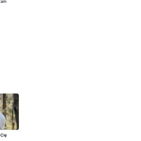
 tam
n
 Cię