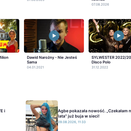
07.08.2026
ilion
Dawid Narożny - Nie Jesteś
SYLWESTER 2022/20
Sama
Disco Polo
04.01.2021
31.12.2022
E i
Agbe pokazała nowość. „Czekałam n
lata" już buja w sieci!
09.08.2026, 11:33