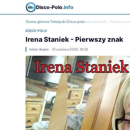
Disco-Polo
.info
Strona główna
›
Teledyski
›
Disco polo
›
Irena Staniek - Pierwszy z
DISCO POLO
Irena Staniek - Pierwszy znak
Adam Begier
10 czerwca 2026, 18:26