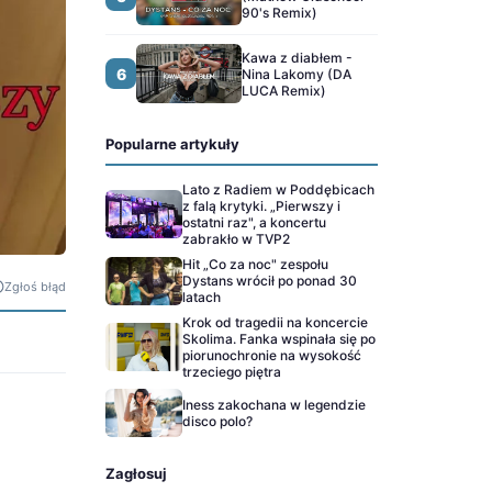
90's Remix)
Kawa z diabłem -
6
Nina Lakomy (DA
LUCA Remix)
Popularne artykuły
Lato z Radiem w Poddębicach
z falą krytyki. „Pierwszy i
ostatni raz", a koncertu
zabrakło w TVP2
Hit „Co za noc" zespołu
Dystans wrócił po ponad 30
Zgłoś błąd
latach
Krok od tragedii na koncercie
Skolima. Fanka wspinała się po
piorunochronie na wysokość
trzeciego piętra
Iness zakochana w legendzie
disco polo?
Zagłosuj