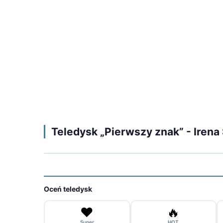
Teledysk „Pierwszy znak” - Irena
Oceń teledysk
❤️
🔥
Super
HOT