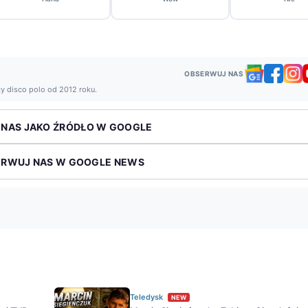
OBSERWUJ NAS
ży disco polo od 2012 roku.
 NAS JAKO ŹRÓDŁO W GOOGLE
ERWUJ NAS W GOOGLE NEWS
Teledysk
NEW