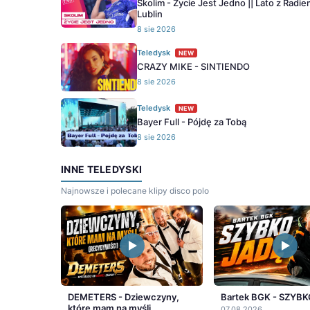
Skolim - Życie Jest Jedno || Lato z Radie
Lublin
8 sie 2026
Teledysk
NEW
CRAZY MIKE - SINTIENDO
8 sie 2026
Teledysk
NEW
Bayer Full - Pójdę za Tobą
8 sie 2026
INNE TELEDYSKI
Najnowsze i polecane klipy disco polo
DEMETERS - Dziewczyny,
Bartek BGK - SZYBK
które mam na myśli
07.08.2026