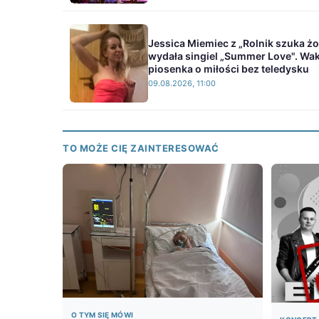
Jessica Miemiec z „Rolnik szuka ż
wydała singiel „Summer Love". Wa
piosenka o miłości bez teledysku
09.08.2026, 11:00
TO MOŻE CIĘ ZAINTERESOWAĆ
O TYM SIĘ MÓWI