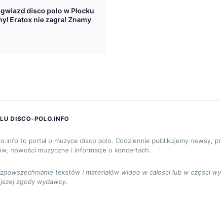
 gwiazd disco polo w Płocku
y! Eratox nie zagra! Znamy
6
LU DISCO-POLO.INFO
lo.info to portal o muzyce disco polo. Codziennie publikujemy newsy, p
ów, nowości muzyczne i informacje o koncertach.
ozpowszechnianie tekstów i materiałów wideo w całości lub w części w
jszej zgody wydawcy.