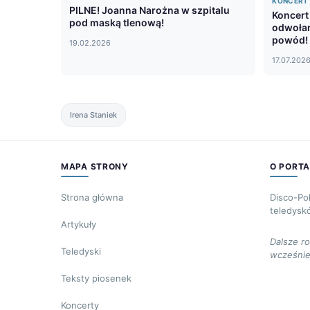
KONCERT
PILNE! Joanna Narożna w szpitalu
Koncert
pod maską tlenową!
odwołan
powód!
19.02.2026
17.07.202
Irena Staniek
MAPA STRONY
O PORTA
Strona główna
Disco-Po
teledysk
Artykuły
Dalsze r
Teledyski
wcześnie
Teksty piosenek
Koncerty