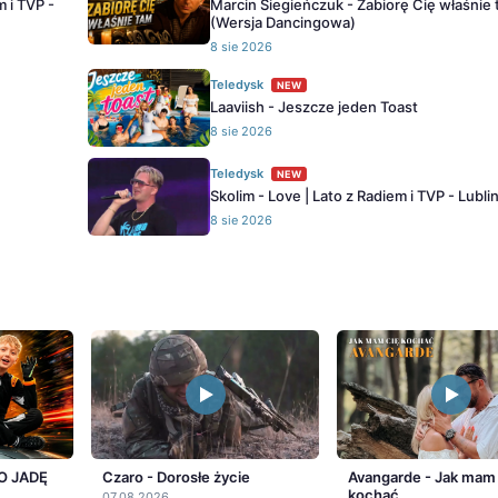
m i TVP -
Marcin Siegieńczuk - Zabiorę Cię właśnie
(Wersja Dancingowa)
8 sie 2026
Teledysk
NEW
Laaviish - Jeszcze jeden Toast
8 sie 2026
Teledysk
NEW
Skolim - Love | Lato z Radiem i TVP - Lubli
8 sie 2026
O JADĘ
Czaro - Dorosłe życie
Avangarde - Jak mam
kochać
07.08.2026