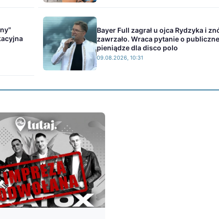
ony"
Bayer Full zagrał u ojca Rydzyka i z
kacyjna
zawrzało. Wraca pytanie o publiczn
pieniądze dla disco polo
09.08.2026, 10:31