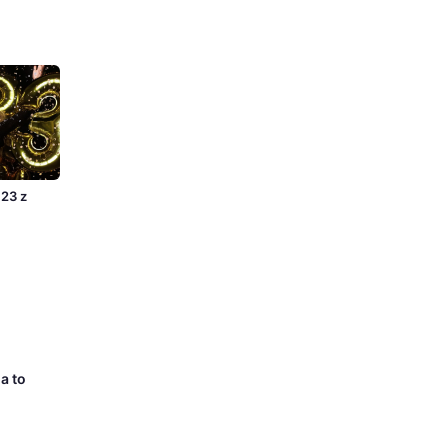
23 z
a to