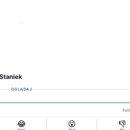
 Staniek
OGLĄDAJ
Bądź
😂
😮
👎
Haha
Wow
Nie