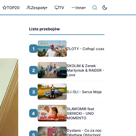
TOP20
Zespoły
TV
Inne
▾
▾
Lista przebojów
1
ZŁOTY - Cofnąć czas
SKOLIM & Zenek
2
Martyniuk & RAIDER -
Love
3
DJ OLI - Serce Moje
SŁAWOMIR feat
4
SIENICKI - UNO
MOMENTO
Dystans - Co za noc
5
(Mathew Oldschool