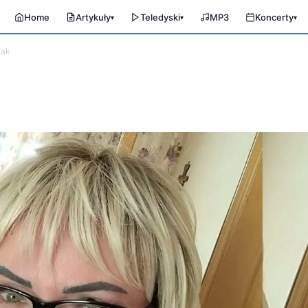
Home
Artykuły
Teledyski
MP3
Koncerty
▾
▾
▾
nak