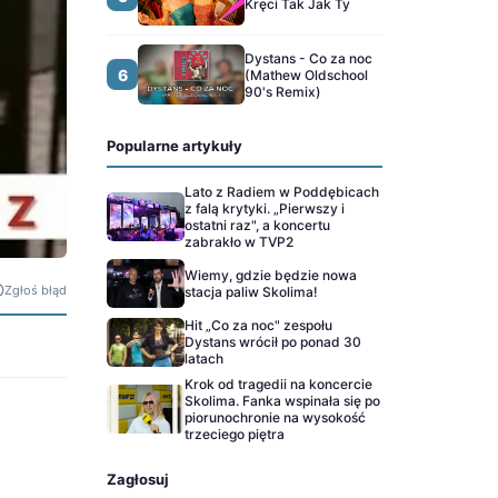
Kręci Tak Jak Ty
Dystans - Co za noc
6
(Mathew Oldschool
90's Remix)
Popularne artykuły
Lato z Radiem w Poddębicach
z falą krytyki. „Pierwszy i
ostatni raz", a koncertu
zabrakło w TVP2
Wiemy, gdzie będzie nowa
Zgłoś błąd
stacja paliw Skolima!
Hit „Co za noc" zespołu
Dystans wrócił po ponad 30
latach
Krok od tragedii na koncercie
Skolima. Fanka wspinała się po
piorunochronie na wysokość
trzeciego piętra
Zagłosuj