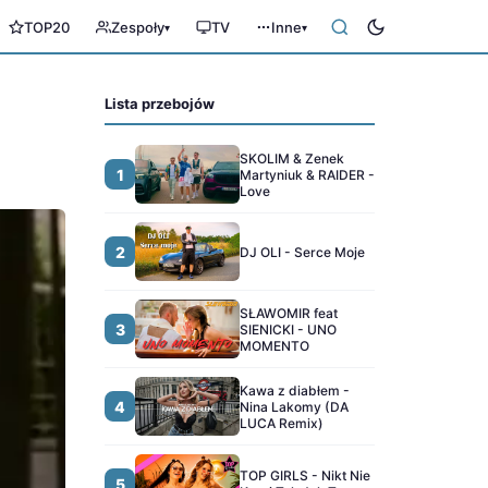
TOP20
Zespoły
TV
Inne
▾
▾
Lista przebojów
SKOLIM & Zenek
1
Martyniuk & RAIDER -
Love
2
DJ OLI - Serce Moje
SŁAWOMIR feat
3
SIENICKI - UNO
MOMENTO
Kawa z diabłem -
4
Nina Lakomy (DA
LUCA Remix)
TOP GIRLS - Nikt Nie
5