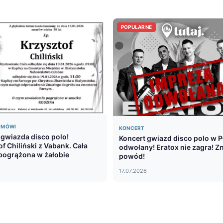
POPULARNE
Ę MÓWI
KONCERT
e gwiazda disco polo!
Koncert gwiazd disco polo w 
f Chiliński z Vabank. Cała
odwołany! Eratox nie zagra! 
pogrążona w żałobie
powód!
6
17.07.2026