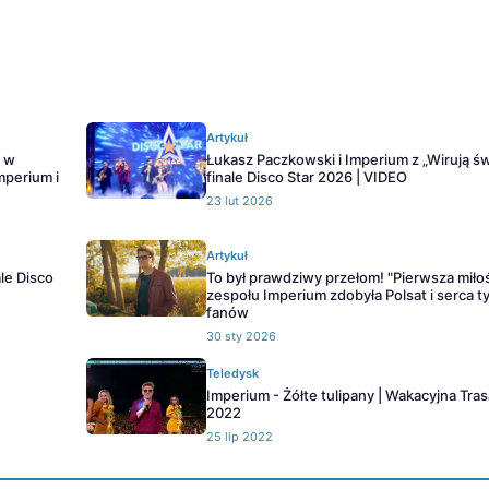
Artykuł
o w
Łukasz Paczkowski i Imperium z „Wirują św
mperium i
finale Disco Star 2026 | VIDEO
23 lut 2026
Artykuł
le Disco
To był prawdziwy przełom! "Pierwsza miło
zespołu Imperium zdobyła Polsat i serca t
fanów
30 sty 2026
Teledysk
Imperium - Żółte tulipany | Wakacyjna Tra
2022
25 lip 2022