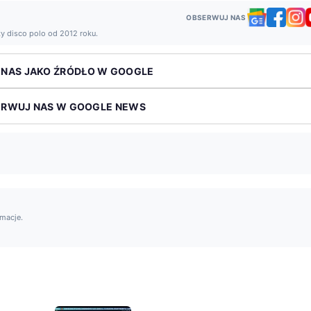
OBSERWUJ NAS
ży disco polo od 2012 roku.
 NAS JAKO ŹRÓDŁO W GOOGLE
ERWUJ NAS W GOOGLE NEWS
rmacje.