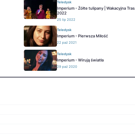
Teledysk
Imperium - Żółte tulipany | Wakacyjna Tra
2022
25 lip 2022
Teledysk
Imperium - Pierwsza Miłość
22 paź 2021
Teledysk
Imperium - Wirują światła
29 paź 2020