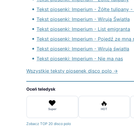
Tekst piosenki: Imperium - Żółte tulipany 
Tekst piosenki: Imperium - Wirują Światła
Tekst piosenki: Imperium - List emigranta
Tekst piosenki: Imperium - Pojedź ze mną
Tekst piosenki: Imperium - Wirują światła
Tekst piosenki: Imperium - Nie ma nas
Wszystkie teksty piosenek disco polo →
Oceń teledysk
❤️
🔥
Super
HOT
Zobacz TOP 20 disco polo