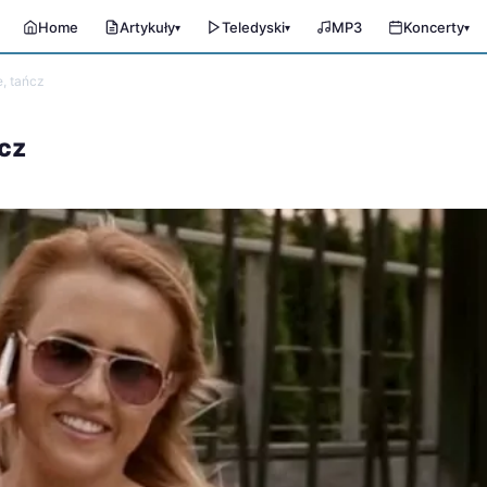
Home
Artykuły
Teledyski
MP3
Koncerty
▾
▾
▾
, tańcz
cz