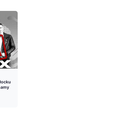
Płocku
Znamy