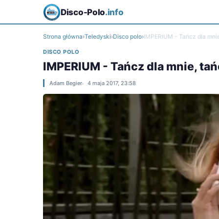
Disco-Polo
.info
Strona główna
›
Teledyski
›
Disco polo
›
IMPERIUM - Tańcz dla mnie
DISCO POLO
IMPERIUM - Tańcz dla mnie, tań
Adam Begier
4 maja 2017, 23:58