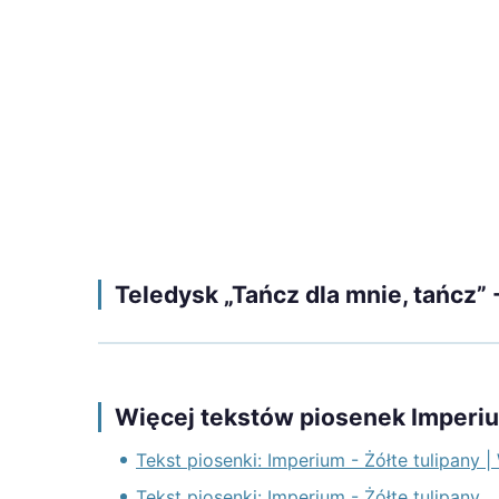
Teledysk „Tańcz dla mnie, tańcz”
Więcej tekstów piosenek Imperi
Tekst piosenki: Imperium - Żółte tulipany
Tekst piosenki: Imperium - Żółte tulipany