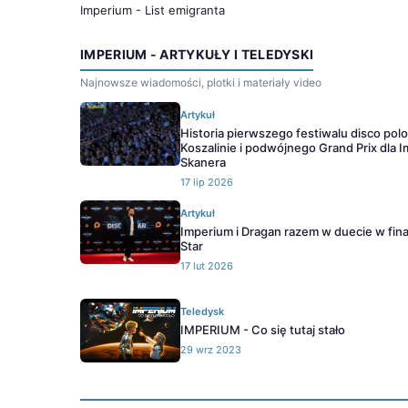
Imperium - List emigranta
IMPERIUM - ARTYKUŁY I TELEDYSKI
Najnowsze wiadomości, plotki i materiały video
Artykuł
Historia pierwszego festiwalu disco pol
Koszalinie i podwójnego Grand Prix dla I
Skanera
17 lip 2026
Artykuł
Imperium i Dragan razem w duecie w fina
Star
17 lut 2026
Teledysk
IMPERIUM - Co się tutaj stało
29 wrz 2023