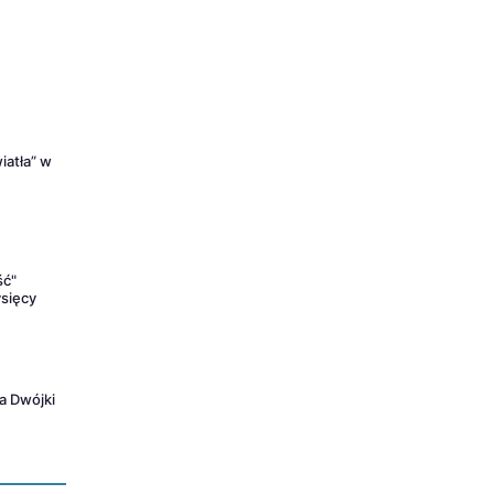
iatła” w
ść"
ysięcy
sa Dwójki