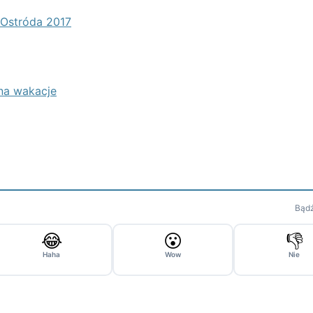
- Ostróda 2017
 na wakacje
Bądź
😂
😮
👎
Haha
Wow
Nie