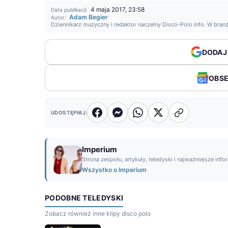
4 maja 2017, 23:58
Data publikacji:
Adam Begier
Autor:
Dziennikarz muzyczny i redaktor naczelny Disco-Polo.info. W bran
DODAJ
OBS
UDOSTĘPNIJ:
Imperium
Strona zespołu, artykuły, teledyski i najważniejsze info
Wszystko o Imperium
PODOBNE TELEDYSKI
Zobacz również inne klipy disco polo