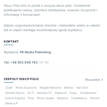
Disco-Polo.info to portal o muzyce disco polo. Codziennie
publikujemy newsy, premiery teledysków, nowości muzyczne i
informacje o koncertach.
Dalsze rozpowszechnianie tekstów i materiałów wideo w całości
lub w części wymaga wcześniejszej zgody wydawcy.
KONTAKT
Wydawca:
PR Media Publishing
Tel: +48 503 949 763
(10-16)
ZESPOŁY DISCO POLO
Wszystkie →
Ziulik
Antoś Szprycha
Magda Narożna
Marioo
Van Davi
Avinion Dance
Hi-Fi
Kwestia 07
Imperium
Enjoy
Sumptuastic
Dance Express
Etna
Nicky Queen
Massive
Casablanca
Akcent
Markus P