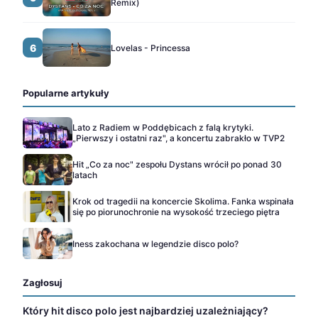
Remix)
6
Lovelas - Princessa
Popularne artykuły
Lato z Radiem w Poddębicach z falą krytyki.
„Pierwszy i ostatni raz", a koncertu zabrakło w TVP2
Hit „Co za noc" zespołu Dystans wrócił po ponad 30
latach
Krok od tragedii na koncercie Skolima. Fanka wspinała
się po piorunochronie na wysokość trzeciego piętra
Iness zakochana w legendzie disco polo?
Zagłosuj
Który hit disco polo jest najbardziej uzależniający?