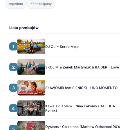
Imperium
Żółte tulipany
Lista przebojów
1
DJ OLI - Serce Moje
2
SKOLIM & Zenek Martyniuk & RAIDER - Love
3
SŁAWOMIR feat SIENICKI - UNO MOMENTO
Kawa z diabłem - Nina Lakomy (DA LUCA
4
Remix)
Dystans - Co za noc (Mathew Oldschool 90's
5