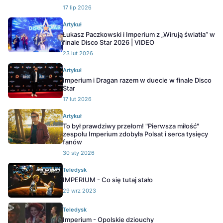
17 lip 2026
Artykuł
Łukasz Paczkowski i Imperium z „Wirują światła” w
finale Disco Star 2026 | VIDEO
23 lut 2026
Artykuł
Imperium i Dragan razem w duecie w finale Disco
Star
17 lut 2026
Artykuł
To był prawdziwy przełom! "Pierwsza miłość"
zespołu Imperium zdobyła Polsat i serca tysięcy
fanów
30 sty 2026
Teledysk
IMPERIUM - Co się tutaj stało
29 wrz 2023
Teledysk
Imperium - Opolskie dziouchy