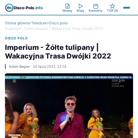
Disco-Polo
.info
Newsy
Klipy
Koncerty
TOP 20
Strona główna
›
Teledyski
›
Disco polo
›
Imperium - Żółte tulipany | Wakacyjna Trasa Dwójki 2022
DISCO POLO
Imperium - Żółte tulipany |
Wakacyjna Trasa Dwójki 2022
Adam Begier
25 lipca 2022, 22:14