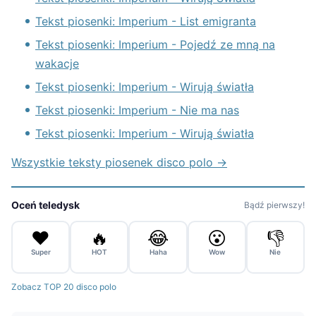
Tekst piosenki: Imperium - List emigranta
Tekst piosenki: Imperium - Pojedź ze mną na
wakacje
Tekst piosenki: Imperium - Wirują światła
Tekst piosenki: Imperium - Nie ma nas
Tekst piosenki: Imperium - Wirują światła
Wszystkie teksty piosenek disco polo →
Oceń teledysk
Bądź pierwszy!
❤️
🔥
😂
😮
👎
Super
HOT
Haha
Wow
Nie
Zobacz TOP 20 disco polo