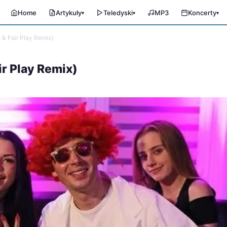
Home
Artykuły
Teledyski
MP3
Koncerty
▾
▾
▾
 & Fair Play Remix)
ir Play Remix)