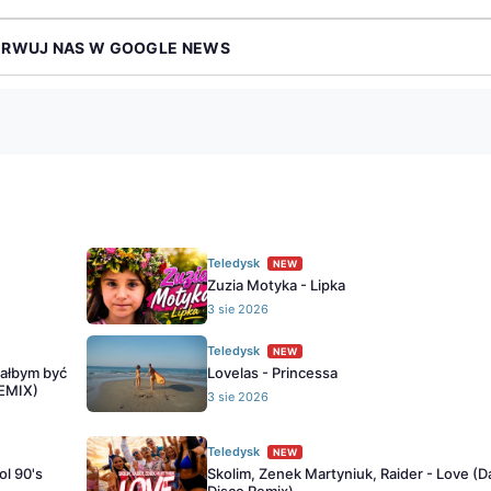
ERWUJ NAS W GOOGLE NEWS
Teledysk
NEW
Zuzia Motyka - Lipka
3 sie 2026
Teledysk
NEW
iałbym być
Lovelas - Princessa
REMIX)
3 sie 2026
Teledysk
NEW
ol 90's
Skolim, Zenek Martyniuk, Raider - Love (