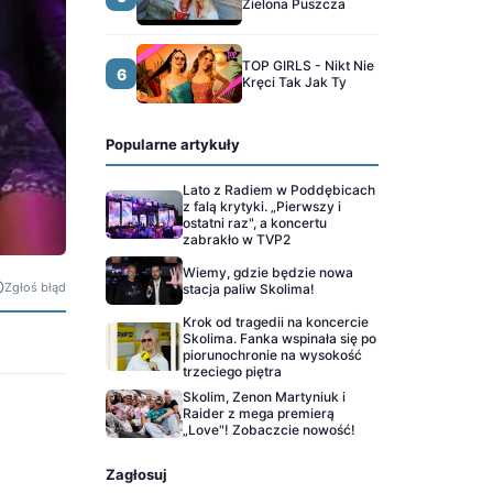
Zielona Puszcza
TOP GIRLS - Nikt Nie
6
Kręci Tak Jak Ty
Popularne artykuły
Lato z Radiem w Poddębicach
z falą krytyki. „Pierwszy i
ostatni raz", a koncertu
zabrakło w TVP2
Wiemy, gdzie będzie nowa
Zgłoś błąd
stacja paliw Skolima!
Krok od tragedii na koncercie
Skolima. Fanka wspinała się po
piorunochronie na wysokość
trzeciego piętra
Skolim, Zenon Martyniuk i
Raider z mega premierą
„Love"! Zobaczcie nowość!
Zagłosuj