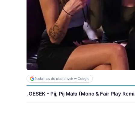
Dodaj nas do ulubionych w Google
„GESEK - Pij, Pij Mała (Mono & Fair Play Remix