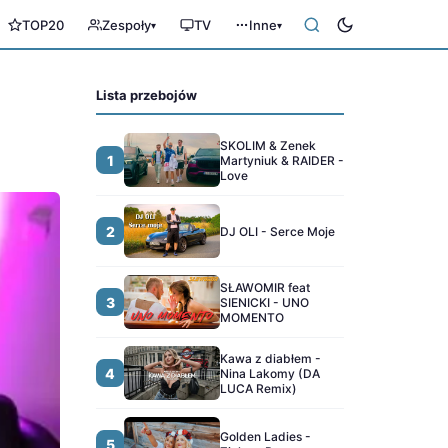
TOP20
Zespoły
TV
Inne
▾
▾
Lista przebojów
SKOLIM & Zenek
1
Martyniuk & RAIDER -
Love
2
DJ OLI - Serce Moje
SŁAWOMIR feat
3
SIENICKI - UNO
MOMENTO
Kawa z diabłem -
4
Nina Lakomy (DA
LUCA Remix)
Golden Ladies -
5