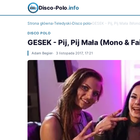
Disco-Polo
.info
Strona główna
›
Teledyski
›
Disco polo
›
GESEK - Pij, Pij Mała (Mono
DISCO POLO
GESEK - Pij, Pij Mała (Mono & Fa
Adam Begier
3 listopada 2017, 17:21