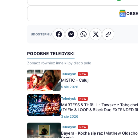
OBS
UDOSTĘPNIJ:
PODOBNE TELEDYSKI
Zobacz również inne klipy disco polo
Teledysk
NEW
MISTIC - Całuj
5 sie 2026
Teledysk
NEW
MARTESS & THR!LL - Zawsze z Tobą chc
(Tr!Fle & LOOP & Black Due EXTENDED 
3 sie 2026
Teledysk
NEW
Bayera - Kocha się raz (Mathew Oldscho