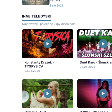
Remix)
3 sie 2026
INNE TELEDYSKI
Najnowsze i polecane klipy disco polo
Konstanty Drążek -
Duet Karo - Ślonski s
TYGRYSICA
02.08.2026
02.08.2026
GórOlka - OPA
DZIKU - Dla Ciebie