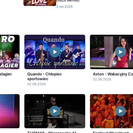
Disco Remix)
3 sie 2026
zlagier
Quando - Chłopiec
Axton - Wakacyjny C
sportowiec
02.08.2026
02.08.2026
THOMAS - Warszawska 41
Festiwal Weselnych