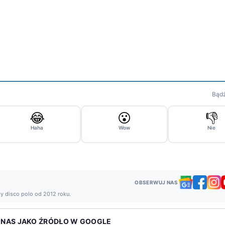
Bądź
😂
😮
👎
Haha
Wow
Nie
OBSERWUJ NAS
ży disco polo od 2012 roku.
 NAS JAKO ŹRÓDŁO W GOOGLE