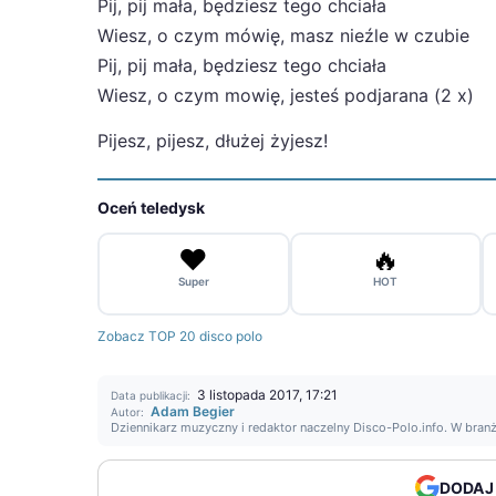
Pij, pij mała, będziesz tego chciała
Wiesz, o czym mówię, masz nieźle w czubie
Pij, pij mała, będziesz tego chciała
Wiesz, o czym mowię, jesteś podjarana (2 x)
Pijesz, pijesz, dłużej żyjesz!
Oceń teledysk
❤️
🔥
Super
HOT
Zobacz TOP 20 disco polo
3 listopada 2017, 17:21
Data publikacji:
Adam Begier
Autor:
Dziennikarz muzyczny i redaktor naczelny Disco-Polo.info. W bran
DODAJ