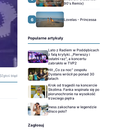
90's Remix)
6
Lovelas - Princessa
Popularne artykuły
Lato z Radiem w Poddębicach
z falą krytyki. „Pierwszy i
ostatni raz", a koncertu
zabrakło w TVP2
Hit „Co za noc" zespołu
Dystans wrócił po ponad 30
Zgłoś błąd
latach
Krok od tragedii na koncercie
Skolima. Fanka wspinała się po
piorunochronie na wysokość
trzeciego piętra
Iness zakochana w legendzie
disco polo?
Zagłosuj