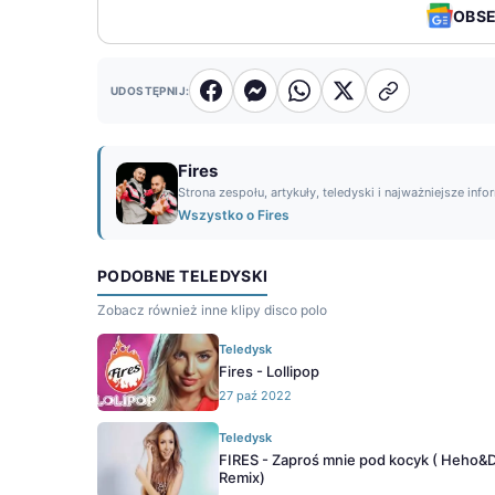
OBS
UDOSTĘPNIJ:
Fires
Strona zespołu, artykuły, teledyski i najważniejsze info
Wszystko o Fires
PODOBNE TELEDYSKI
Zobacz również inne klipy disco polo
Teledysk
Fires - Lollipop
27 paź 2022
Teledysk
FIRES - Zaproś mnie pod kocyk ( Heho&
Remix)