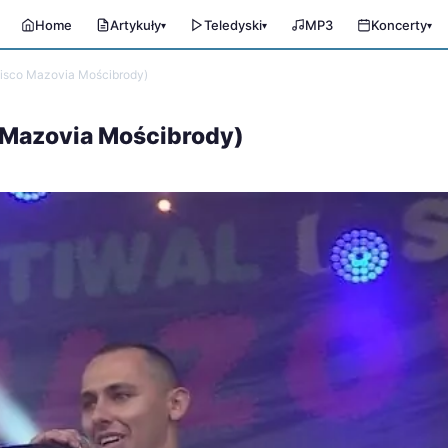
Home
Artykuły
Teledyski
MP3
Koncerty
▾
▾
▾
 Disco Mazovia Mościbrody)
co Mazovia Mościbrody)