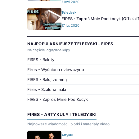
7 kwi 2020
Teledysk
FIRES - Zaproś Mnie Pod kocyk (Official T
17 lut 2020
NAJPOPULARNIEJSZE TELEDYSKI - FIRES
Najczęściej oglądane klipy
FIRES - Balety
Fires - Wyśniona dziewczyno
FIRES - Baluj ze mną
Fires - Szalona mała
FIRES - Zaproś Mnie Pod Kocyk
FIRES - ARTYKUŁY I TELEDYSKI
Najnowsze wiadomości, plotki i materiały video
Artykuł