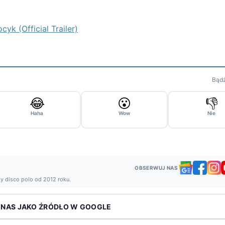
yk (Official Trailer)
Bądź
😂
😮
👎
Haha
Wow
Nie
OBSERWUJ NAS
ży disco polo od 2012 roku.
 NAS JAKO ŹRÓDŁO W GOOGLE