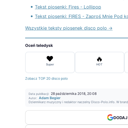
Tekst piosenki: Fires - Lollipop
Tekst piosenki: FIRES - Zaproś Mnie Pod koc
Wszystkie teksty piosenek disco polo →
Oceń teledysk
❤️
🔥
Super
HOT
Zobacz TOP 20 disco polo
28 października 2018, 20:08
Data publikacji:
Adam Begier
Autor:
Dziennikarz muzyczny i redaktor naczelny Disco-Polo.info. W bran
DODAJ