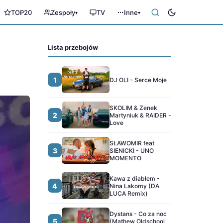
TOP20
Zespoły
TV
Inne
▾
▾
Lista przebojów
1
DJ OLI - Serce Moje
SKOLIM & Zenek
2
Martyniuk & RAIDER -
Love
SŁAWOMIR feat
3
SIENICKI - UNO
MOMENTO
Kawa z diabłem -
4
Nina Lakomy (DA
LUCA Remix)
Dystans - Co za noc
5
(Mathew Oldschool