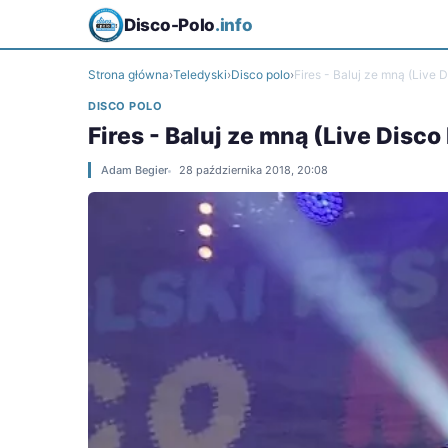
Disco-Polo
.info
Strona główna
›
Teledyski
›
Disco polo
›
Fires - Baluj ze mną (Live
DISCO POLO
Fires - Baluj ze mną (Live Dis
Adam Begier
28 października 2018, 20:08