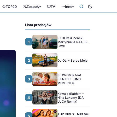
TOP20
Zespoły
TV
Inne
▾
▾
Lista przebojów
SKOLIM & Zenek
1
Martyniuk & RAIDER -
Love
2
DJ OLI - Serce Moje
SŁAWOMIR feat
3
SIENICKI - UNO
MOMENTO
Kawa z diabłem -
4
Nina Lakomy (DA
LUCA Remix)
TOP GIRLS - Nikt Nie
5