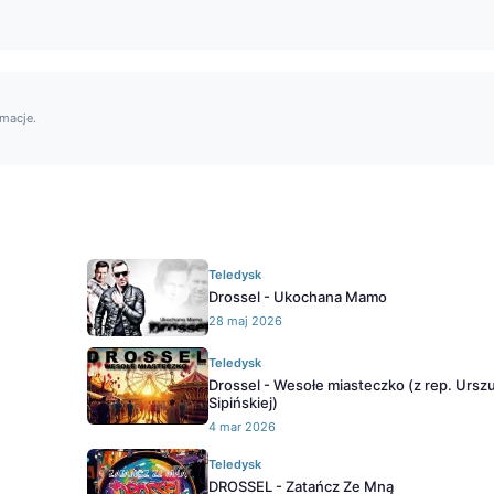
rmacje.
Teledysk
Drossel - Ukochana Mamo
28 maj 2026
Teledysk
Drossel - Wesołe miasteczko (z rep. Urszu
Sipińskiej)
4 mar 2026
Teledysk
DROSSEL - Zatańcz Ze Mną