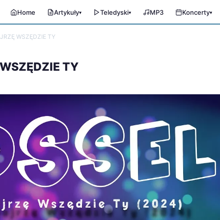
Home
Artykuły
Teledyski
MP3
Koncerty
▾
▾
▾
OJRZĘ WSZĘDZIE TY
 WSZĘDZIE TY