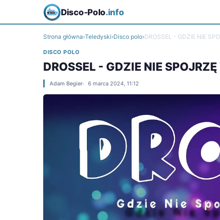
Disco-Polo
.info
Strona główna
›
Teledyski
›
Disco polo
›
DROSSEL - GDZIE NIE SP
DISCO POLO
DROSSEL - GDZIE NIE SPOJRZĘ
Adam Begier
6 marca 2024, 11:12