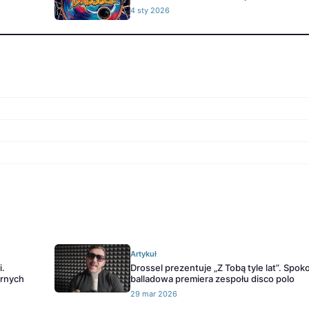
4 sty 2026
Artykuł
i.
Drossel prezentuje „Z Tobą tyle lat”. Spoko
ernych
balladowa premiera zespołu disco polo
29 mar 2026