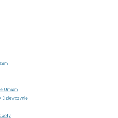
azem
Nie Umiem
 w Dziewczynie
Roboty