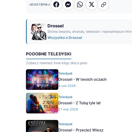
UDOSTĘPNIJ:
Drossel
Strona zespołu, artykuły, teledyski i najważniejsze info
Wszystko o Drossel
PODOBNE TELEDYSKI
Zobacz również inne klipy disco polo
Teledysk
Drossel - W twoich oczach
4 cze 2026
Teledysk
Drossel - Z Tobą tyle lat
27 mar 2026
Teledysk
Drossel - Przecież Wiesz