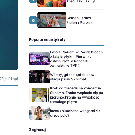
Kręci Tak Jak Ty
Golden Ladies -
6
Zielona Puszcza
Popularne artykuły
Lato z Radiem w Poddębicach
z falą krytyki. „Pierwszy i
ostatni raz", a koncertu
zabrakło w TVP2
Wiemy, gdzie będzie nowa
Zgłoś błąd
stacja paliw Skolima!
Krok od tragedii na koncercie
Skolima. Fanka wspinała się po
piorunochronie na wysokość
trzeciego piętra
Iness zakochana w legendzie
disco polo?
Zagłosuj