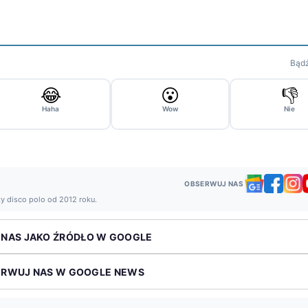
Bądź
😂
😮
👎
Haha
Wow
Nie
OBSERWUJ NAS
ży disco polo od 2012 roku.
 NAS JAKO ŹRÓDŁO W GOOGLE
ERWUJ NAS W GOOGLE NEWS