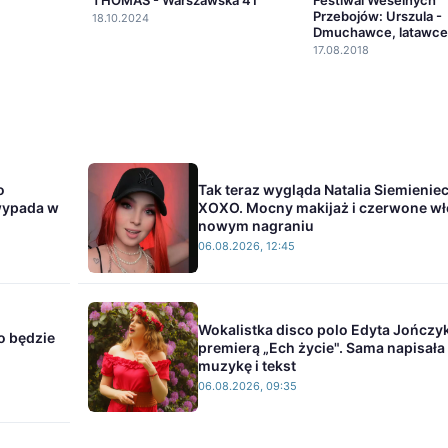
Przebojów: Urszula -
18.10.2024
Dmuchawce, latawce,
17.08.2018
o
Tak teraz wygląda Natalia Siemienie
wypada w
XOXO. Mocny makijaż i czerwone w
nowym nagraniu
06.08.2026, 12:45
Wokalistka disco polo Edyta Jończyk
o będzie
premierą „Ech życie". Sama napisała
muzykę i tekst
06.08.2026, 09:35