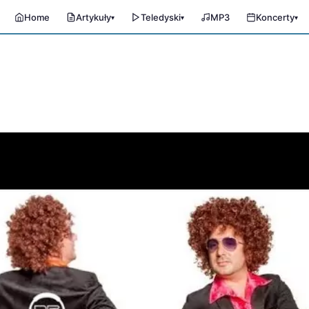
Home
Artykuły
Teledyski
MP3
Koncerty
▾
▾
▾