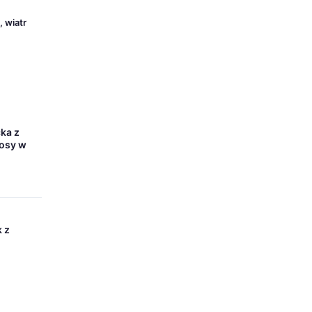
 wiatr
cka z
łosy w
 z