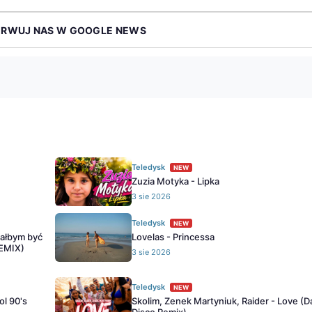
ERWUJ NAS W GOOGLE NEWS
Teledysk
NEW
Zuzia Motyka - Lipka
3 sie 2026
Teledysk
NEW
iałbym być
Lovelas - Princessa
REMIX)
3 sie 2026
Teledysk
NEW
ol 90's
Skolim, Zenek Martyniuk, Raider - Love (