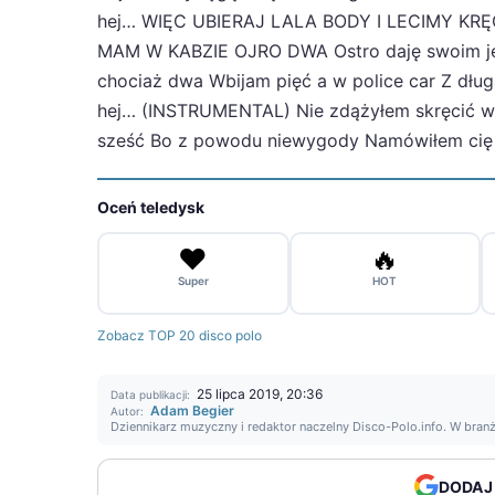
hej… WIĘC UBIERAJ LALA BODY I LECIMY KRĘCI
MAM W KABZIE OJRO DWA Ostro daję swoim je
chociaż dwa Wbijam pięć a w police car Z długą 
hej… (INSTRUMENTAL) Nie zdążyłem skręcić w 
sześć Bo z powodu niewygody Namówiłem cię na
Oceń teledysk
❤️
🔥
Super
HOT
Zobacz TOP 20 disco polo
25 lipca 2019, 20:36
Data publikacji:
Adam Begier
Autor:
Dziennikarz muzyczny i redaktor naczelny Disco-Polo.info. W bran
DODAJ