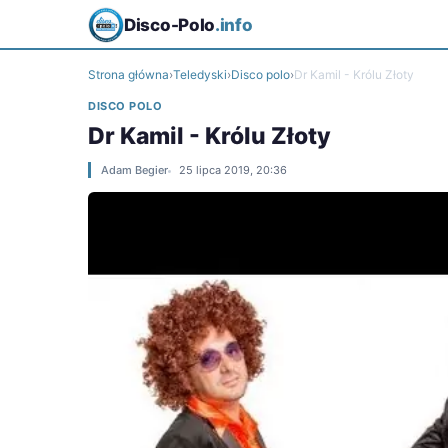
Disco-Polo
.info
Strona główna
›
Teledyski
›
Disco polo
›
Dr Kamil - Królu Złoty
DISCO POLO
Dr Kamil - Królu Złoty
Adam Begier
25 lipca 2019, 20:36