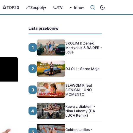
TOP20
Zespoły
TV
Inne
▾
▾
Lista przebojów
SKOLIM & Zenek
1
Martyniuk & RAIDER -
Love
2
DJ OLI - Serce Moje
SŁAWOMIR feat
3
SIENICKI - UNO
MOMENTO
Kawa z diabłem -
4
Nina Lakomy (DA
LUCA Remix)
Golden Ladies -
5