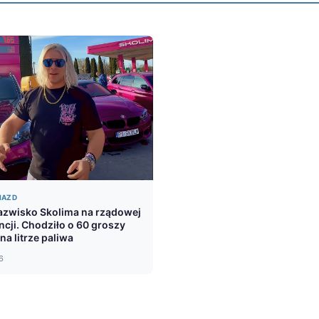
IAZD
azwisko Skolima na rządowej
ncji. Chodziło o 60 groszy
na litrze paliwa
6