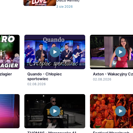
Disco Remix)
3 sie 2026
zlagier
Quando - Chłopiec
Axton - Wakacyjny C
sportowiec
02.08.2026
02.08.2026
THOMAS - Warszawska 41
Festiwal Weselnych