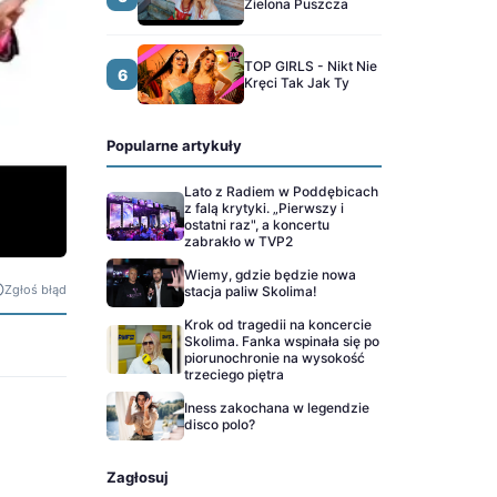
Zielona Puszcza
TOP GIRLS - Nikt Nie
6
Kręci Tak Jak Ty
Popularne artykuły
Lato z Radiem w Poddębicach
z falą krytyki. „Pierwszy i
ostatni raz", a koncertu
zabrakło w TVP2
Wiemy, gdzie będzie nowa
Zgłoś błąd
stacja paliw Skolima!
Krok od tragedii na koncercie
Skolima. Fanka wspinała się po
piorunochronie na wysokość
trzeciego piętra
Iness zakochana w legendzie
disco polo?
Zagłosuj