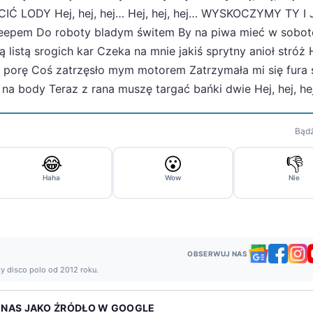
Ć LODY Hej, hej, hej… Hej, hej, hej… WYSKOCZYMY TY I 
epem Do roboty bladym świtem By na piwa mieć w sobot
listą srogich kar Czeka na mnie jakiś sprytny anioł stróż H
porę Coś zatrzęsło mym motorem Zatrzymała mi się fura 
 body Teraz z rana muszę targać bańki dwie Hej, hej, he
Bądź
😂
😮
👎
Haha
Wow
Nie
OBSERWUJ NAS
ży disco polo od 2012 roku.
 NAS JAKO ŹRÓDŁO W GOOGLE