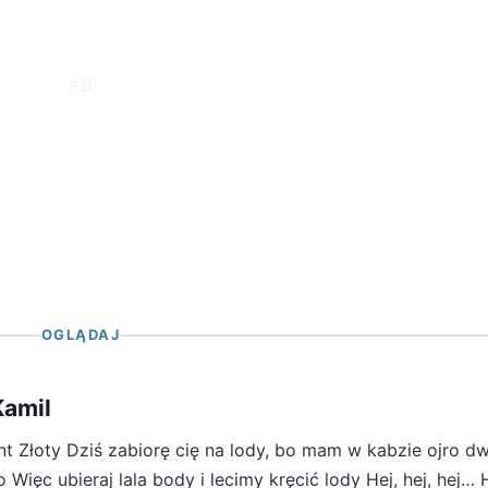
OGLĄDAJ
Kamil
t Złoty Dziś zabiorę cię na lody, bo mam w kabzie ojro d
ęc ubieraj lala body i lecimy kręcić lody Hej, hej, hej… He