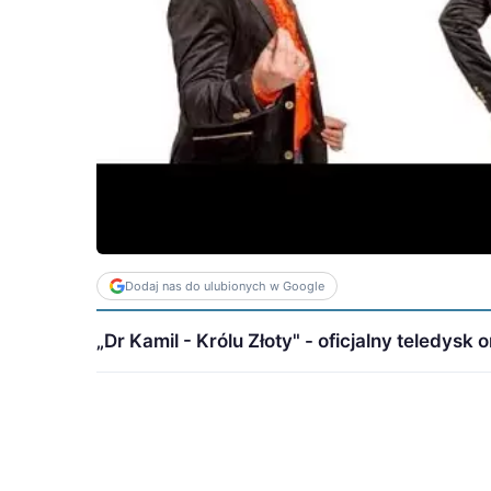
Dodaj nas do ulubionych w Google
„Dr Kamil - Królu Złoty" - oficjalny teledysk 