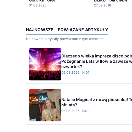
01.08.2026
27.02.2018
NAJNOWSZE - POWIĄZANE ARTYKUŁY
Najnowsze artykuły powiązane z tym tematem
Dlaczego wielka impreza disco pol
Pożegnanie Lata w Iłowie zawsze 
czwartek?
06.08.2026, 14:01
Natalia Magical z nową piosenką! T
hit lata?
06.08.2026, 11:01