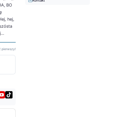
Kontakt
JA, BO
ę
ej, hej,
szósta
j…
 pierwszy!