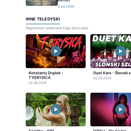
Remix)
3 sie 2026
INNE TELEDYSKI
Najnowsze i polecane klipy disco polo
Konstanty Drążek -
Duet Karo - Ślonski s
TYGRYSICA
02.08.2026
02.08.2026
GórOlka - OPA
DZIKU - Dla Ciebie