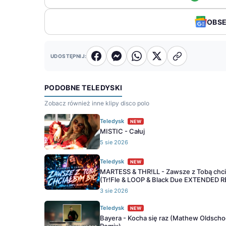
OBS
UDOSTĘPNIJ:
PODOBNE TELEDYSKI
Zobacz również inne klipy disco polo
Teledysk
NEW
MISTIC - Całuj
5 sie 2026
Teledysk
NEW
MARTESS & THR!LL - Zawsze z Tobą chc
(Tr!Fle & LOOP & Black Due EXTENDED 
3 sie 2026
Teledysk
NEW
Bayera - Kocha się raz (Mathew Oldscho