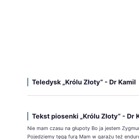
Teledysk „Królu Złoty” - Dr Kamil
Tekst piosenki „Królu Złoty” - Dr 
Nie mam czasu na głupoty Bo ja jestem Zygmun
Pojedziemy tęgą furą Mam w garażu też enduro Wi