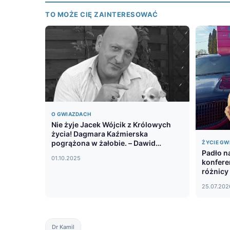
TO MOŻE CIĘ ZAINTERESOWAĆ
O GWIAZDACH
Nie żyje Jacek Wójcik z Królowych
życia! Dagmara Kaźmierska
pogrążona w żałobie. – Dawid
ŻYCIE GW
Narożny wstrząśnięty
Padło n
01.10.2025
konfere
różnicy 
25.07.202
Dr Kamil