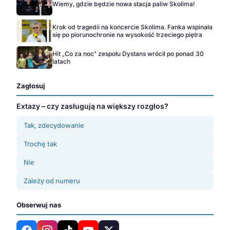
Wiemy, gdzie będzie nowa stacja paliw Skolima!
Krok od tragedii na koncercie Skolima. Fanka wspinała
się po piorunochronie na wysokość trzeciego piętra
Hit „Co za noc" zespołu Dystans wrócił po ponad 30
latach
Zagłosuj
Extazy – czy zasługują na większy rozgłos?
Tak, zdecydowanie
Trochę tak
Nie
Zależy od numeru
Obserwuj nas