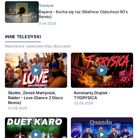
Teledysk
Bayera - Kocha się raz (Mathew Oldschool 90's
Remix)
3 sie 2026
INNE TELEDYSKI
Najnowsze i polecane klipy disco polo
Skolim, Zenek Martyniuk,
Konstanty Drążek -
Raider - Love (Dance 2 Disco
TYGRYSICA
Remix)
02.08.2026
03.08.2026