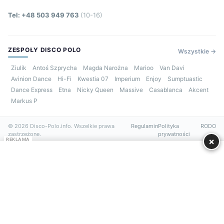
Tel: +48 503 949 763
(10-16)
ZESPOŁY DISCO POLO
Wszystkie →
Ziulik
Antoś Szprycha
Magda Narożna
Marioo
Van Davi
Avinion Dance
Hi-Fi
Kwestia 07
Imperium
Enjoy
Sumptuastic
Dance Express
Etna
Nicky Queen
Massive
Casablanca
Akcent
Markus P
© 2026 Disco-Polo.info. Wszelkie prawa
Regulamin
Polityka
RODO
zastrzeżone.
prywatności
×
REKLAMA