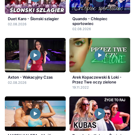
Duet Karo - Ślonski szlagier
Quando - Chłopiec
sportowiec
02.08.2026
02.08.2026
Axton - Wakacyjny Czas
Arek Kopaczewski & Loki -
Przez Twe oczy zielone
02.08.2026
19.11.2022