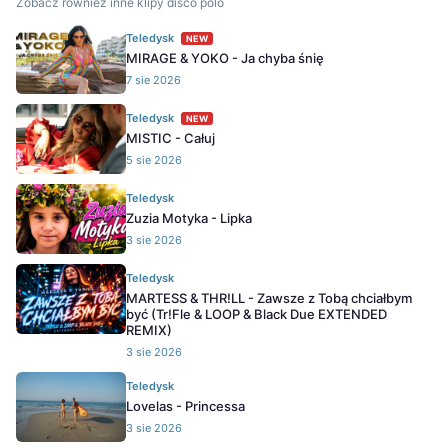
Zobacz również inne klipy disco polo
Teledysk
NEW
MIRAGE & YOKO - Ja chyba śnię
7 sie 2026
Teledysk
NEW
MISTIC - Całuj
5 sie 2026
Teledysk
Zuzia Motyka - Lipka
3 sie 2026
Teledysk
MARTESS & THR!LL - Zawsze z Tobą chciałbym
być (Tr!Fle & LOOP & Black Due EXTENDED
REMIX)
3 sie 2026
Teledysk
Lovelas - Princessa
3 sie 2026