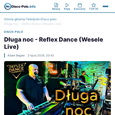
Disco-Polo
.info
Newsy
Klipy
Koncerty
TOP 20
Strona główna
›
Teledyski
›
Disco polo
›
Długa noc - Reflex Dance (Wesele Live)
DISCO POLO
Długa noc - Reflex Dance (Wesele
Live)
Adam Begier
3 lipca 2026, 20:43