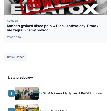
KONCERT
Koncert gwiazd disco polo w Płocku odwołany! Eratox
nie zagra! Znamy powód!
17.07.2026
Reflex Dance
Lista przebojów
1
SKOLIM & Zenek Martyniuk & RAIDER - Love
2
DJ OLI - Serce Moje