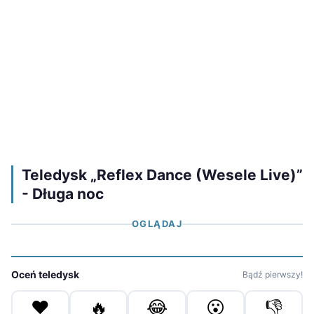
Teledysk „Reflex Dance (Wesele Live)”
- Długa noc
OGLĄDAJ
Oceń teledysk
Bądź pierwszy!
❤️
🔥
😂
😮
👎