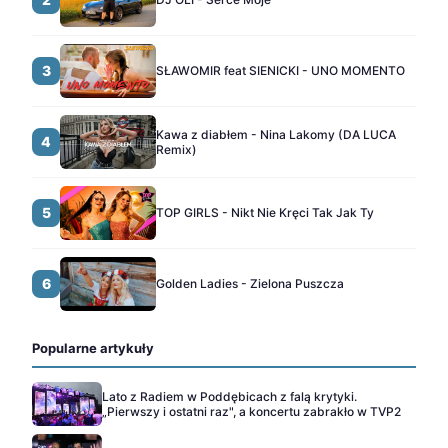
3
SŁAWOMIR feat SIENICKI - UNO MOMENTO
Kawa z diabłem - Nina Lakomy (DA LUCA
4
Remix)
5
TOP GIRLS - Nikt Nie Kręci Tak Jak Ty
6
Golden Ladies - Zielona Puszcza
Popularne artykuły
Lato z Radiem w Poddębicach z falą krytyki.
„Pierwszy i ostatni raz", a koncertu zabrakło w TVP2