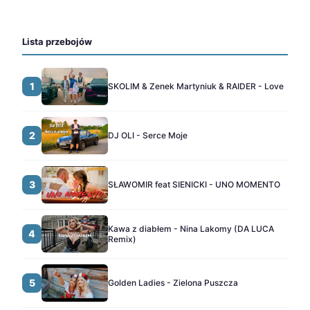
Lista przebojów
1
SKOLIM & Zenek Martyniuk & RAIDER - Love
2
DJ OLI - Serce Moje
3
SŁAWOMIR feat SIENICKI - UNO MOMENTO
Kawa z diabłem - Nina Lakomy (DA LUCA
4
Remix)
5
Golden Ladies - Zielona Puszcza