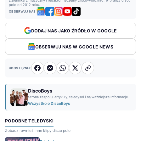
Dziennikarz muzyczny i redaktor naczelny Disco-Polo.info. W branży disco
polo od 2012 roku.
OBSERWUJ NAS
DODAJ NAS JAKO ŹRÓDŁO W GOOGLE
OBSERWUJ NAS W GOOGLE NEWS
UDOSTĘPNIJ:
DiscoBoys
Strona zespołu, artykuły, teledyski i najważniejsze informacje.
Wszystko o DiscoBoys
PODOBNE TELEDYSKI
Zobacz również inne klipy disco polo