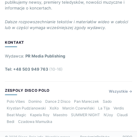
publikujemy newsy, premiery teledysków, nowości muzyczne i
informacje o koncertach.
Dalsze rozpowszechnianie tekstów i materiałów wideo w całości
lub w części wymaga wcześniejszej zgody wydawcy.
KONTAKT
Wydawca:
PR Media Publishing
Tel: +48 503 949 763
(10-16)
ZESPOŁY DISCO POLO
Wszystkie →
Polo Vibes
Domino
Dance 2 Disco
Pan Mareczek
Sado
Krystian Pudzianowski
XoXo
Marcin Czerwiński
La Tija
Verdis
Beat Magic
Kapela Roy
Maestro
SUMMER NIGHT
N’Joy
Claudi
Bedi
Czadowa Mamuśka
© 2026 Disco-Polo.info. Wszelkie prawa
Regulamin
Polityka
RODO