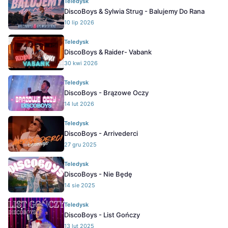
Teledysk
DiscoBoys & Sylwia Strug - Balujemy Do Rana
10 lip 2026
Teledysk
DiscoBoys & Raider- Vabank
30 kwi 2026
Teledysk
DiscoBoys - Brązowe Oczy
14 lut 2026
Teledysk
DiscoBoys - Arrivederci
27 gru 2025
Teledysk
DiscoBoys - Nie Będę
14 sie 2025
Teledysk
DiscoBoys - List Gończy
13 lut 2025