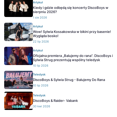
Artykuł
Kiedy i gdzie odbędą się koncerty DiscoBoys w
sierpniu 2026?
1 sie 2026
Artykuł
Wow! Sylwia Kossakowska w bikini przy basenie!
Wygląda bosko!
22 lip 2026
Artykuł
Oficjalna premiera „Balujemy do rana". DiscoBoys i
Sylwia Strug prezentują wspólny teledysk
10 lip 2026
Teledysk
DiscoBoys & Sylwia Strug - Balujemy Do Rana
10 lip 2026
Teledysk
DiscoBoys & Raider- Vabank
30 kwi 2026