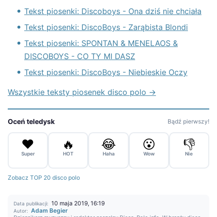
Tekst piosenki: Discoboys - Ona dziś nie chciała
Tekst piosenki: DiscoBoys - Zarąbista Blondi
Tekst piosenki: SPONTAN & MENELAOS &
DISCOBOYS - CO TY MI DASZ
Tekst piosenki: DiscoBoys - Niebieskie Oczy
Wszystkie teksty piosenek disco polo →
Oceń teledysk
Bądź pierwszy!
❤️
🔥
😂
😮
👎
Super
HOT
Haha
Wow
Nie
Zobacz TOP 20 disco polo
10 maja 2019, 16:19
Data publikacji:
Adam Begier
Autor: