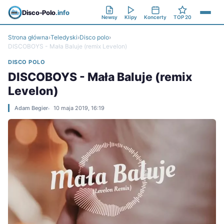
Disco-Polo
.info
Newsy
Klipy
Koncerty
TOP 20
Strona główna
›
Teledyski
›
Disco polo
›
DISCOBOYS - Mała Baluje (remix Levelon)
DISCO POLO
DISCOBOYS - Mała Baluje (remix
Levelon)
Adam Begier
10 maja 2019, 16:19