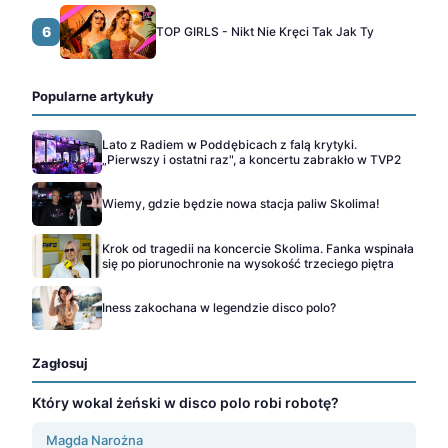
6
TOP GIRLS - Nikt Nie Kręci Tak Jak Ty
Popularne artykuły
Lato z Radiem w Poddębicach z falą krytyki.
„Pierwszy i ostatni raz", a koncertu zabrakło w TVP2
Wiemy, gdzie będzie nowa stacja paliw Skolima!
Krok od tragedii na koncercie Skolima. Fanka wspinała
się po piorunochronie na wysokość trzeciego piętra
Iness zakochana w legendzie disco polo?
Zagłosuj
Który wokal żeński w disco polo robi robotę?
Magda Narożna