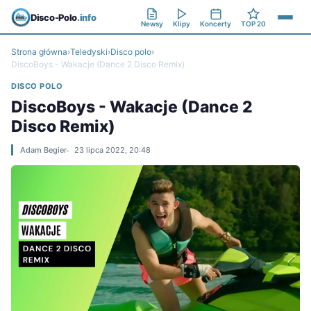
Disco-Polo
.info
Newsy
Klipy
Koncerty
TOP 20
Strona główna
›
Teledyski
›
Disco polo
›
DiscoBoys - Wakacje (Dance 2 Disco Remix)
DISCO POLO
DiscoBoys - Wakacje (Dance 2
Disco Remix)
Adam Begier
23 lipca 2022, 20:48