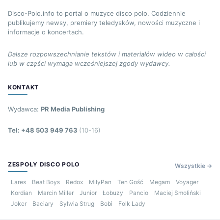
Disco-Polo.info to portal o muzyce disco polo. Codziennie
publikujemy newsy, premiery teledysków, nowości muzyczne i
informacje o koncertach.
Dalsze rozpowszechnianie tekstów i materiałów wideo w całości
lub w części wymaga wcześniejszej zgody wydawcy.
KONTAKT
Wydawca:
PR Media Publishing
Tel: +48 503 949 763
(10-16)
ZESPOŁY DISCO POLO
Wszystkie →
Lares
Beat Boys
Redox
MiłyPan
Ten Gość
Megam
Voyager
Kordian
Marcin Miller
Junior
Łobuzy
Pancio
Maciej Smoliński
Joker
Baciary
Sylwia Strug
Bobi
Folk Lady