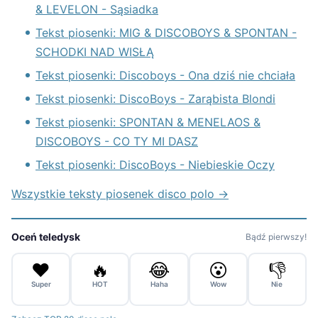
& LEVELON - Sąsiadka
Tekst piosenki: MIG & DISCOBOYS & SPONTAN -
SCHODKI NAD WISŁĄ
Tekst piosenki: Discoboys - Ona dziś nie chciała
Tekst piosenki: DiscoBoys - Zarąbista Blondi
Tekst piosenki: SPONTAN & MENELAOS &
DISCOBOYS - CO TY MI DASZ
Tekst piosenki: DiscoBoys - Niebieskie Oczy
Wszystkie teksty piosenek disco polo →
Oceń teledysk
Bądź pierwszy!
❤️
🔥
😂
😮
👎
Super
HOT
Haha
Wow
Nie