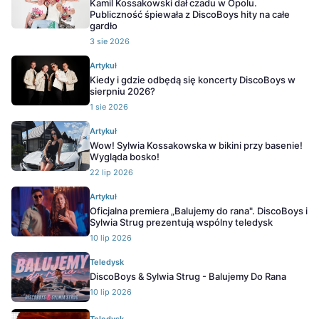
Kamil Kossakowski dał czadu w Opolu.
Publiczność śpiewała z DiscoBoys hity na całe
gardło
3 sie 2026
Artykuł
Kiedy i gdzie odbędą się koncerty DiscoBoys w
sierpniu 2026?
1 sie 2026
Artykuł
Wow! Sylwia Kossakowska w bikini przy basenie!
Wygląda bosko!
22 lip 2026
Artykuł
Oficjalna premiera „Balujemy do rana". DiscoBoys i
Sylwia Strug prezentują wspólny teledysk
10 lip 2026
Teledysk
DiscoBoys & Sylwia Strug - Balujemy Do Rana
10 lip 2026