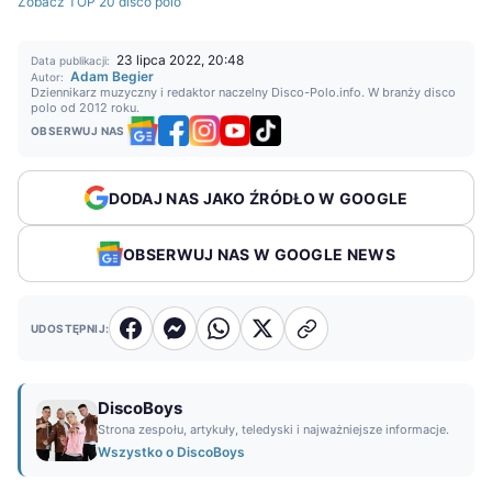
Zobacz TOP 20 disco polo
23 lipca 2022, 20:48
Data publikacji:
Adam Begier
Autor:
Dziennikarz muzyczny i redaktor naczelny Disco-Polo.info. W branży disco
polo od 2012 roku.
OBSERWUJ NAS
DODAJ NAS JAKO ŹRÓDŁO W GOOGLE
OBSERWUJ NAS W GOOGLE NEWS
UDOSTĘPNIJ:
DiscoBoys
Strona zespołu, artykuły, teledyski i najważniejsze informacje.
Wszystko o DiscoBoys