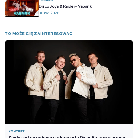
Teledysk
DiscoBoys & Raider- Vabank
30 kwi 2026
TO MOŻE CIĘ ZAINTERESOWAĆ
KONCERT
Kiedy i gdzie odbędą się koncerty DiscoBoys w sierpniu