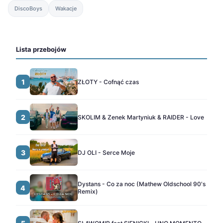
DiscoBoys
Wakacje
Lista przebojów
1
ZŁOTY - Cofnąć czas
2
SKOLIM & Zenek Martyniuk & RAIDER - Love
3
DJ OLI - Serce Moje
Dystans - Co za noc (Mathew Oldschool 90's
4
Remix)