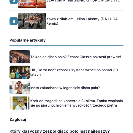
5
SŁAWOMIR feat SIENICKI - UNO MOMENTO
Kawa z diabłem - Nina Lakomy (DA LUCA
6
Remix)
Popularne artykuły
To koniec disco polo? Zespół Classic pokazał prawdę!
Hit „Co za noc" zespołu Dystans wrócił po ponad 30
latach
Iness zakochana w legendzie disco polo?
Krok od tragedii na koncercie Skolima. Fanka wspinała
się po piorunochronie na wysokość trzeciego piętra
Zagłosuj
Który klasyczny zespół disco polo jest najlepszy?