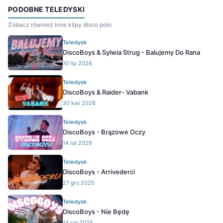
PODOBNE TELEDYSKI
Zobacz również inne klipy disco polo
Teledysk
DiscoBoys & Sylwia Strug - Balujemy Do Rana
10 lip 2026
Teledysk
DiscoBoys & Raider- Vabank
30 kwi 2026
Teledysk
DiscoBoys - Brązowe Oczy
14 lut 2026
Teledysk
DiscoBoys - Arrivederci
27 gru 2025
Teledysk
DiscoBoys - Nie Będę
14 sie 2025