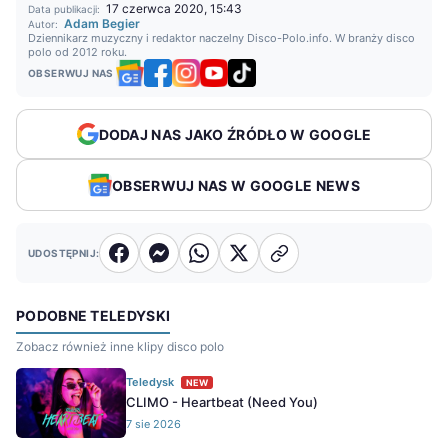
17 czerwca 2020, 15:43
Data publikacji:
Adam Begier
Autor:
Dziennikarz muzyczny i redaktor naczelny Disco-Polo.info. W branży disco
polo od 2012 roku.
OBSERWUJ NAS
DODAJ NAS JAKO ŹRÓDŁO W GOOGLE
OBSERWUJ NAS W GOOGLE NEWS
UDOSTĘPNIJ:
PODOBNE TELEDYSKI
Zobacz również inne klipy disco polo
Teledysk
NEW
CLIMO - Heartbeat (Need You)
7 sie 2026