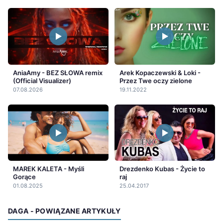
AniaAmy - BEZ SŁOWA remix
Arek Kopaczewski & Loki -
(Official Visualizer)
Przez Twe oczy zielone
07.08.2026
19.11.2022
MAREK KALETA - Myśli
Drezdenko Kubas - Życie to
Gorące
raj
01.08.2025
25.04.2017
DAGA - POWIĄZANE ARTYKUŁY