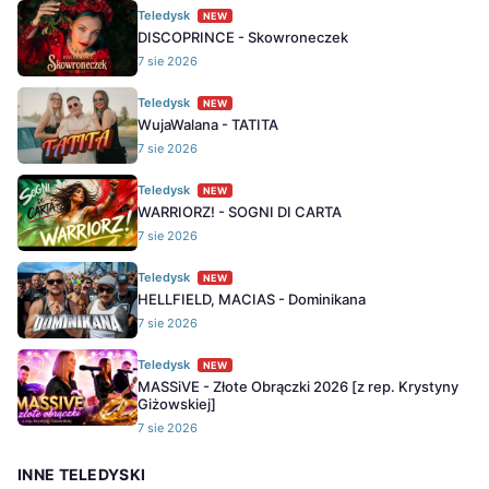
Teledysk
NEW
DISCOPRINCE - Skowroneczek
7 sie 2026
Teledysk
NEW
WujaWalana - TATITA
7 sie 2026
Teledysk
NEW
WARRIORZ! - SOGNI DI CARTA
7 sie 2026
Teledysk
NEW
HELLFIELD, MACIAS - Dominikana
7 sie 2026
Teledysk
NEW
MASSiVE - Złote Obrączki 2026 [z rep. Krystyny
Giżowskiej]
7 sie 2026
INNE TELEDYSKI