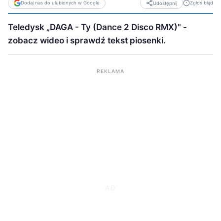
Dodaj nas do ulubionych w Google
Zgłoś błąd
Udostępnij
Teledysk „DAGA - Ty (Dance 2 Disco RMX)" -
zobacz wideo i sprawdź tekst piosenki.
REKLAMA