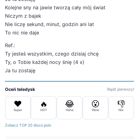
Kolejne sny na jawie tworzą cały mój świat
Niczym z bajek
Nie liczę sekund, minut, godzin ani lat
To nic nie daje
Ref.:
Ty jesteś wszystkim, czego dzisiaj chcę
Ty, o Tobie każdej nocy śnię (4 x)
Ja tu zostaję
Oceń teledysk
Bądź pierwszy!
❤️
🔥
😂
😮
👎
Super
HOT
Haha
Wow
Nie
Zobacz TOP 20 disco polo