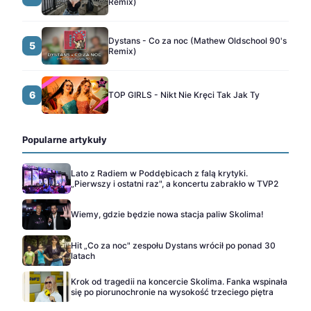
Remix)
Dystans - Co za noc (Mathew Oldschool 90's
5
Remix)
6
TOP GIRLS - Nikt Nie Kręci Tak Jak Ty
Popularne artykuły
Lato z Radiem w Poddębicach z falą krytyki.
„Pierwszy i ostatni raz", a koncertu zabrakło w TVP2
Wiemy, gdzie będzie nowa stacja paliw Skolima!
Hit „Co za noc" zespołu Dystans wrócił po ponad 30
latach
Krok od tragedii na koncercie Skolima. Fanka wspinała
się po piorunochronie na wysokość trzeciego piętra