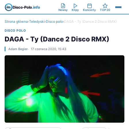
Disco-Polo
.info
Newsy
Klipy
Koncerty
TOP 20
Strona główna
›
Teledyski
›
Disco polo
›
DAGA - Ty (Dance 2 Disco RMX)
DISCO POLO
DAGA - Ty (Dance 2 Disco RMX)
Adam Begier
17 czerwca 2020, 15:43