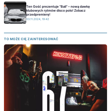
Ten Gość prezentuje "Bali" – nową dawkę
klubowych rytmów disco polo! Zobacz
przedpremierę!
03.11.2024, 19:42
TO MOŻE CIĘ ZAINTERESOWAĆ