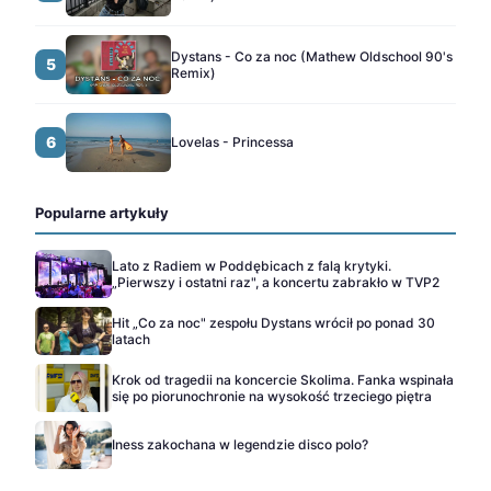
Dystans - Co za noc (Mathew Oldschool 90's
5
Remix)
6
Lovelas - Princessa
Popularne artykuły
Lato z Radiem w Poddębicach z falą krytyki.
„Pierwszy i ostatni raz", a koncertu zabrakło w TVP2
Hit „Co za noc" zespołu Dystans wrócił po ponad 30
latach
Krok od tragedii na koncercie Skolima. Fanka wspinała
się po piorunochronie na wysokość trzeciego piętra
Iness zakochana w legendzie disco polo?