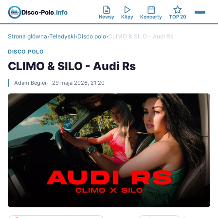
Disco-Polo
.info
Newsy
Klipy
Koncerty
TOP 20
Strona główna
›
Teledyski
›
Disco polo
›
CLIMO & SILO - Audi Rs
DISCO POLO
CLIMO & SILO - Audi Rs
Adam Begier
29 maja 2026, 21:20