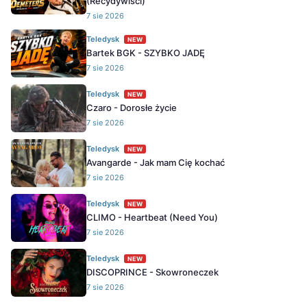
(Recydywiści)
7 sie 2026
Teledysk
NEW
Bartek BGK - SZYBKO JADĘ
7 sie 2026
Teledysk
NEW
Czaro - Dorosłe życie
7 sie 2026
Teledysk
NEW
Avangarde - Jak mam Cię kochać
7 sie 2026
Teledysk
NEW
CLIMO - Heartbeat (Need You)
7 sie 2026
Teledysk
NEW
DISCOPRINCE - Skowroneczek
7 sie 2026