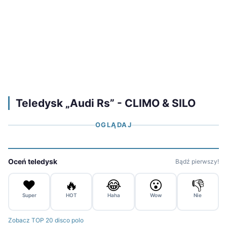
Teledysk „Audi Rs” - CLIMO & SILO
OGLĄDAJ
Oceń teledysk
Bądź pierwszy!
❤️
🔥
😂
😮
👎
Super
HOT
Haha
Wow
Nie
Zobacz TOP 20 disco polo