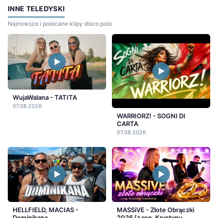
INNE TELEDYSKI
Najnowsze i polecane klipy disco polo
WujaWalana - TATITA
07.08.2026
WARRIORZ! - SOGNI DI
CARTA
07.08.2026
HELLFIELD, MACIAS -
MASSiVE - Złote Obrączki
Dominikana
2026 [z rep. Krystyny