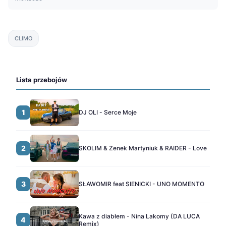
CLIMO
Lista przebojów
1
DJ OLI - Serce Moje
2
SKOLIM & Zenek Martyniuk & RAIDER - Love
3
SŁAWOMIR feat SIENICKI - UNO MOMENTO
Kawa z diabłem - Nina Lakomy (DA LUCA
4
Remix)