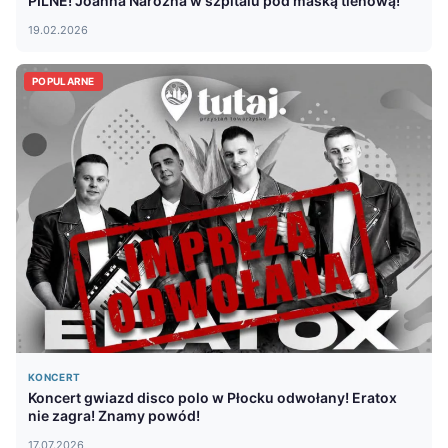
PILNE! Joanna Narożna w szpitalu pod maską tlenową!
19.02.2026
POPULARNE
KONCERT
Koncert gwiazd disco polo w Płocku odwołany! Eratox
nie zagra! Znamy powód!
17.07.2026