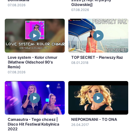
Giżowskiej]
07.08.2026
07.08.2026
Love system - Kolor chmur
TOP SECRET - Pierwszy Raz
(Mathew Oldschool 90's
08.01.2018
Remix)
07.08.2026
Camasutra - Tego chcesz |
NIEPOKONANI - TO ONA
Disco Hit Festiwal Kobylnica
26.04.2017
2022