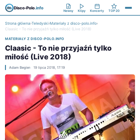
Disco-Polo
.info
Newsy
Klipy
Koncerty
TOP 20
Strona główna
›
Teledyski
›
Materiały z disco-polo.info
›
Claasic - To nie przyjaźń tylko miłość (Live 2018)
MATERIAŁY Z DISCO-POLO.INFO
Claasic - To nie przyjaźń tylko
miłość (Live 2018)
Adam Begier
19 lipca 2018, 17:19