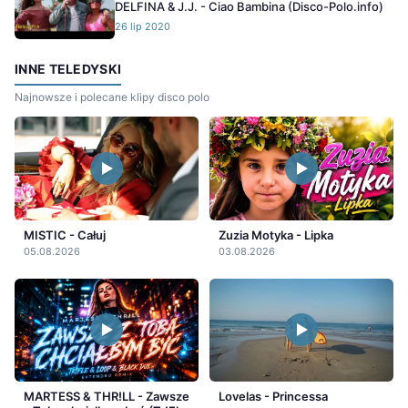
DELFINA & J.J. - Ciao Bambina (Disco-Polo.info)
26 lip 2020
INNE TELEDYSKI
Najnowsze i polecane klipy disco polo
MISTIC - Całuj
Zuzia Motyka - Lipka
05.08.2026
03.08.2026
MARTESS & THR!LL - Zawsze
Lovelas - Princessa