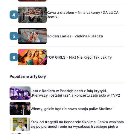
Kawa z diabłem - Nina Lakomy (DA LUCA
4
Remix)
5
Golden Ladies - Zielona Puszcza
6
TOP GIRLS - Nikt Nie Kręci Tak Jak Ty
Popularne artykuły
Lato z Radiem w Poddębicach z falą krytyki.
„Pierwszy i ostatni raz", a koncertu zabrakło w TVP2
Wiemy, gdzie będzie nowa stacja paliw Skolima!
Krok od tragedii na koncercie Skolima. Fanka wspinała
się po piorunochronie na wysokość trzeciego piętra