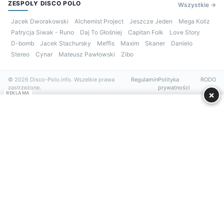
ZESPOŁY DISCO POLO
Wszystkie →
Jacek Dworakowski
Alchemist Project
Jeszcze Jeden
Mega Koliz
Patrycja Siwak - Runo
Daj To Głośniej
Capitan Folk
Love Story
D-bomb
Jacek Stachursky
Meffis
Maxim
Skaner
Danielo
Stereo
Cynar
Mateusz Pawłowski
Zibo
© 2026 Disco-Polo.info. Wszelkie prawa
Regulamin
Polityka
RODO
zastrzeżone.
prywatności
×
REKLAMA