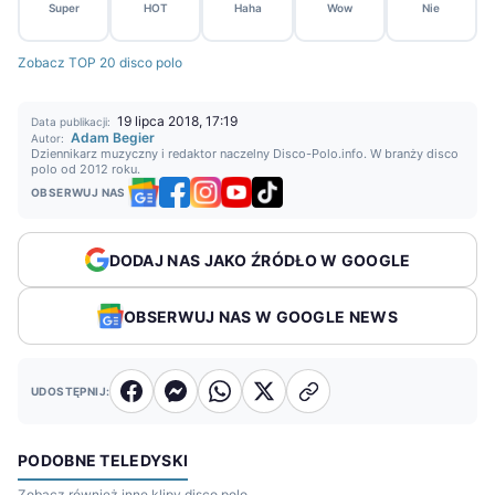
Super
HOT
Haha
Wow
Nie
Zobacz TOP 20 disco polo
19 lipca 2018, 17:19
Data publikacji:
Adam Begier
Autor:
Dziennikarz muzyczny i redaktor naczelny Disco-Polo.info. W branży disco
polo od 2012 roku.
OBSERWUJ NAS
DODAJ NAS JAKO ŹRÓDŁO W GOOGLE
OBSERWUJ NAS W GOOGLE NEWS
UDOSTĘPNIJ:
PODOBNE TELEDYSKI
Zobacz również inne klipy disco polo