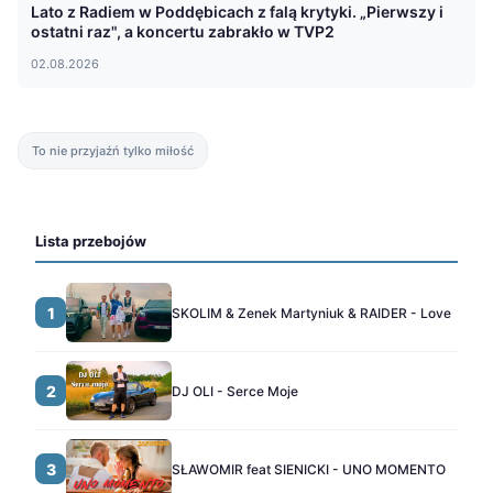
Lato z Radiem w Poddębicach z falą krytyki. „Pierwszy i
ostatni raz", a koncertu zabrakło w TVP2
02.08.2026
To nie przyjaźń tylko miłość
Lista przebojów
1
SKOLIM & Zenek Martyniuk & RAIDER - Love
2
DJ OLI - Serce Moje
3
SŁAWOMIR feat SIENICKI - UNO MOMENTO