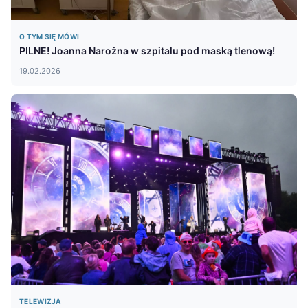
O TYM SIĘ MÓWI
PILNE! Joanna Narożna w szpitalu pod maską tlenową!
19.02.2026
TELEWIZJA