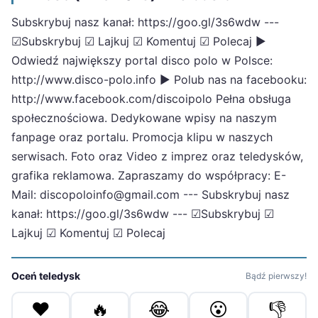
Subskrybuj nasz kanał: https://goo.gl/3s6wdw ---
☑Subskrybuj ☑ Lajkuj ☑ Komentuj ☑ Polecaj ►
Odwiedź największy portal disco polo w Polsce:
http://www.disco-polo.info ► Polub nas na facebooku:
http://www.facebook.com/discoipolo Pełna obsługa
społecznościowa. Dedykowane wpisy na naszym
fanpage oraz portalu. Promocja klipu w naszych
serwisach. Foto oraz Video z imprez oraz teledysków,
grafika reklamowa. Zapraszamy do współpracy: E-
Mail: discopoloinfo@gmail.com --- Subskrybuj nasz
kanał: https://goo.gl/3s6wdw --- ☑Subskrybuj ☑
Lajkuj ☑ Komentuj ☑ Polecaj
Oceń teledysk
Bądź pierwszy!
❤️
🔥
😂
😮
👎