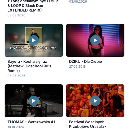
z Tobą chciałbym być (Tr!Fle
03.08.2026
& LOOP & Black Due
EXTENDED REMIX)
03.08.2026
Bayera - Kocha się raz
DZIKU - Dla Ciebie
(Mathew Oldschool 90's
27.02.2018
Remix)
03.08.2026
THOMAS - Warszawska 41
Festiwal Weselnych
Przebojów: Urszula -
18.10.2024