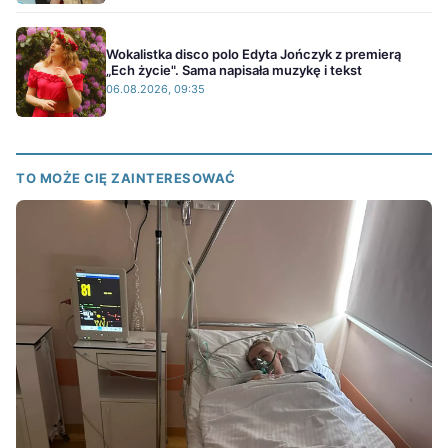
Wokalistka disco polo Edyta Jończyk z premierą
„Ech życie". Sama napisała muzykę i tekst
06.08.2026, 09:35
TO MOŻE CIĘ ZAINTERESOWAĆ