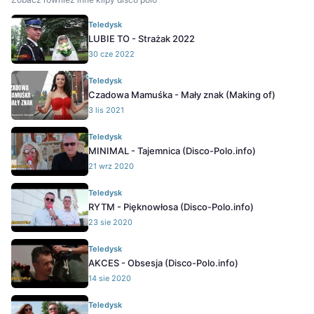
Teledysk
LUBIE TO - Strażak 2022
30 cze 2022
Teledysk
Czadowa Mamuśka - Mały znak (Making of)
3 lis 2021
Teledysk
MINIMAL - Tajemnica (Disco-Polo.info)
21 wrz 2020
Teledysk
RYTM - Pięknowłosa (Disco-Polo.info)
23 sie 2020
Teledysk
AKCES - Obsesja (Disco-Polo.info)
14 sie 2020
Teledysk