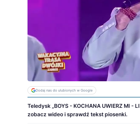
Dodaj nas do ulubionych w Google
Teledysk „BOYS - KOCHANA UWIERZ MI - L
zobacz wideo i sprawdź tekst piosenki.