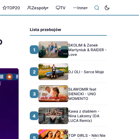
TOP20
Zespoły
TV
Inne
▾
▾
Lista przebojów
O
SKOLIM & Zenek
1
Martyniuk & RAIDER -
Love
2
DJ OLI - Serce Moje
SŁAWOMIR feat
3
SIENICKI - UNO
MOMENTO
Kawa z diabłem -
4
Nina Lakomy (DA
LUCA Remix)
TOP GIRLS - Nikt Nie
5