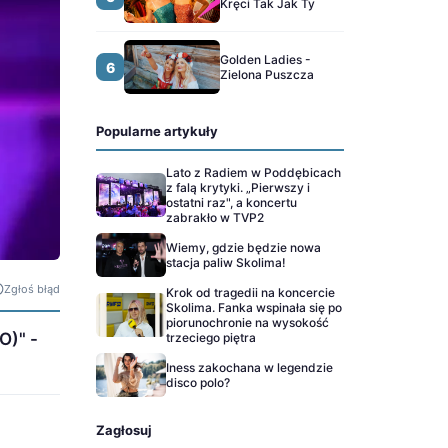
Kręci Tak Jak Ty
Golden Ladies -
6
Zielona Puszcza
Popularne artykuły
Lato z Radiem w Poddębicach
z falą krytyki. „Pierwszy i
ostatni raz", a koncertu
zabrakło w TVP2
Wiemy, gdzie będzie nowa
stacja paliw Skolima!
Zgłoś błąd
Krok od tragedii na koncercie
Skolima. Fanka wspinała się po
piorunochronie na wysokość
O)" -
trzeciego piętra
Iness zakochana w legendzie
disco polo?
Zagłosuj