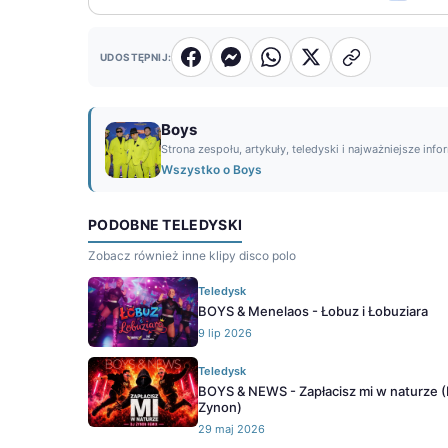
UDOSTĘPNIJ:
Boys
Strona zespołu, artykuły, teledyski i najważniejsze info
Wszystko o Boys
PODOBNE TELEDYSKI
Zobacz również inne klipy disco polo
Teledysk
BOYS & Menelaos - Łobuz i Łobuziara
9 lip 2026
Teledysk
BOYS & NEWS - Zapłacisz mi w naturze 
Zynon)
29 maj 2026