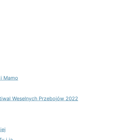
 Ci Mamo
estiwal Weselnych Przebojów 2022
iej
y i ja