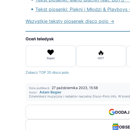
Tekst piosenki: Piękni i Młodzi & Playboys
Wszystkie teksty piosenek disco polo →
Oceń teledysk
❤️
🔥
Super
HOT
Zobacz TOP 20 disco polo
27 października 2023, 15:58
Data publikacji:
Adam Begier
Autor:
Dziennikarz muzyczny i redaktor naczelny Disco-Polo.info. W bran
DODAJ
OBS