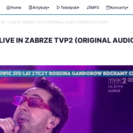
Home
Artykuły
Teledyski
MP3
Koncerty
▾
▾
▾
I - LIVE IN ZABRZE TVP2 (ORIGINAL AUDIO VERSION STUDIO)
LIVE IN ZABRZE TVP2 (ORIGINAL AUDI