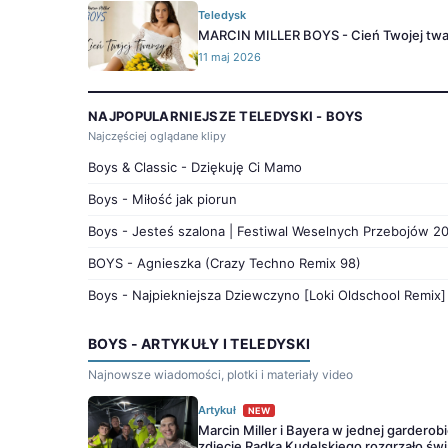
Teledysk
MARCIN MILLER BOYS - Cień Twojej twa
11 maj 2026
NAJPOPULARNIEJSZE TELEDYSKI - BOYS
Najczęściej oglądane klipy
Boys & Classic - Dziękuję Ci Mamo
Boys - Miłość jak piorun
Boys - Jesteś szalona | Festiwal Weselnych Przebojów 2
BOYS - Agnieszka (Crazy Techno Remix 98)
Boys - Najpiekniejsza Dziewczyno [Loki Oldschool Remix]
BOYS - ARTYKUŁY I TELEDYSKI
Najnowsze wiadomości, plotki i materiały video
Artykuł
NEW
Marcin Miller i Bayera w jednej garderobi
zdjęcie Radka Kudelskiego rozgrzało świ