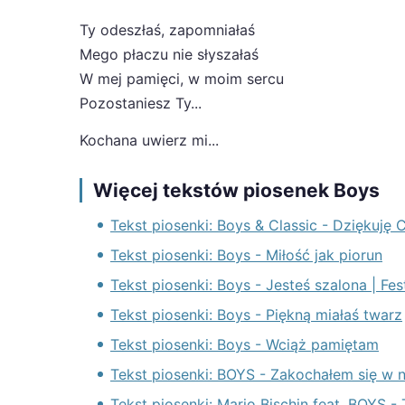
Ty odeszłaś, zapomniałaś
Mego płaczu nie słyszałaś
W mej pamięci, w moim sercu
Pozostaniesz Ty...
Kochana uwierz mi...
Więcej tekstów piosenek Boys
Tekst piosenki: Boys & Classic - Dziękuję
Tekst piosenki: Boys - Miłość jak piorun
Tekst piosenki: Boys - Jesteś szalona | F
Tekst piosenki: Boys - Piękną miałaś twarz
Tekst piosenki: Boys - Wciąż pamiętam
Tekst piosenki: BOYS - Zakochałem się w n
Tekst piosenki: Mario Bischin feat. BOYS - T