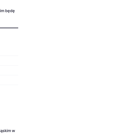
im będę
iąskim w