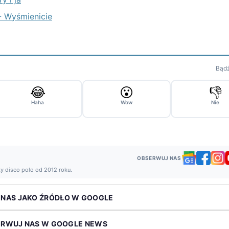
 - Wyśmienicie
Bądź
😂
😮
👎
Haha
Wow
Nie
OBSERWUJ NAS
ży disco polo od 2012 roku.
 NAS JAKO ŹRÓDŁO W GOOGLE
ERWUJ NAS W GOOGLE NEWS