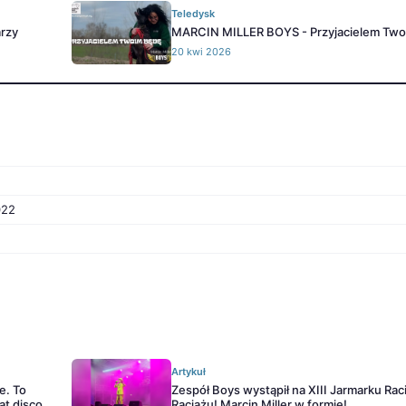
Teledysk
rzy
MARCIN MILLER BOYS - Przyjacielem Two
20 kwi 2026
022
Artykuł
e. To
Zespół Boys wystąpił na XIII Jarmarku Rac
at disco
Raciążu! Marcin Miller w formie!