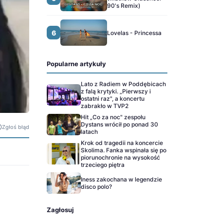
90's Remix)
6
Lovelas - Princessa
Popularne artykuły
Lato z Radiem w Poddębicach
z falą krytyki. „Pierwszy i
ostatni raz", a koncertu
zabrakło w TVP2
Hit „Co za noc" zespołu
Dystans wrócił po ponad 30
Zgłoś błąd
latach
Krok od tragedii na koncercie
Skolima. Fanka wspinała się po
piorunochronie na wysokość
trzeciego piętra
Iness zakochana w legendzie
disco polo?
Zagłosuj