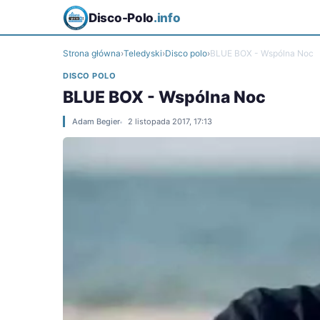
Disco-Polo
.info
Strona główna
›
Teledyski
›
Disco polo
›
BLUE BOX - Wspólna Noc
DISCO POLO
BLUE BOX - Wspólna Noc
Adam Begier
2 listopada 2017, 17:13