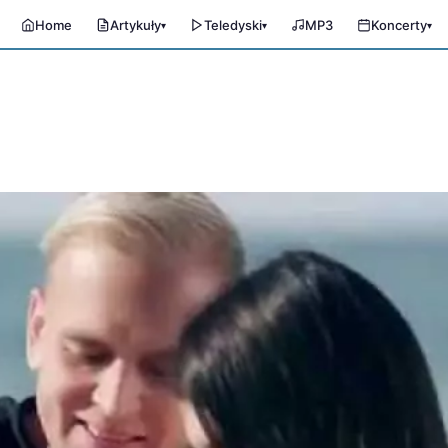
Home
Artykuły
Teledyski
MP3
Koncerty
▾
▾
▾