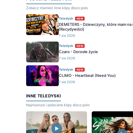
Zobacz również inne klipy disco polo
Teledysk
NEW
DEMETERS - Dziewczyny, które mam na 
(Recydywiści)
7 sie 2026
Teledysk
NEW
Czaro - Dorosłe życie
7 sie 2026
Teledysk
NEW
CLIMO - Heartbeat (Need You)
7 sie 2026
INNE TELEDYSKI
Najnowsze i polecane klipy disco polo