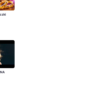
czki
ONA