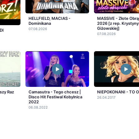
HELLFIELD, MACIAS -
MASSiVE - Złote Obrą
Dominikana
2026 [z rep. Krystyny
Giżowskiej]
07.08.2026
DI
07.08.2026
szy Raz
Camasutra - Tego chcesz |
NIEPOKONANI - TO 
Disco Hit Festiwal Kobylnica
26.04.2017
2022
06.08.2022