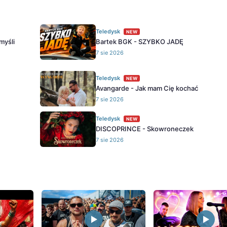
Teledysk
NEW
myśli
Bartek BGK - SZYBKO JADĘ
7 sie 2026
Teledysk
NEW
Avangarde - Jak mam Cię kochać
7 sie 2026
Teledysk
NEW
DISCOPRINCE - Skowroneczek
7 sie 2026