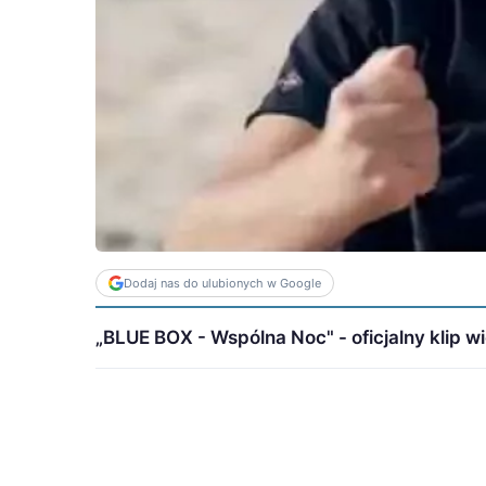
Dodaj nas do ulubionych w Google
„BLUE BOX - Wspólna Noc" - oficjalny klip wi