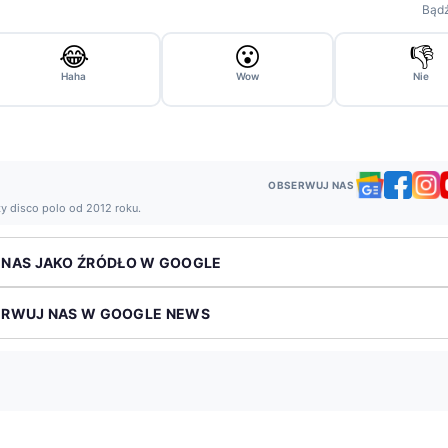
Bądź
😂
😮
👎
Haha
Wow
Nie
OBSERWUJ NAS
ży disco polo od 2012 roku.
 NAS JAKO ŹRÓDŁO W GOOGLE
ERWUJ NAS W GOOGLE NEWS