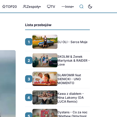
TOP20
Zespoły
TV
Inne
▾
▾
Lista przebojów
1
DJ OLI - Serce Moje
SKOLIM & Zenek
2
Martyniuk & RAIDER -
Love
SŁAWOMIR feat
3
SIENICKI - UNO
MOMENTO
Kawa z diabłem -
4
Nina Lakomy (DA
LUCA Remix)
Dystans - Co za noc
5
(Mathew Oldschool