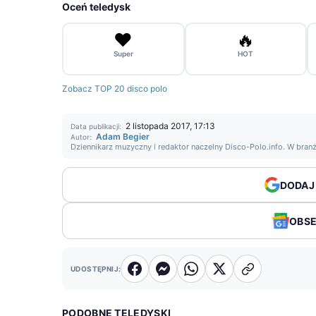
Oceń teledysk
❤️
🔥
Super
HOT
Zobacz TOP 20 disco polo
2 listopada 2017, 17:13
Data publikacji:
Adam Begier
Autor:
Dziennikarz muzyczny i redaktor naczelny Disco-Polo.info. W bran
DODAJ
OBS
UDOSTĘPNIJ:
PODOBNE TELEDYSKI