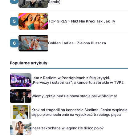
Remix)
5
TOP GIRLS - Nikt Nie Kręci Tak Jak Ty
6
Golden Ladies - Zielona Puszcza
Popularne artykuły
Lato z Radiem w Poddębicach z falą krytyki.
„Pierwszy i ostatni raz", a koncertu zabrakło w TVP2
Wiemy, gdzie będzie nowa stacja paliw Skolima!
Krok od tragedii na koncercie Skolima. Fanka wspinała
się po piorunochronie na wysokość trzeciego piętra
Iness zakochana w legendzie disco polo?