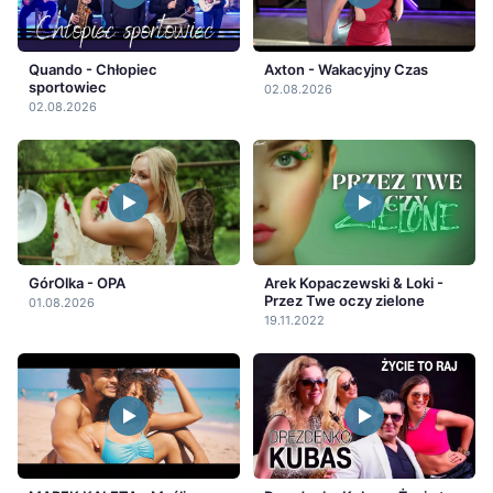
Quando - Chłopiec
Axton - Wakacyjny Czas
sportowiec
02.08.2026
02.08.2026
GórOlka - OPA
Arek Kopaczewski & Loki -
Przez Twe oczy zielone
01.08.2026
19.11.2022