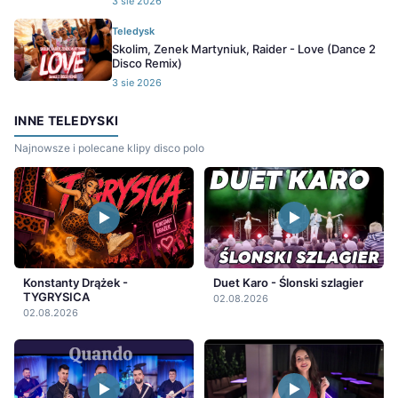
3 sie 2026
Teledysk
Skolim, Zenek Martyniuk, Raider - Love (Dance 2
Disco Remix)
3 sie 2026
INNE TELEDYSKI
Najnowsze i polecane klipy disco polo
Konstanty Drążek -
Duet Karo - Ślonski szlagier
TYGRYSICA
02.08.2026
02.08.2026