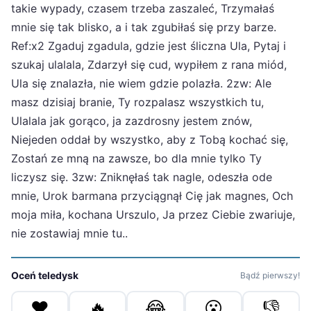
takie wypady, czasem trzeba zaszaleć, Trzymałaś
mnie się tak blisko, a i tak zgubiłaś się przy barze.
Ref:x2 Zgaduj zgadula, gdzie jest śliczna Ula, Pytaj i
szukaj ulalala, Zdarzył się cud, wypiłem z rana miód,
Ula się znalazła, nie wiem gdzie polazła. 2zw: Ale
masz dzisiaj branie, Ty rozpalasz wszystkich tu,
Ulalala jak gorąco, ja zazdrosny jestem znów,
Niejeden oddał by wszystko, aby z Tobą kochać się,
Zostań ze mną na zawsze, bo dla mnie tylko Ty
liczysz się. 3zw: Zniknęłaś tak nagle, odeszła ode
mnie, Urok barmana przyciągnął Cię jak magnes, Och
moja miła, kochana Urszulo, Ja przez Ciebie zwariuje,
nie zostawiaj mnie tu..
Oceń teledysk
Bądź pierwszy!
❤️
🔥
😂
😮
👎