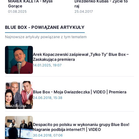
MAREK KALETA - Myśli
Drezdenko Kubas - Życie to
Gorące
raj
01.08.2025
25.04.2017
BLUE BOX - POWIĄZANE ARTYKUŁY
Najnowsze artykuły powiązane z tym tematem
Arek Kopaczewski zaśpiewał „Tylko Ty” Blue Box –
Zaskakująca premiera
14.01.2025, 19:07
Blue Box - Moja Gwiazdeczka | VIDEO | Premiera
24.06.2018, 15:38
Despacito po polsku w wykonaniu grupy Blue Box!
Nagranie podbija internet?! | VIDEO
30.04.2018, 07:06