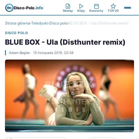
Disco-Polo
.info
Newsy
Klipy
Koncerty
TOP 20
Strona główna
›
Teledyski
›
Disco polo
›
BLUE BOX - Ula (Disthunter remix)
DISCO POLO
BLUE BOX - Ula (Disthunter remix)
Adam Begier
15 listopada 2019, 20:38