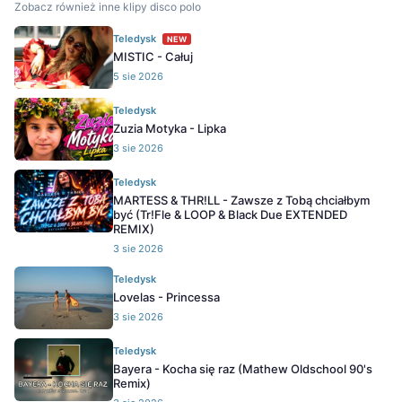
Zobacz również inne klipy disco polo
Teledysk
NEW
MISTIC - Całuj
5 sie 2026
Teledysk
Zuzia Motyka - Lipka
3 sie 2026
Teledysk
MARTESS & THR!LL - Zawsze z Tobą chciałbym
być (Tr!Fle & LOOP & Black Due EXTENDED
REMIX)
3 sie 2026
Teledysk
Lovelas - Princessa
3 sie 2026
Teledysk
Bayera - Kocha się raz (Mathew Oldschool 90's
Remix)