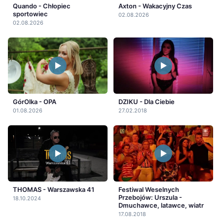
Quando - Chłopiec
Axton - Wakacyjny Czas
sportowiec
02.08.2026
02.08.2026
GórOlka - OPA
DZIKU - Dla Ciebie
01.08.2026
27.02.2018
THOMAS - Warszawska 41
Festiwal Weselnych
Przebojów: Urszula -
18.10.2024
Dmuchawce, latawce, wiatr
17.08.2018