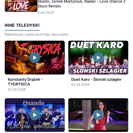
Skolim, Zenek Martyniuk, Raider - Love (Dance 2
Disco Remix)
3 sie 2026
INNE TELEDYSKI
Najnowsze i polecane klipy disco polo
Konstanty Drążek -
Duet Karo - Ślonski szlagier
TYGRYSICA
02.08.2026
02.08.2026