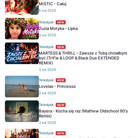
MISTIC - Całuj
5 sie 2026
Teledysk
NEW
Zuzia Motyka - Lipka
3 sie 2026
Teledysk
NEW
MARTESS & THR!LL - Zawsze z Tobą chciałbym
być (Tr!Fle & LOOP & Black Due EXTENDED
REMIX)
3 sie 2026
Teledysk
NEW
Lovelas - Princessa
3 sie 2026
Teledysk
NEW
Bayera - Kocha się raz (Mathew Oldschool 90's
Remix)
3 sie 2026
Teledysk
NEW