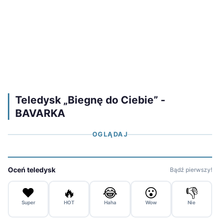
Teledysk „Biegnę do Ciebie” -
BAVARKA
OGLĄDAJ
Oceń teledysk
Bądź pierwszy!
❤️
🔥
😂
😮
👎
Super
HOT
Haha
Wow
Nie