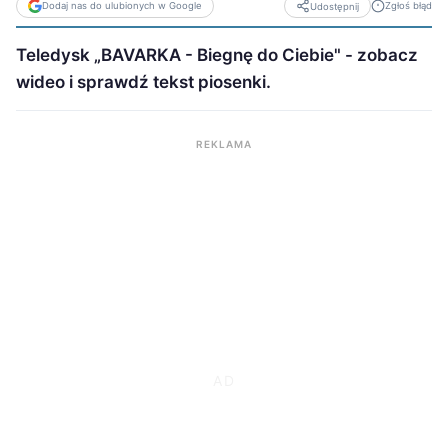
Dodaj nas do ulubionych w Google
Zgłoś błąd
Udostępnij
Teledysk „BAVARKA - Biegnę do Ciebie" - zobacz
wideo i sprawdź tekst piosenki.
REKLAMA