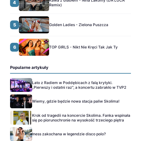
Kawa z diabłem - Nina Lakomy (DA LUCA
4
Remix)
5
Golden Ladies - Zielona Puszcza
6
TOP GIRLS - Nikt Nie Kręci Tak Jak Ty
Popularne artykuły
Lato z Radiem w Poddębicach z falą krytyki.
„Pierwszy i ostatni raz", a koncertu zabrakło w TVP2
Wiemy, gdzie będzie nowa stacja paliw Skolima!
Krok od tragedii na koncercie Skolima. Fanka wspinała
się po piorunochronie na wysokość trzeciego piętra
Iness zakochana w legendzie disco polo?