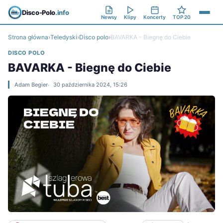
Disco-Polo
.info
Newsy
Klipy
Koncerty
TOP 20
Strona główna
›
Teledyski
›
Disco polo
›
BAVARKA - Biegnę do Ciebie
DISCO POLO
BAVARKA - Biegnę do Ciebie
Adam Begier
30 października 2024, 15:26