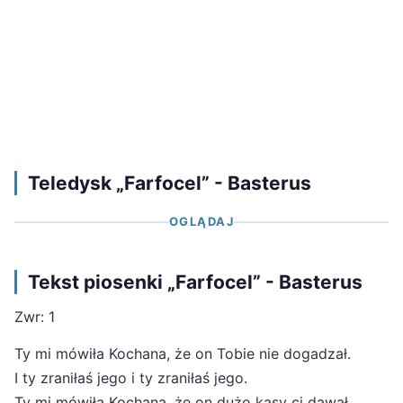
Teledysk „Farfocel” - Basterus
OGLĄDAJ
Tekst piosenki „Farfocel” - Basterus
Zwr: 1
Ty mi mówiła Kochana, że on Tobie nie dogadzał.
I ty zraniłaś jego i ty zraniłaś jego.
Ty mi mówiła Kochana, że on dużo kasy ci dawał.