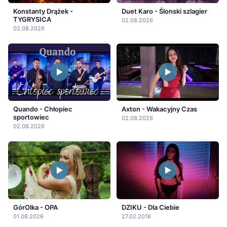
Konstanty Drążek -
Duet Karo - Ślonski szlagier
TYGRYSICA
02.08.2026
02.08.2026
Quando - Chłopiec
Axton - Wakacyjny Czas
sportowiec
02.08.2026
02.08.2026
GórOlka - OPA
DZIKU - Dla Ciebie
01.08.2026
27.02.2018