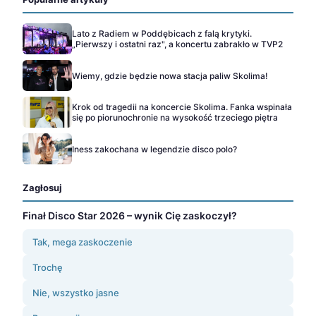
Lato z Radiem w Poddębicach z falą krytyki.
„Pierwszy i ostatni raz", a koncertu zabrakło w TVP2
Wiemy, gdzie będzie nowa stacja paliw Skolima!
Krok od tragedii na koncercie Skolima. Fanka wspinała
się po piorunochronie na wysokość trzeciego piętra
Iness zakochana w legendzie disco polo?
Zagłosuj
Finał Disco Star 2026 – wynik Cię zaskoczył?
Tak, mega zaskoczenie
Trochę
Nie, wszystko jasne