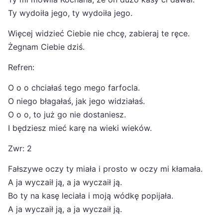
Ty wydoiła jego, ty wydoiła jego.
Więcej widzieć Ciebie nie chcę, zabieraj te ręce.
Żegnam Ciebie dziś.
Refren:
O o o chciałaś tego mego farfocla.
O niego błagałaś, jak jego widziałaś.
O o o, to już go nie dostaniesz.
I będziesz mieć karę na wieki wieków.
Zwr: 2
Fałszywe oczy ty miała i prosto w oczy mi kłamała.
A ja wyczaił ją, a ja wyczaił ją.
Bo ty na kasę leciała i moją wódkę popijała.
A ja wyczaił ją, a ja wyczaił ją.