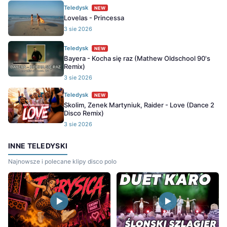
Teledysk
NEW
Lovelas - Princessa
3 sie 2026
Teledysk
NEW
Bayera - Kocha się raz (Mathew Oldschool 90's
Remix)
3 sie 2026
Teledysk
NEW
Skolim, Zenek Martyniuk, Raider - Love (Dance 2
Disco Remix)
3 sie 2026
INNE TELEDYSKI
Najnowsze i polecane klipy disco polo