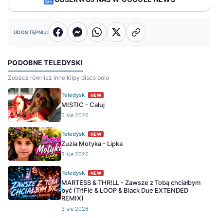
UDOSTĘPNIJ:
PODOBNE TELEDYSKI
Zobacz również inne klipy disco polo
Teledysk
NEW
MISTIC - Całuj
5 sie 2026
Teledysk
NEW
Zuzia Motyka - Lipka
3 sie 2026
Teledysk
NEW
MARTESS & THR!LL - Zawsze z Tobą chciałbym
być (Tr!Fle & LOOP & Black Due EXTENDED
REMIX)
3 sie 2026