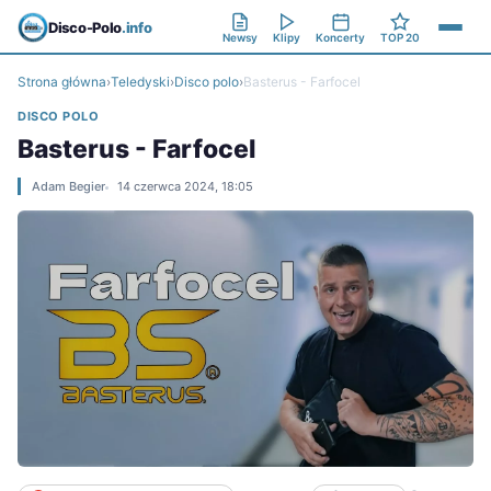
Disco-Polo
.info
Newsy
Klipy
Koncerty
TOP 20
Strona główna
›
Teledyski
›
Disco polo
›
Basterus - Farfocel
DISCO POLO
Basterus - Farfocel
Adam Begier
14 czerwca 2024, 18:05