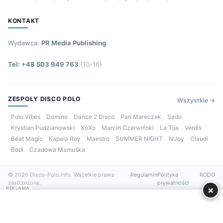
KONTAKT
Wydawca:
PR Media Publishing
Tel: +48 503 949 763
(10-16)
ZESPOŁY DISCO POLO
Wszystkie →
Polo Vibes
Domino
Dance 2 Disco
Pan Mareczek
Sado
Krystian Pudzianowski
XoXo
Marcin Czerwiński
La Tija
Verdis
Beat Magic
Kapela Roy
Maestro
SUMMER NIGHT
N’Joy
Claudi
Bedi
Czadowa Mamuśka
© 2026 Disco-Polo.info. Wszelkie prawa
Regulamin
Polityka
RODO
zastrzeżone.
prywatności
×
REKLAMA