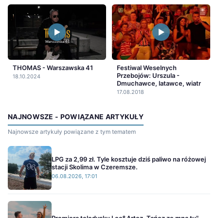
THOMAS - Warszawska 41
Festiwal Weselnych
Przebojów: Urszula -
18.10.2024
Dmuchawce, latawce, wiatr
17.08.2018
NAJNOWSZE - POWIĄZANE ARTYKUŁY
Najnowsze artykuły powiązane z tym tematem
LPG za 2,99 zł. Tyle kosztuje dziś paliwo na różowej
stacji Skolima w Czeremsze.
06.08.2026, 17:01