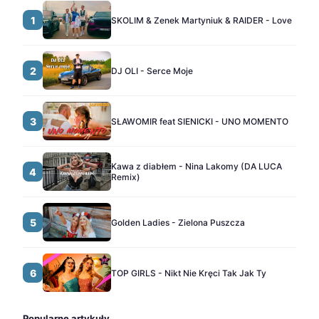
1
SKOLIM & Zenek Martyniuk & RAIDER - Love
2
DJ OLI - Serce Moje
3
SŁAWOMIR feat SIENICKI - UNO MOMENTO
Kawa z diabłem - Nina Lakomy (DA LUCA
4
Remix)
5
Golden Ladies - Zielona Puszcza
6
TOP GIRLS - Nikt Nie Kręci Tak Jak Ty
Popularne artykuły