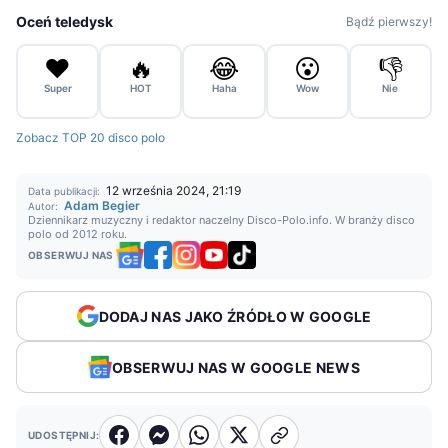
Oceń teledysk
Bądź pierwszy!
❤️
🔥
😂
😮
👎
Super
HOT
Haha
Wow
Nie
Zobacz TOP 20 disco polo
12 września 2024, 21:19
Data publikacji:
Adam Begier
Autor:
Dziennikarz muzyczny i redaktor naczelny Disco-Polo.info. W branży disco
polo od 2012 roku.
OBSERWUJ NAS
DODAJ NAS JAKO ŹRÓDŁO W GOOGLE
OBSERWUJ NAS W GOOGLE NEWS
UDOSTĘPNIJ: