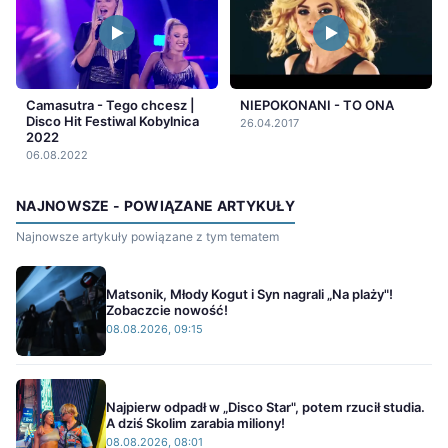
Camasutra - Tego chcesz |
NIEPOKONANI - TO ONA
Disco Hit Festiwal Kobylnica
26.04.2017
2022
06.08.2022
NAJNOWSZE - POWIĄZANE ARTYKUŁY
Najnowsze artykuły powiązane z tym tematem
Matsonik, Młody Kogut i Syn nagrali „Na plaży"!
Zobaczcie nowość!
08.08.2026, 09:15
Najpierw odpadł w „Disco Star", potem rzucił studia.
A dziś Skolim zarabia miliony!
08.08.2026, 08:01