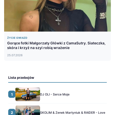
ŻYCIE GWIAZD
Gorące fotki Małgorzaty Główki z CamaSutry. Siateczka,
skóra i krzyż na szyi robią wrażenie
25.07.2026
Lista przebojów
1
DJ OLI - Serce Moje
2
SKOLIM & Zenek Martyniuk & RAIDER - Love