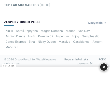
Tel: +48 503 949 763
(10-16)
ZESPOŁY DISCO POLO
Wszystkie →
Ziulik
Antoś Szprycha
Magda Narożna
Marioo
Van Davi
Avinion Dance
Hi-Fi
Kwestia 07
Imperium
Enjoy
Sumptuastic
Dance Express
Etna
Nicky Queen
Massive
Casablanca
Akcent
Markus P
© 2026 Disco-Polo.info. Wszelkie prawa
Regulamin
Polityka
RODO
zastrzeżone.
prywatności
×
REKLAMA