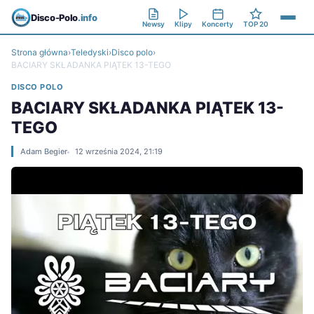
Disco-Polo
.info
Newsy
Klipy
Koncerty
TOP 20
Strona główna
›
Teledyski
›
Disco polo
›
BACIARY SKŁADANKA PIĄTEK 13-TEGO
DISCO POLO
BACIARY SKŁADANKA PIĄTEK 13-
TEGO
Adam Begier
12 września 2024, 21:19