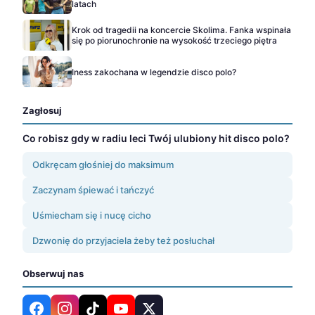
latach
Krok od tragedii na koncercie Skolima. Fanka wspinała
się po piorunochronie na wysokość trzeciego piętra
Iness zakochana w legendzie disco polo?
Zagłosuj
Co robisz gdy w radiu leci Twój ulubiony hit disco polo?
Odkręcam głośniej do maksimum
Zaczynam śpiewać i tańczyć
Uśmiecham się i nucę cicho
Dzwonię do przyjaciela żeby też posłuchał
Obserwuj nas