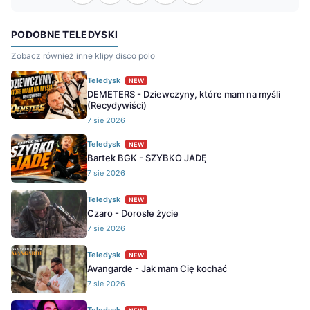
PODOBNE TELEDYSKI
Zobacz również inne klipy disco polo
Teledysk
NEW
DEMETERS - Dziewczyny, które mam na myśli
(Recydywiści)
7 sie 2026
Teledysk
NEW
Bartek BGK - SZYBKO JADĘ
7 sie 2026
Teledysk
NEW
Czaro - Dorosłe życie
7 sie 2026
Teledysk
NEW
Avangarde - Jak mam Cię kochać
7 sie 2026