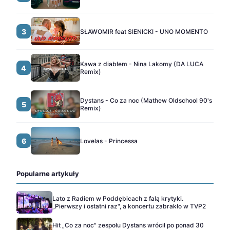
3
SŁAWOMIR feat SIENICKI - UNO MOMENTO
Kawa z diabłem - Nina Lakomy (DA LUCA
4
Remix)
Dystans - Co za noc (Mathew Oldschool 90's
5
Remix)
6
Lovelas - Princessa
Popularne artykuły
Lato z Radiem w Poddębicach z falą krytyki.
„Pierwszy i ostatni raz", a koncertu zabrakło w TVP2
Hit „Co za noc" zespołu Dystans wrócił po ponad 30