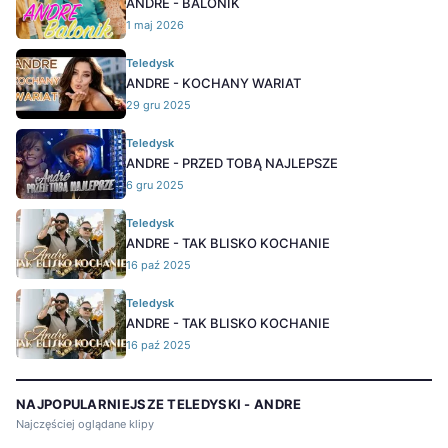
ANDRE - BALONIK
1 maj 2026
Teledysk
ANDRE - KOCHANY WARIAT
29 gru 2025
Teledysk
ANDRE - PRZED TOBĄ NAJLEPSZE
6 gru 2025
Teledysk
ANDRE - TAK BLISKO KOCHANIE
16 paź 2025
Teledysk
ANDRE - TAK BLISKO KOCHANIE
16 paź 2025
NAJPOPULARNIEJSZE TELEDYSKI - ANDRE
Najczęściej oglądane klipy