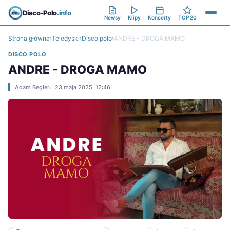
Disco-Polo
.info
Newsy
Klipy
Koncerty
TOP 20
Strona główna
›
Teledyski
›
Disco polo
›
ANDRE - DROGA MAMO
DISCO POLO
ANDRE - DROGA MAMO
Adam Begier
23 maja 2025, 12:46