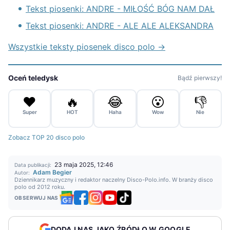
Tekst piosenki: ANDRE - MIŁOŚĆ BÓG NAM DAŁ
Tekst piosenki: ANDRE - ALE ALE ALEKSANDRA
Wszystkie teksty piosenek disco polo →
Oceń teledysk
Bądź pierwszy!
❤️
🔥
😂
😮
👎
Super
HOT
Haha
Wow
Nie
Zobacz TOP 20 disco polo
23 maja 2025, 12:46
Data publikacji:
Adam Begier
Autor:
Dziennikarz muzyczny i redaktor naczelny Disco-Polo.info. W branży disco
polo od 2012 roku.
OBSERWUJ NAS
DODAJ NAS JAKO ŹRÓDŁO W GOOGLE