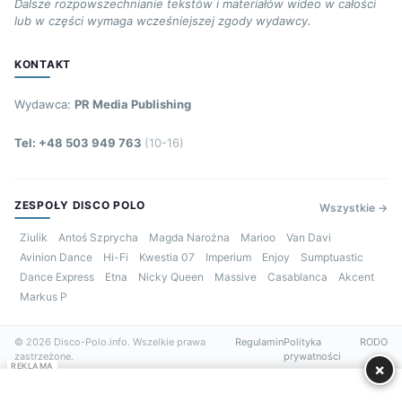
Dalsze rozpowszechnianie tekstów i materiałów wideo w całości
lub w części wymaga wcześniejszej zgody wydawcy.
KONTAKT
Wydawca:
PR Media Publishing
Tel: +48 503 949 763
(10-16)
ZESPOŁY DISCO POLO
Wszystkie →
Ziulik
Antoś Szprycha
Magda Narożna
Marioo
Van Davi
Avinion Dance
Hi-Fi
Kwestia 07
Imperium
Enjoy
Sumptuastic
Dance Express
Etna
Nicky Queen
Massive
Casablanca
Akcent
Markus P
© 2026 Disco-Polo.info. Wszelkie prawa
Regulamin
Polityka
RODO
zastrzeżone.
prywatności
×
REKLAMA