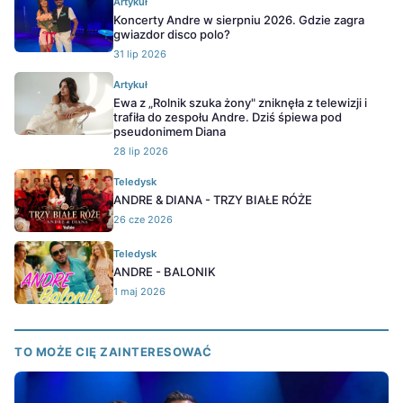
Artykuł
Koncerty Andre w sierpniu 2026. Gdzie zagra
gwiazdor disco polo?
31 lip 2026
Artykuł
Ewa z „Rolnik szuka żony" zniknęła z telewizji i
trafiła do zespołu Andre. Dziś śpiewa pod
pseudonimem Diana
28 lip 2026
Teledysk
ANDRE & DIANA - TRZY BIAŁE RÓŻE
26 cze 2026
Teledysk
ANDRE - BALONIK
1 maj 2026
TO MOŻE CIĘ ZAINTERESOWAĆ