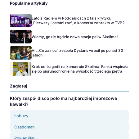
Popularne artykuły
Lato z Radiem w Poddębicach z falą krytyki.
„Pierwszy i ostatni raz", a koncertu zabrakło w TVP2
Wiemy, gdzie będzie nowa stacja paliw Skolima!
Hit „Co za noc" zespołu Dystans wrócił po ponad 30
latach
Krok od tragedii na koncercie Skolima. Fanka wspinała
się po piorunochronie na wysokość trzeciego piętra
Zagłosuj
Który zespół disco polo ma najbardziej imprezowe
kawałki?
Łobuzy
Czadoman
Power Play