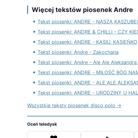
Więcej tekstów piosenek Andre
Tekst piosenki: ANDRE - NASZA KASZUB
Tekst piosenki: ANDRE & CHILLI - CZY K
Tekst piosenki: ANDRE - KASIU, KASIEŃKO
Tekst piosenki: Andre - Zakochana
Tekst piosenki: Andre - Ale Ale Aleksandra
Tekst piosenki: ANDRE - MIŁOŚĆ BÓG NA
Tekst piosenki: ANDRE - ALE ALE ALEKS
Tekst piosenki: ANDRE - URODZINY U HA
Wszystkie teksty piosenek disco polo →
Oceń teledysk