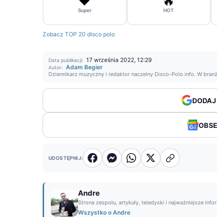
❤️
🔥
Super
HOT
Zobacz TOP 20 disco polo
17 września 2022, 12:29
Data publikacji:
Adam Begier
Autor:
Dziennikarz muzyczny i redaktor naczelny Disco-Polo.info. W bran
DODAJ
OBS
UDOSTĘPNIJ:
Andre
Strona zespołu, artykuły, teledyski i najważniejsze info
Wszystko o Andre