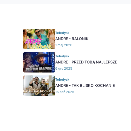
Teledysk
ANDRE - BALONIK
1 maj 2026
Teledysk
ANDRE - PRZED TOBĄ NAJLEPSZE
6 gru 2025
Teledysk
ANDRE - TAK BLISKO KOCHANIE
16 paź 2025