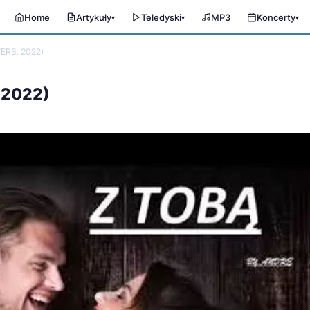
Home
Artykuły
Teledyski
MP3
Koncerty
▾
▾
▾
ERS. 2022)
 2022)