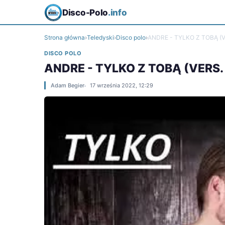
Disco-Polo
.info
Strona główna
›
Teledyski
›
Disco polo
›
ANDRE - TYLKO Z TOBĄ (V
DISCO POLO
ANDRE - TYLKO Z TOBĄ (VERS.
Adam Begier
17 września 2022, 12:29