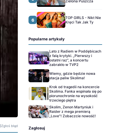
Zielona Puszcza
TOP GIRLS - Nikt Nie
6
Kręci Tak Jak Ty
Popularne artykuły
Lato z Radiem w Poddębicach
z falą krytyki. „Pierwszy i
ostatni raz", a koncertu
zabrakło w TVP2
Wiemy, gdzie będzie nowa
stacja paliw Skolima!
Krok od tragedii na koncercie
Skolima. Fanka wspinała się po
piorunochronie na wysokość
trzeciego piętra
Skolim, Zenon Martyniuk i
Raider z mega premierą
„Love"! Zobaczcie nowość!
Zgłoś błąd
Zagłosuj