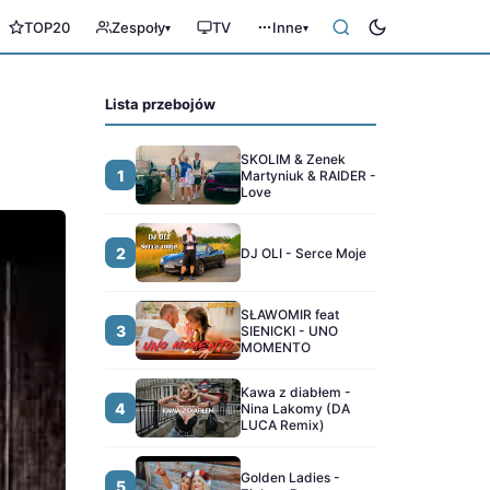
TOP20
Zespoły
TV
Inne
▾
▾
Lista przebojów
SKOLIM & Zenek
1
Martyniuk & RAIDER -
Love
2
DJ OLI - Serce Moje
SŁAWOMIR feat
3
SIENICKI - UNO
MOMENTO
Kawa z diabłem -
4
Nina Lakomy (DA
LUCA Remix)
Golden Ladies -
5