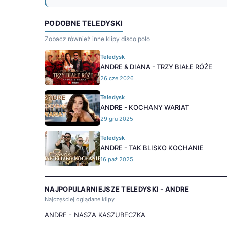
PODOBNE TELEDYSKI
Zobacz również inne klipy disco polo
Teledysk
ANDRE & DIANA - TRZY BIAŁE RÓŻE
26 cze 2026
Teledysk
ANDRE - KOCHANY WARIAT
29 gru 2025
Teledysk
ANDRE - TAK BLISKO KOCHANIE
16 paź 2025
NAJPOPULARNIEJSZE TELEDYSKI - ANDRE
Najczęściej oglądane klipy
ANDRE - NASZA KASZUBECZKA