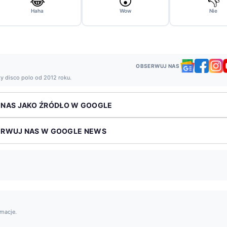
😂
😮
👎
Haha
Wow
Nie
OBSERWUJ NAS
ży disco polo od 2012 roku.
 NAS JAKO ŹRÓDŁO W GOOGLE
ERWUJ NAS W GOOGLE NEWS
rmacje.