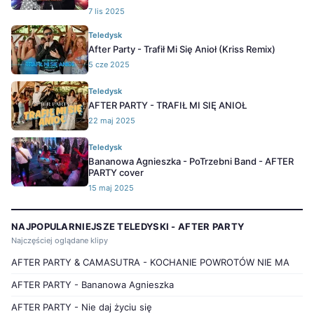
7 lis 2025
Teledysk
After Party - Trafił Mi Się Anioł (Kriss Remix)
5 cze 2025
Teledysk
AFTER PARTY - TRAFIŁ MI SIĘ ANIOŁ
22 maj 2025
Teledysk
Bananowa Agnieszka - PoTrzebni Band - AFTER
PARTY cover
15 maj 2025
NAJPOPULARNIEJSZE TELEDYSKI - AFTER PARTY
Najczęściej oglądane klipy
AFTER PARTY & CAMASUTRA - KOCHANIE POWROTÓW NIE MA
AFTER PARTY - Bananowa Agnieszka
AFTER PARTY - Nie daj życiu się