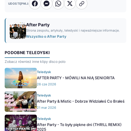
UDOSTĘPNIJ:
After Party
Strona zespołu, artykuły, teledyski i najważniejsze informacje.
Wszystko o After Party
PODOBNE TELEDYSKI
Zobacz również inne klipy disco polo
Teledysk
AFTER PARTY - MÓWILI NA NIĄ SENIORITA
26 cze 2026
Teledysk
After Party & Mistic - Dobrze Widziałeś Co Brałeś
21 mar 2026
Teledysk
After Party - To były piękne dni (THR!LL REMIX)
2025