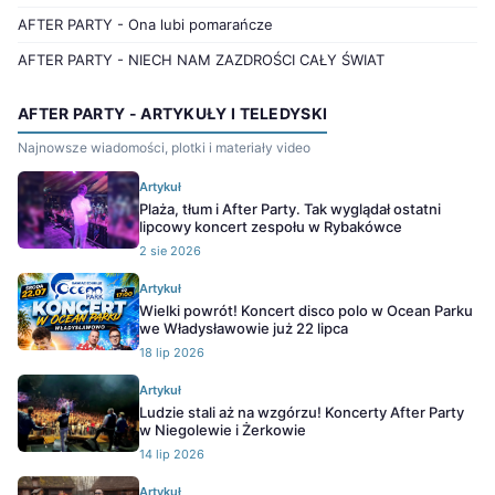
AFTER PARTY - Ona lubi pomarańcze
AFTER PARTY - NIECH NAM ZAZDROŚCI CAŁY ŚWIAT
AFTER PARTY - ARTYKUŁY I TELEDYSKI
Najnowsze wiadomości, plotki i materiały video
Artykuł
Plaża, tłum i After Party. Tak wyglądał ostatni
lipcowy koncert zespołu w Rybakówce
2 sie 2026
Artykuł
Wielki powrót! Koncert disco polo w Ocean Parku
we Władysławowie już 22 lipca
18 lip 2026
Artykuł
Ludzie stali aż na wzgórzu! Koncerty After Party
w Niegolewie i Żerkowie
14 lip 2026
Artykuł