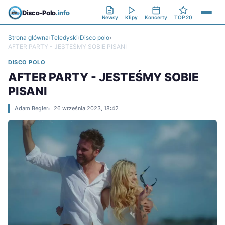
Disco-Polo
.info
Newsy
Klipy
Koncerty
TOP 20
Strona główna
›
Teledyski
›
Disco polo
›
AFTER PARTY - JESTEŚMY SOBIE PISANI
DISCO POLO
AFTER PARTY - JESTEŚMY SOBIE
PISANI
Adam Begier
26 września 2023, 18:42