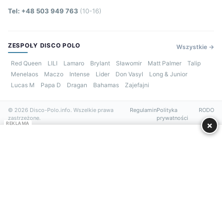
Tel: +48 503 949 763
(10-16)
ZESPOŁY DISCO POLO
Wszystkie →
Red Queen
LILI
Lamaro
Brylant
Sławomir
Matt Palmer
Talip
Menelaos
Maczo
Intense
Lider
Don Vasyl
Long & Junior
Lucas M
Papa D
Dragan
Bahamas
Zajefajni
© 2026 Disco-Polo.info. Wszelkie prawa
Regulamin
Polityka
RODO
zastrzeżone.
prywatności
×
REKLAMA