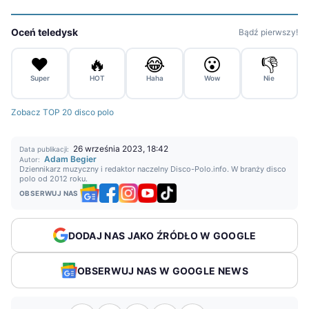
Oceń teledysk
Bądź pierwszy!
❤️
🔥
😂
😮
👎
Super
HOT
Haha
Wow
Nie
Zobacz TOP 20 disco polo
26 września 2023, 18:42
Data publikacji:
Adam Begier
Autor:
Dziennikarz muzyczny i redaktor naczelny Disco-Polo.info. W branży disco
polo od 2012 roku.
OBSERWUJ NAS
DODAJ NAS JAKO ŹRÓDŁO W GOOGLE
OBSERWUJ NAS W GOOGLE NEWS