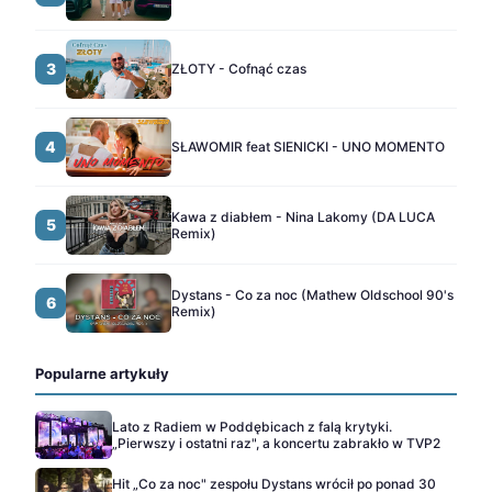
3
ZŁOTY - Cofnąć czas
4
SŁAWOMIR feat SIENICKI - UNO MOMENTO
Kawa z diabłem - Nina Lakomy (DA LUCA
5
Remix)
Dystans - Co za noc (Mathew Oldschool 90's
6
Remix)
Popularne artykuły
Lato z Radiem w Poddębicach z falą krytyki.
„Pierwszy i ostatni raz", a koncertu zabrakło w TVP2
Hit „Co za noc" zespołu Dystans wrócił po ponad 30