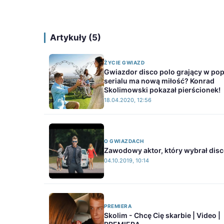
Artykuły (5)
ŻYCIE GWIAZD
Gwiazdor disco polo grający w po
serialu ma nową miłość? Konrad
Skolimowski pokazał pierścionek!
18.04.2020, 12:56
O GWIAZDACH
Zawodowy aktor, który wybrał disc
04.10.2019, 10:14
PREMIERA
Skolim - Chcę Cię skarbie | Video |