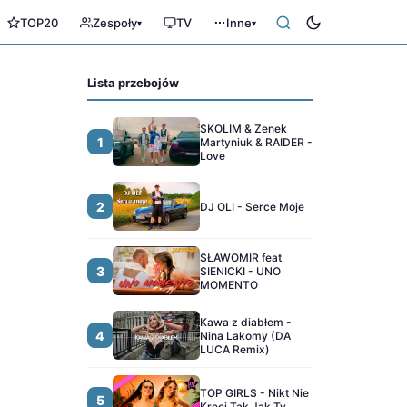
TOP20
Zespoły
TV
Inne
▾
▾
Lista przebojów
SKOLIM & Zenek
1
Martyniuk & RAIDER -
Love
2
DJ OLI - Serce Moje
SŁAWOMIR feat
3
SIENICKI - UNO
MOMENTO
Kawa z diabłem -
4
Nina Lakomy (DA
LUCA Remix)
TOP GIRLS - Nikt Nie
5
Kręci Tak Jak Ty