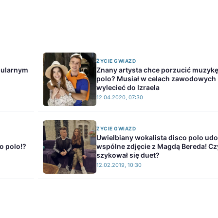
ŻYCIE GWIAZD
pularnym
Znany artysta chce porzucić muzykę
polo? Musiał w celach zawodowych
wylecieć do Izraela
12.04.2020, 07:30
ŻYCIE GWIAZD
Uwielbiany wokalista disco polo udo
o polo!?
wspólne zdjęcie z Magdą Bereda! C
szykował się duet?
12.02.2019, 10:30