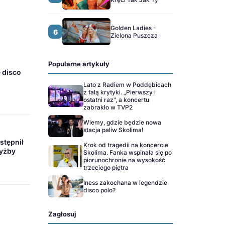
Golden Ladies -
6
Zielona Puszcza
Popularne artykuły
 disco
Lato z Radiem w Poddębicach
z falą krytyki. „Pierwszy i
ostatni raz", a koncertu
zabrakło w TVP2
Wiemy, gdzie będzie nowa
stacja paliw Skolima!
stępnił
Krok od tragedii na koncercie
zyżby
Skolima. Fanka wspinała się po
piorunochronie na wysokość
trzeciego piętra
Iness zakochana w legendzie
disco polo?
Zagłosuj