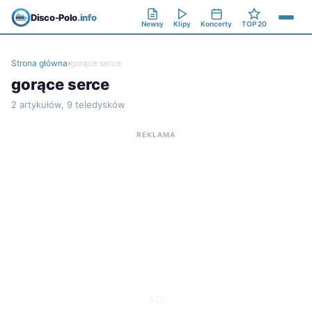
Disco-Polo
.info
Newsy
Klipy
Koncerty
TOP 20
Strona główna
›
gorące serce
gorące serce
2 artykułów, 9 teledysków
REKLAMA