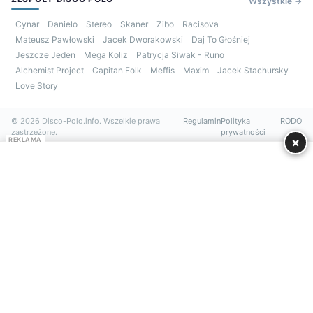
Wszystkie →
Cynar
Danielo
Stereo
Skaner
Zibo
Racisova
Mateusz Pawłowski
Jacek Dworakowski
Daj To Głośniej
Jeszcze Jeden
Mega Koliz
Patrycja Siwak - Runo
Alchemist Project
Capitan Folk
Meffis
Maxim
Jacek Stachursky
Love Story
© 2026 Disco-Polo.info. Wszelkie prawa
Regulamin
Polityka
RODO
zastrzeżone.
prywatności
×
REKLAMA