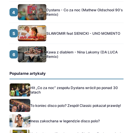
Dystans - Co za noc (Mathew Oldschool 90's
4
Remix)
5
SŁAWOMIR feat SIENICKI - UNO MOMENTO
Kawa z diabłem - Nina Lakomy (DA LUCA
6
Remix)
Popularne artykuły
Hit „Co za noc" zespołu Dystans wrócił po ponad 30
latach
To koniec disco polo? Zespół Classic pokazał prawdę!
Iness zakochana w legendzie disco polo?