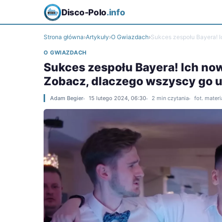
Disco-Polo
.info
Strona główna
›
Artykuły
›
O Gwiazdach
›
Sukces zespołu Bayera! I
O GWIAZDACH
Sukces zespołu Bayera! Ich now
Zobacz, dlaczego wszyscy go u
Adam Begier
15 lutego 2024, 06:30
2 min czytania
fot. mater