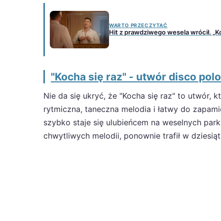
WARTO PRZECZYTAĆ
Hit z prawdziwego wesela wrócił. „Koc
"Kocha się raz" - utwór disco pol
Nie da się ukryć, że "Kocha się raz" to utwór, 
rytmiczna, taneczna melodia i łatwy do zapamię
szybko staje się ulubieńcem na weselnych park
chwytliwych melodii, ponownie trafił w dziesią