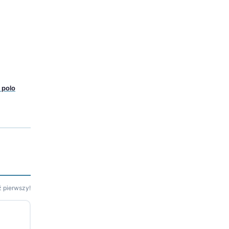
 polo
 pierwszy!