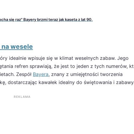
ha się raz" Bayery brzmi teraz jak kaseta z lat 90.
o na wesele
który idealnie wpisuje się w klimat weselnych zabaw. Jego
tania refren sprawiają, że jest to jeden z tych numerów, k
ietach. Zespół
Bayera
, znany z umiejętności tworzenia
tkę, dostarczając kawałek idealny do świętowania i zabawy
REKLAMA