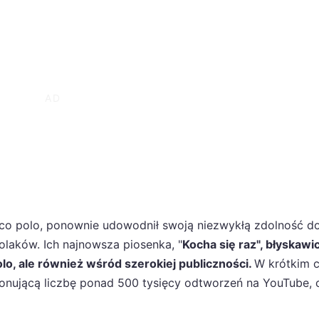
sco polo, ponownie udowodnił swoją niezwykłą zdolność d
laków. Ich najnowsza piosenka, "
Kocha się raz", błyskawi
olo, ale również wśród szerokiej publiczności.
W krótkim c
ponującą liczbę ponad 500 tysięcy odtworzeń na YouTube, 