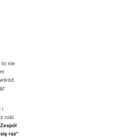
" to nie
ym
 wśród
jąc
 i
ż robi
Zespół
się raz"