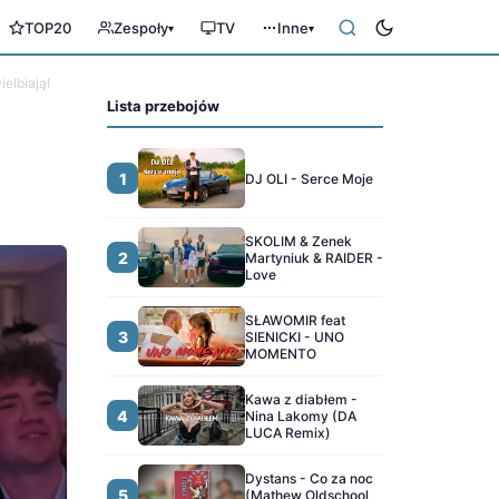
TOP20
Zespoły
TV
Inne
▾
▾
elbiają!
Lista przebojów
1
DJ OLI - Serce Moje
SKOLIM & Zenek
2
Martyniuk & RAIDER -
Love
SŁAWOMIR feat
3
SIENICKI - UNO
MOMENTO
Kawa z diabłem -
4
Nina Lakomy (DA
LUCA Remix)
Dystans - Co za noc
5
(Mathew Oldschool