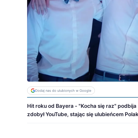
Dodaj nas do ulubionych w Google
Hit roku od Bayera - "Kocha się raz" podbija
zdobył YouTube, stając się ulubieńcem Pol