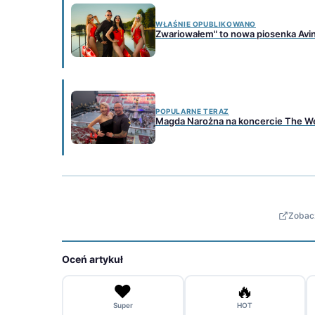
WŁAŚNIE OPUBLIKOWANO
Zwariowałem" to nowa piosenka Avi
POPULARNE TERAZ
Magda Narożna na koncercie The We
Zobacz
Oceń artykuł
❤️
🔥
Super
HOT