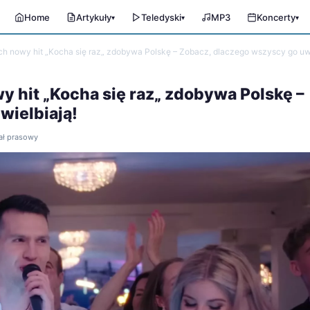
Home
Artykuły
Teledyski
MP3
Koncerty
▾
▾
▾
ch nowy hit „Kocha się raz„ zdobywa Polskę – Zobacz, dlaczego wszyscy go uwi
y hit „Kocha się raz„ zdobywa Polskę –
wielbiają!
iał prasowy