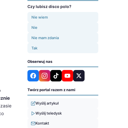
Czy lubisz disco polo?
Nie wiem
Nie
Nie mam zdania
Tak
Obserwuj nas
o
Twórz portal razem z nami
cznie
Wyślij artykuł
zasie
co
Wyślij teledysk
Kontakt