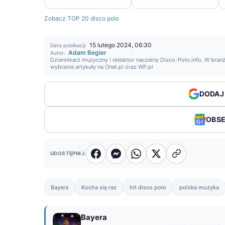
Zobacz TOP 20 disco polo
15 lutego 2024, 06:30
Data publikacji:
Adam Begier
Autor:
Dziennikarz muzyczny i redaktor naczelny Disco-Polo.info. W branż
wybranie artykuły na Onet.pl oraz WP.pl
DODAJ
OBS
UDOSTĘPNIJ:
Bayera
Kocha się raz
hit disco polo
polska muzyka
Bayera