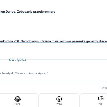
nion Dance. Zobaczcie przedpremierę!
eknd na PGE Narodowym. Czarna mini i różowe pasemka gwiazdy disco
OGLĄDAJ
 teledysk "Bayera - Kocha się raz"
Bądź
😂
😮
👎
Haha
Wow
Nie