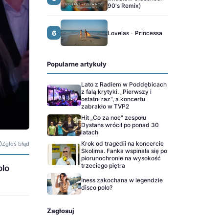
90's Remix)
6
Lovelas - Princessa
Popularne artykuły
Lato z Radiem w Poddębicach
z falą krytyki. „Pierwszy i
ostatni raz", a koncertu
zabrakło w TVP2
Hit „Co za noc" zespołu
Dystans wrócił po ponad 30
latach
Krok od tragedii na koncercie
Zgłoś błąd
Skolima. Fanka wspinała się po
piorunochronie na wysokość
trzeciego piętra
olo
Iness zakochana w legendzie
disco polo?
Zagłosuj