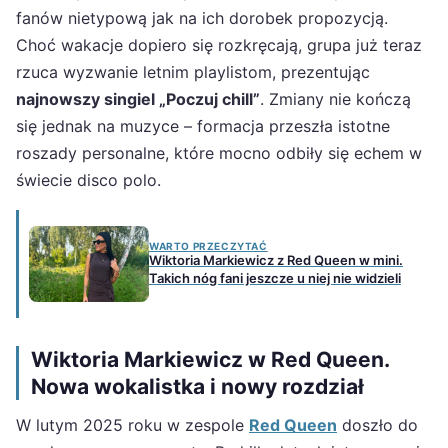
fanów nietypową jak na ich dorobek propozycją.
Choć wakacje dopiero się rozkręcają, grupa już teraz
rzuca wyzwanie letnim playlistom, prezentując
najnowszy singiel „Poczuj chill”
. Zmiany nie kończą
się jednak na muzyce – formacja przeszła istotne
roszady personalne, które mocno odbiły się echem w
świecie disco polo.
WARTO PRZECZYTAĆ
Wiktoria Markiewicz z Red Queen w mini.
Takich nóg fani jeszcze u niej nie widzieli
Wiktoria Markiewicz w Red Queen.
Nowa wokalistka i nowy rozdział
W lutym 2025 roku w zespole
Red Queen
doszło do