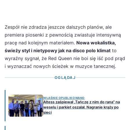
Zespół nie zdradza jeszcze dalszych planów, ale
premiera piosenki z pewnością zwiastuje intensywną
pracę nad kolejnym materiałem.
Nowa wokalistka,
świeży styl i nietypowy jak na disco polo klimat
to
wyraźny sygnał, że Red Queen nie boi się iść pod prąd
i wyznaczać nowych ścieżek w muzyce tanecznej.
OGLĄDAJ
WŁAŚNIE OPUBLIKOWANO
Altess zaśpiewał „Tańczę z nim do rana" na
weselu i parkiet oszalał. Nagranie krąży po
sieci