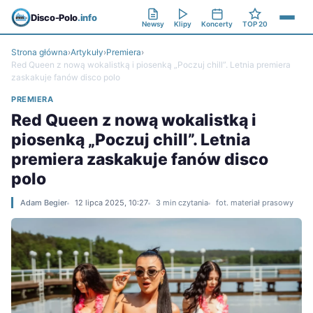
Disco-Polo
.info
Newsy
Klipy
Koncerty
TOP 20
Strona główna
›
Artykuły
›
Premiera
›
Red Queen z nową wokalistką i piosenką „Poczuj chill”. Letnia premiera
zaskakuje fanów disco polo
PREMIERA
Red Queen z nową wokalistką i
piosenką „Poczuj chill”. Letnia
premiera zaskakuje fanów disco
polo
Adam Begier
12 lipca 2025, 10:27
3 min czytania
fot. materiał prasowy