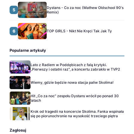
Dystans - Co za noc (Mathew Oldschool 90's
5
Remix)
6
TOP GIRLS - Nikt Nie Kręci Tak Jak Ty
Popularne artykuły
Lato z Radiem w Poddębicach z falą krytyki.
„Pierwszy i ostatni raz", a koncertu zabrakło w TVP2
Wiemy, gdzie będzie nowa stacja paliw Skolima!
Hit „Co za noc" zespołu Dystans wrócił po ponad 30
latach
Krok od tragedii na koncercie Skolima. Fanka wspinała
się po piorunochronie na wysokość trzeciego piętra
Zagłosuj