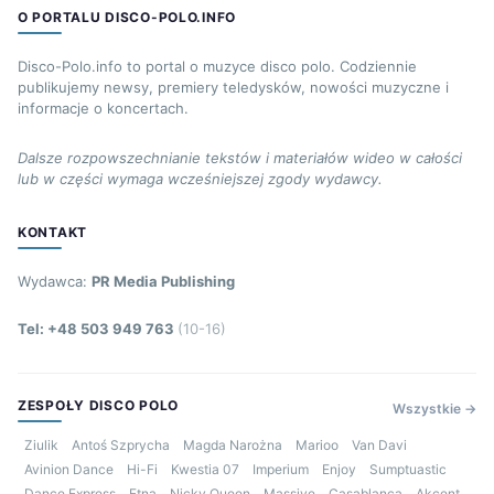
O PORTALU DISCO-POLO.INFO
Disco-Polo.info to portal o muzyce disco polo. Codziennie
publikujemy newsy, premiery teledysków, nowości muzyczne i
informacje o koncertach.
Dalsze rozpowszechnianie tekstów i materiałów wideo w całości
lub w części wymaga wcześniejszej zgody wydawcy.
KONTAKT
Wydawca:
PR Media Publishing
Tel: +48 503 949 763
(10-16)
ZESPOŁY DISCO POLO
Wszystkie →
Ziulik
Antoś Szprycha
Magda Narożna
Marioo
Van Davi
Avinion Dance
Hi-Fi
Kwestia 07
Imperium
Enjoy
Sumptuastic
Dance Express
Etna
Nicky Queen
Massive
Casablanca
Akcent