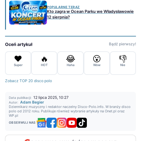
POPULARNE TERAZ
Kto zagra w Ocean Parku we Władysławowie
12 sierpnia?
Oceń artykuł
Bądź pierwszy!
❤️
🔥
😂
😮
👎
Super
HOT
Haha
Wow
Nie
Zobacz TOP 20 disco polo
12 lipca 2025, 10:27
Data publikacji:
Adam Begier
Autor:
Dziennikarz muzyczny i redaktor naczelny Disco-Polo.info. W branży disco
polo od 2012 roku. Publikuje również wybranie artykuły na Onet.pl oraz
WP.pl
OBSERWUJ NAS