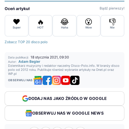
Oceń artykuł
Bądź pierwszy!
❤️
🔥
😂
😮
👎
Super
HOT
Haha
Wow
Nie
Zobacz TOP 20 disco polo
18 stycznia 2021, 09:30
Data publikacji:
Adam Begier
Autor:
Dziennikarz muzyczny i redaktor naczelny Disco-Polo.info. W branży disco
polo od 2012 roku. Publikuje również wybranie artykuły na Onet.pl oraz
WP.pl
OBSERWUJ NAS
DODAJ NAS JAKO ŹRÓDŁO W GOOGLE
OBSERWUJ NAS W GOOGLE NEWS