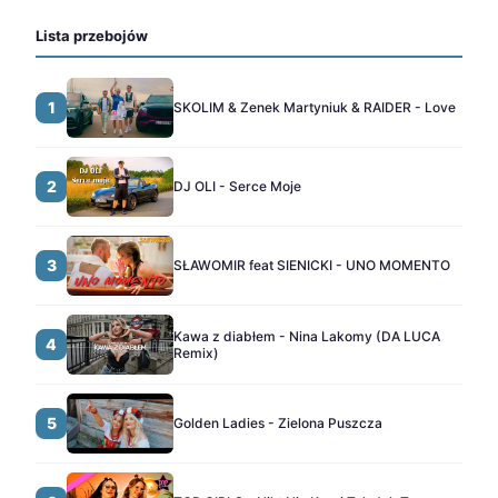
Lista przebojów
1
SKOLIM & Zenek Martyniuk & RAIDER - Love
2
DJ OLI - Serce Moje
3
SŁAWOMIR feat SIENICKI - UNO MOMENTO
Kawa z diabłem - Nina Lakomy (DA LUCA
4
Remix)
5
Golden Ladies - Zielona Puszcza