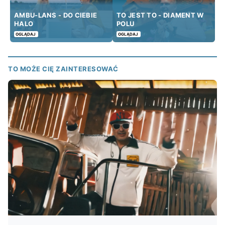
AMBU-LANS - DO CIEBIE
TO JEST TO - DIAMENT W
HALO
POLU
OGLĄDAJ
OGLĄDAJ
TO MOŻE CIĘ ZAINTERESOWAĆ