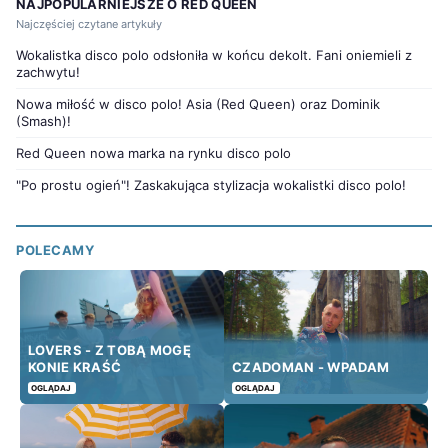
NAJPOPULARNIEJSZE O RED QUEEN
Najczęściej czytane artykuły
Wokalistka disco polo odsłoniła w końcu dekolt. Fani oniemieli z
zachwytu!
Nowa miłość w disco polo! Asia (Red Queen) oraz Dominik
(Smash)!
Red Queen nowa marka na rynku disco polo
"Po prostu ogień"! Zaskakująca stylizacja wokalistki disco polo!
POLECAMY
LOVERS - Z TOBĄ MOGĘ
KONIE KRAŚĆ
CZADOMAN - WPADAM
OGLĄDAJ
OGLĄDAJ