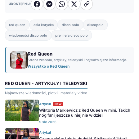
UDOSTĘPNIJ:
red queen
asia korycka
disco polo
discopolo
wiadomości disco polo
premiera disco polo
Red Queen
Strona zespołu, artykuły, teledyski i najważniejsze informacje.
Wszystko o Red Queen
RED QUEEN - ARTYKUŁY I TELEDYSKI
Najnowsze wiadomości, plotki i materiały video
Artykuł
NEW
Wiktoria Markiewicz z Red Queen w mini. Takich
nóg fani jeszcze u niej nie widzieli
5 sie 2026
Artykuł
Czarna skóra i złote dodatki. Stylizacja Wiktorii