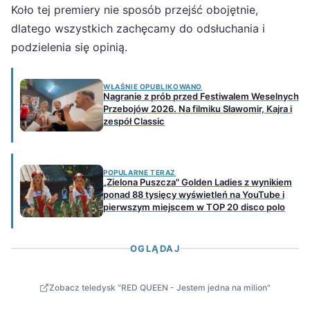
Koło tej premiery nie sposób przejść obojętnie,
dlatego wszystkich zachęcamy do odsłuchania i
podzielenia się opinią.
WŁAŚNIE OPUBLIKOWANO
Nagranie z prób przed Festiwalem Weselnych
Przebojów 2026. Na filmiku Sławomir, Kajra i
zespół Classic
POPULARNE TERAZ
„Zielona Puszcza" Golden Ladies z wynikiem
ponad 88 tysięcy wyświetleń na YouTube i
pierwszym miejscem w TOP 20 disco polo
OGLĄDAJ
Zobacz teledysk "RED QUEEN - Jestem jedna na milion"