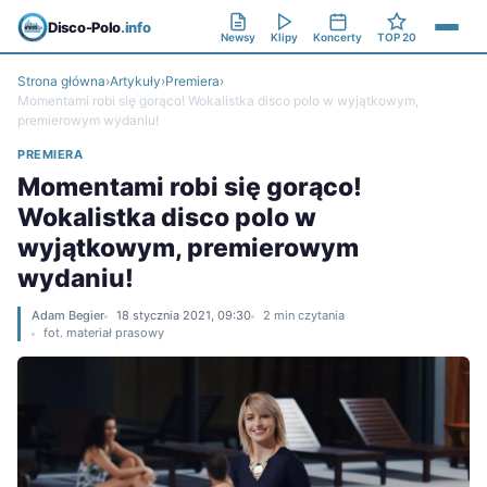
Disco-Polo
.info
Newsy
Klipy
Koncerty
TOP 20
Strona główna
›
Artykuły
›
Premiera
›
Momentami robi się gorąco! Wokalistka disco polo w wyjątkowym,
premierowym wydaniu!
PREMIERA
Momentami robi się gorąco!
Wokalistka disco polo w
wyjątkowym, premierowym
wydaniu!
Adam Begier
18 stycznia 2021, 09:30
2 min czytania
fot. materiał prasowy