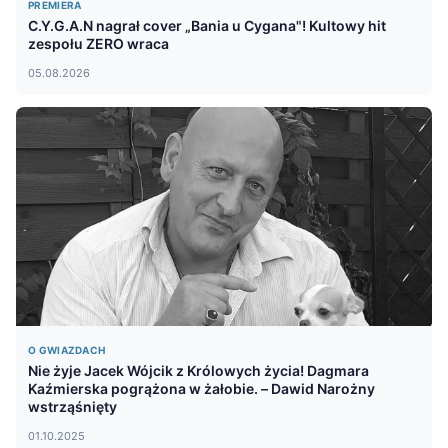
PREMIERA
C.Y.G.A.N nagrał cover „Bania u Cygana"! Kultowy hit
zespołu ZERO wraca
05.08.2026
O GWIAZDACH
Nie żyje Jacek Wójcik z Królowych życia! Dagmara
Kaźmierska pogrążona w żałobie. – Dawid Narożny
wstrząśnięty
01.10.2025