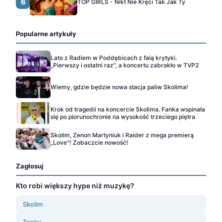
6
TOP GIRLS - Nikt Nie Kręci Tak Jak Ty
Popularne artykuły
Lato z Radiem w Poddębicach z falą krytyki.
„Pierwszy i ostatni raz", a koncertu zabrakło w TVP2
Wiemy, gdzie będzie nowa stacja paliw Skolima!
Krok od tragedii na koncercie Skolima. Fanka wspinała
się po piorunochronie na wysokość trzeciego piętra
Skolim, Zenon Martyniuk i Raider z mega premierą
„Love"! Zobaczcie nowość!
Zagłosuj
Kto robi większy hype niż muzykę?
Skolim
Topky