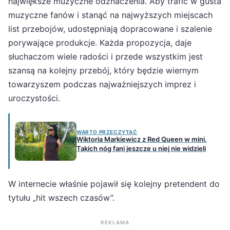
największe muzyczne odznaczenia. Aby trafić w gusta
muzyczne fanów i stanąć na najwyższych miejscach
list przebojów, udostępniają dopracowane i szalenie
porywające produkcje. Każda propozycja, daje
słuchaczom wiele radości i przede wszystkim jest
szansą na kolejny przebój, który będzie wiernym
towarzyszem podczas najważniejszych imprez i
uroczystości.
WARTO PRZECZYTAĆ
Wiktoria Markiewicz z Red Queen w mini.
Takich nóg fani jeszcze u niej nie widzieli
W internecie właśnie pojawił się kolejny pretendent do
tytułu „hit wszech czasów”.
REKLAMA