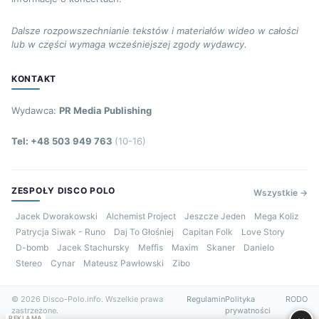
Dalsze rozpowszechnianie tekstów i materiałów wideo w całości
lub w części wymaga wcześniejszej zgody wydawcy.
KONTAKT
Wydawca:
PR Media Publishing
Tel: +48 503 949 763
(10-16)
ZESPOŁY DISCO POLO
Wszystkie →
Jacek Dworakowski
Alchemist Project
Jeszcze Jeden
Mega Koliz
Patrycja Siwak - Runo
Daj To Głośniej
Capitan Folk
Love Story
D-bomb
Jacek Stachursky
Meffis
Maxim
Skaner
Danielo
Stereo
Cynar
Mateusz Pawłowski
Zibo
© 2026 Disco-Polo.info. Wszelkie prawa
Regulamin
Polityka
RODO
zastrzeżone.
prywatności
REKLAMA