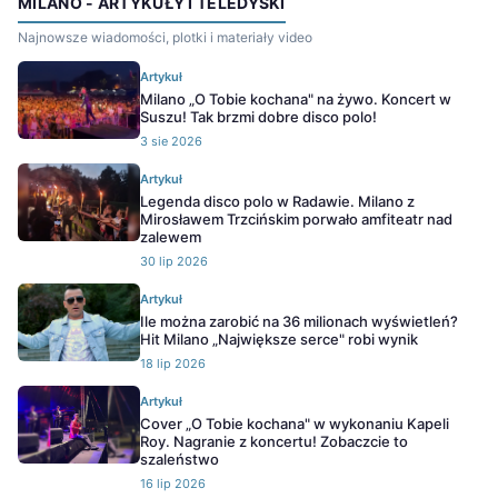
MILANO - ARTYKUŁY I TELEDYSKI
Najnowsze wiadomości, plotki i materiały video
Artykuł
Milano „O Tobie kochana" na żywo. Koncert w
Suszu! Tak brzmi dobre disco polo!
3 sie 2026
Artykuł
Legenda disco polo w Radawie. Milano z
Mirosławem Trzcińskim porwało amfiteatr nad
zalewem
30 lip 2026
Artykuł
Ile można zarobić na 36 milionach wyświetleń?
Hit Milano „Największe serce" robi wynik
18 lip 2026
Artykuł
Cover „O Tobie kochana" w wykonaniu Kapeli
Roy. Nagranie z koncertu! Zobaczcie to
szaleństwo
16 lip 2026