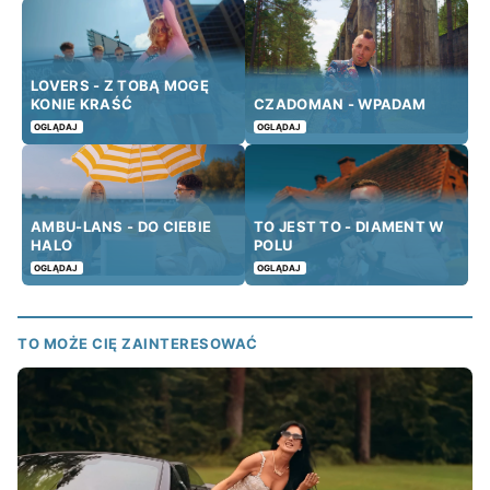
LOVERS - Z TOBĄ MOGĘ
KONIE KRAŚĆ
CZADOMAN - WPADAM
OGLĄDAJ
OGLĄDAJ
AMBU-LANS - DO CIEBIE
TO JEST TO - DIAMENT W
HALO
POLU
OGLĄDAJ
OGLĄDAJ
TO MOŻE CIĘ ZAINTERESOWAĆ