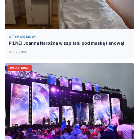
O TYM SIĘ MÓWI
PILNE! Joanna Narożna w szpitalu pod maską tlenową!
19.02.2026
POPULARNE