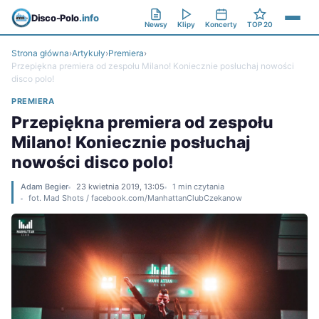
Disco-Polo
.info
Newsy
Klipy
Koncerty
TOP 20
Strona główna
›
Artykuły
›
Premiera
›
Przepiękna premiera od zespołu Milano! Koniecznie posłuchaj nowości
disco polo!
PREMIERA
Przepiękna premiera od zespołu
Milano! Koniecznie posłuchaj
nowości disco polo!
Adam Begier
23 kwietnia 2019, 13:05
1 min czytania
fot. Mad Shots / facebook.com/ManhattanClubCzekanow