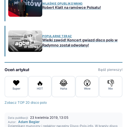
WŁAŚNIE OPUBLIKOWANO
Robert Klatt na ramówce Polsatu!
POPULARNE TERAZ
Wielki zawód! Koncert gwiazd disco polo w
Radymno został odwołany!
Oceń artykuł
Bądź pierwszy!
❤️
🔥
😂
😮
👎
Super
HOT
Haha
Wow
Nie
Zobacz TOP 20 disco polo
23 kwietnia 2019, 13:05
Data publikacji:
Adam Begier
Autor:
Dziennikarz muzyczny i redaktor naczelny Disco-Polo.info. W branży disco