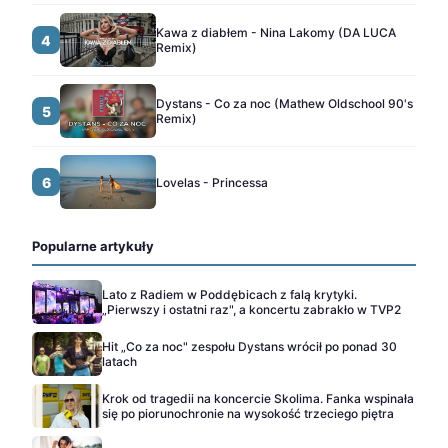
Kawa z diabłem - Nina Lakomy (DA LUCA
4
Remix)
Dystans - Co za noc (Mathew Oldschool 90's
5
Remix)
6
Lovelas - Princessa
Popularne artykuły
Lato z Radiem w Poddębicach z falą krytyki.
„Pierwszy i ostatni raz", a koncertu zabrakło w TVP2
Hit „Co za noc" zespołu Dystans wrócił po ponad 30
latach
Krok od tragedii na koncercie Skolima. Fanka wspinała
się po piorunochronie na wysokość trzeciego piętra