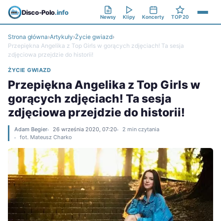
Disco-Polo
.info
Newsy
Klipy
Koncerty
TOP 20
Strona główna
›
Artykuły
›
Życie gwiazd
›
Przepiękna Angelika z Top Girls w gorących zdjęciach! Ta sesja
zdjęciowa przejdzie do historii!
ŻYCIE GWIAZD
Przepiękna Angelika z Top Girls w
gorących zdjęciach! Ta sesja
zdjęciowa przejdzie do historii!
Adam Begier
26 września 2020, 07:20
2 min czytania
fot. Mateusz Charko