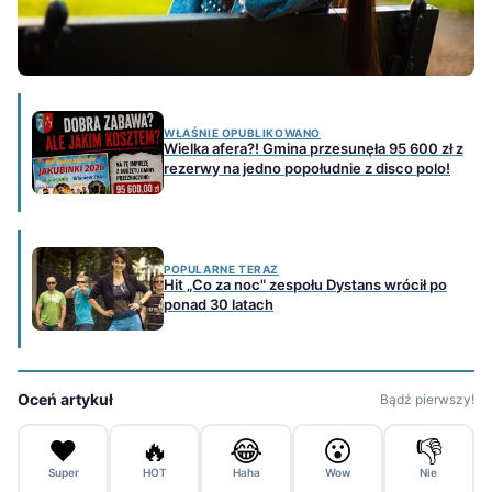
WŁAŚNIE OPUBLIKOWANO
Wielka afera?! Gmina przesunęła 95 600 zł z
rezerwy na jedno popołudnie z disco polo!
POPULARNE TERAZ
Hit „Co za noc" zespołu Dystans wrócił po
ponad 30 latach
Oceń artykuł
Bądź pierwszy!
❤️
🔥
😂
😮
👎
Super
HOT
Haha
Wow
Nie