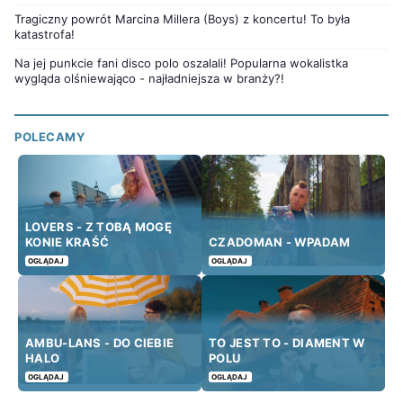
Tragiczny powrót Marcina Millera (Boys) z koncertu! To była
katastrofa!
Na jej punkcie fani disco polo oszalali! Popularna wokalistka
wygląda olśniewająco - najładniejsza w branży?!
POLECAMY
LOVERS - Z TOBĄ MOGĘ
KONIE KRAŚĆ
CZADOMAN - WPADAM
OGLĄDAJ
OGLĄDAJ
AMBU-LANS - DO CIEBIE
TO JEST TO - DIAMENT W
HALO
POLU
OGLĄDAJ
OGLĄDAJ