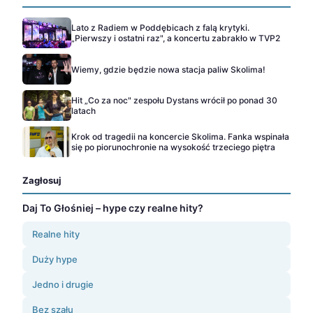
Lato z Radiem w Poddębicach z falą krytyki.
„Pierwszy i ostatni raz", a koncertu zabrakło w TVP2
Wiemy, gdzie będzie nowa stacja paliw Skolima!
Hit „Co za noc" zespołu Dystans wrócił po ponad 30
latach
Krok od tragedii na koncercie Skolima. Fanka wspinała
się po piorunochronie na wysokość trzeciego piętra
Zagłosuj
Daj To Głośniej – hype czy realne hity?
Realne hity
Duży hype
Jedno i drugie
Bez szału