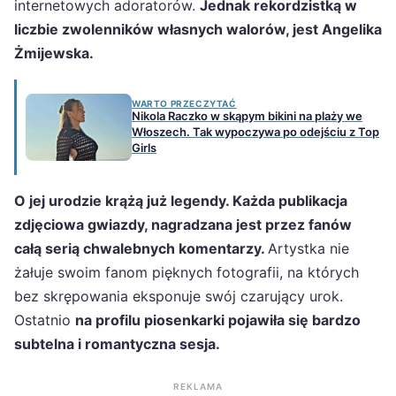
internetowych adoratorów.
Jednak rekordzistką w
liczbie zwolenników własnych walorów, jest Angelika
Żmijewska.
WARTO PRZECZYTAĆ
Nikola Raczko w skąpym bikini na plaży we
Włoszech. Tak wypoczywa po odejściu z Top
Girls
O jej urodzie krążą już legendy. Każda publikacja
zdjęciowa gwiazdy, nagradzana jest przez fanów
całą serią chwalebnych komentarzy.
Artystka nie
żałuje swoim fanom pięknych fotografii, na których
bez skrępowania eksponuje swój czarujący urok.
Ostatnio
na profilu piosenkarki pojawiła się bardzo
subtelna i romantyczna sesja.
REKLAMA