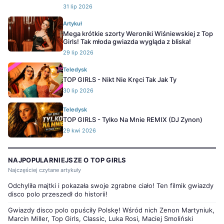
31 lip 2026
Artykuł
Mega krótkie szorty Weroniki Wiśniewskiej z Top
Girls! Tak młoda gwiazda wygląda z bliska!
29 lip 2026
Teledysk
TOP GIRLS - Nikt Nie Kręci Tak Jak Ty
30 lip 2026
Teledysk
TOP GIRLS - Tylko Na Mnie REMIX (DJ Zynon)
29 kwi 2026
NAJPOPULARNIEJSZE O TOP GIRLS
Najczęściej czytane artykuły
Odchyliła majtki i pokazała swoje zgrabne ciało! Ten filmik gwiazdy
disco polo przeszedł do historii!
Gwiazdy disco polo opuściły Polskę! Wśród nich Zenon Martyniuk,
Marcin Miller, Top Girls, Classic, Luka Rosi, Maciej Smoliński