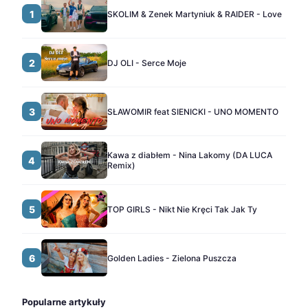
1
SKOLIM & Zenek Martyniuk & RAIDER - Love
2
DJ OLI - Serce Moje
3
SŁAWOMIR feat SIENICKI - UNO MOMENTO
Kawa z diabłem - Nina Lakomy (DA LUCA
4
Remix)
5
TOP GIRLS - Nikt Nie Kręci Tak Jak Ty
6
Golden Ladies - Zielona Puszcza
Popularne artykuły