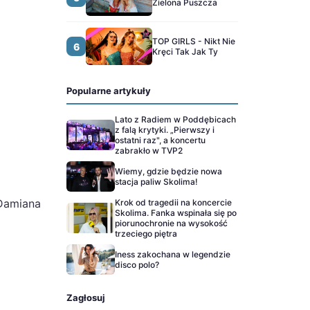
Zielona Puszcza
TOP GIRLS - Nikt Nie
6
Kręci Tak Jak Ty
Popularne artykuły
Lato z Radiem w Poddębicach
z falą krytyki. „Pierwszy i
ostatni raz", a koncertu
zabrakło w TVP2
Wiemy, gdzie będzie nowa
stacja paliw Skolima!
 Damiana
Krok od tragedii na koncercie
Skolima. Fanka wspinała się po
piorunochronie na wysokość
trzeciego piętra
Iness zakochana w legendzie
disco polo?
Zagłosuj