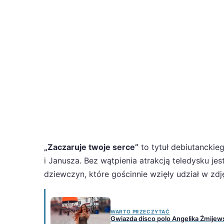
„Zaczaruje twoje serce”
to tytuł debiutanckie
i Janusza. Bez wątpienia atrakcją teledysku jes
dziewczyn, które gościnnie wzięły udział w zdjęc
WARTO PRZECZYTAĆ
Gwiazda disco polo Angelika Żmijews