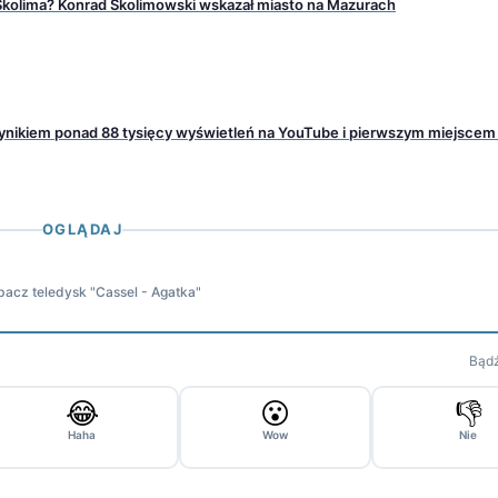
 Skolima? Konrad Skolimowski wskazał miasto na Mazurach
wynikiem ponad 88 tysięcy wyświetleń na YouTube i pierwszym miejsce
OGLĄDAJ
acz teledysk "Cassel - Agatka"
Bądź
😂
😮
👎
Haha
Wow
Nie