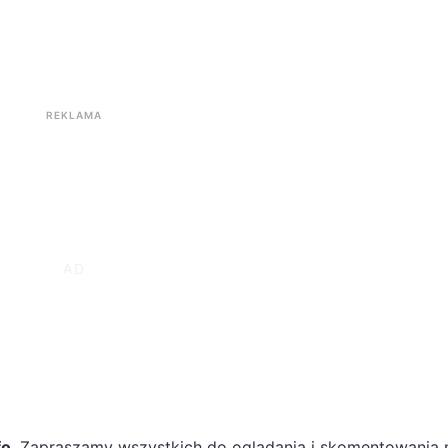
REKLAMA
fo
. Zapraszamy wszystkich do oglądania i skomentowania 