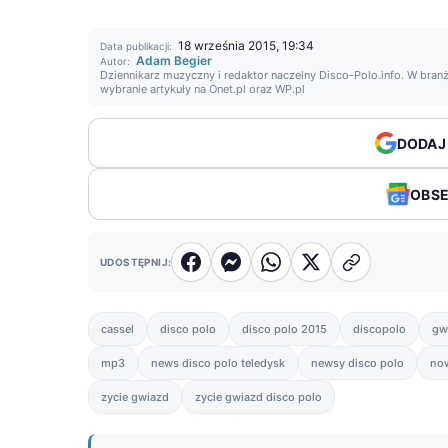
18 września 2015, 19:34
Data publikacji:
Adam Begier
Autor:
Dziennikarz muzyczny i redaktor naczelny Disco-Polo.info. W branż
wybranie artykuły na Onet.pl oraz WP.pl
DODAJ
OBS
UDOSTĘPNIJ:
cassel
disco polo
disco polo 2015
discopolo
gw
mp3
news disco polo teledysk
newsy disco polo
no
zycie gwiazd
zycie gwiazd disco polo