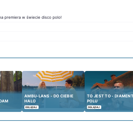
na premiera w świecie disco polo!
AMBU-LANS - DO CIEBIE
TO JEST TO - DIAMEN
ADAM
HALO
POLU
OGLĄDAJ
OGLĄDAJ