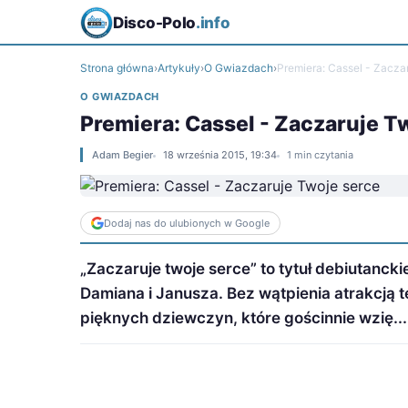
Disco-Polo
.info
Strona główna
›
Artykuły
›
O Gwiazdach
›
Premiera: Cassel - Zacza
O GWIAZDACH
Premiera: Cassel - Zaczaruje T
Adam Begier
18 września 2015, 19:34
1 min czytania
Dodaj nas do ulubionych w Google
„Zaczaruje twoje serce” to tytuł debiutanck
Damiana i Janusza. Bez wątpienia atrakcją te
pięknych dziewczyn, które gościnnie wzię...