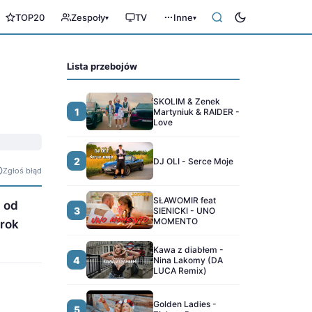
TOP20
Zespoły
TV
Inne
▾
▾
Lista przebojów
SKOLIM & Zenek
1
Martyniuk & RAIDER -
Love
2
DJ OLI - Serce Moje
Zgłoś błąd
SŁAWOMIR feat
a od
3
SIENICKI - UNO
MOMENTO
urok
Kawa z diabłem -
4
Nina Lakomy (DA
LUCA Remix)
Golden Ladies -
5