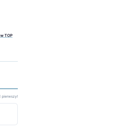
m w TOP
 pierwszy!