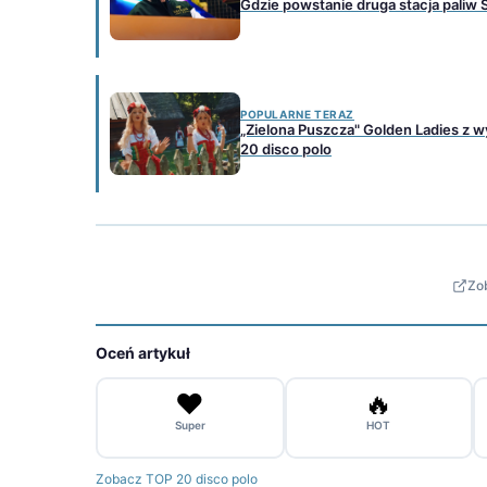
Gdzie powstanie druga stacja paliw
POPULARNE TERAZ
„Zielona Puszcza" Golden Ladies z 
20 disco polo
Zob
Oceń artykuł
❤️
🔥
Super
HOT
Zobacz TOP 20 disco polo