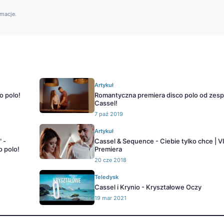
rmacje.
Artykuł
o polo!
Romantyczna premiera disco polo od zesp
Cassel!
7 paź 2019
Artykuł
" -
Cassel & Sequence - Ciebie tylko chce | V
o polo!
Premiera
20 cze 2018
Teledysk
Cassel i Krynio - Kryształowe Oczy
19 mar 2021