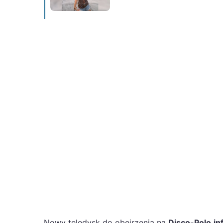
Nowy teledysk do obejrzenia na
Disco-Polo.in