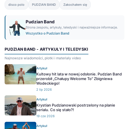
disco polo
PUDZIAN BAND
Zakochałem się
Pudzian Band
Strona zespołu, artykuły, teledyski i najważniejsze informacje.
Wszystko o Pudzian Band
PUDZIAN BAND - ARTYKUŁY I TELEDYSKI
Najnowsze wiadomości, plotki i materiały video
Artykuł
Kultowy hit lata w nowej odsłonie. Pudzian Band
przerobił „Chałupy Welcome To" Zbigniewa
Wodeckiego!
2 lip 2026
Artykuł
Krystian Pudzianowski postrzelony na planie
serialu. Co się stało?!
19 cze 2026
Artykuł