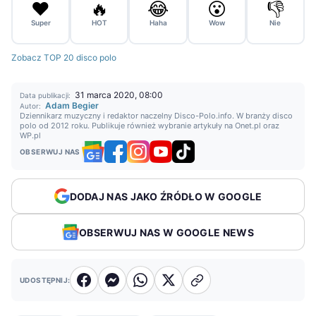
❤️
🔥
😂
😮
👎
Super
HOT
Haha
Wow
Nie
Zobacz TOP 20 disco polo
31 marca 2020, 08:00
Data publikacji:
Adam Begier
Autor:
Dziennikarz muzyczny i redaktor naczelny Disco-Polo.info. W branży disco
polo od 2012 roku. Publikuje również wybranie artykuły na Onet.pl oraz
WP.pl
OBSERWUJ NAS
DODAJ NAS JAKO ŹRÓDŁO W GOOGLE
OBSERWUJ NAS W GOOGLE NEWS
UDOSTĘPNIJ: