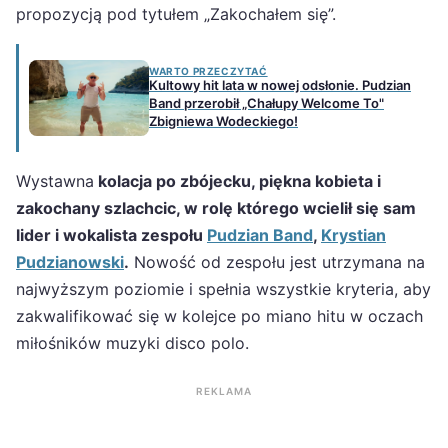
propozycją pod tytułem „Zakochałem się”.
WARTO PRZECZYTAĆ
Kultowy hit lata w nowej odsłonie. Pudzian
Band przerobił „Chałupy Welcome To"
Zbigniewa Wodeckiego!
Wystawna
kolacja po zbójecku, piękna kobieta i
zakochany szlachcic, w rolę którego wcielił się sam
lider i wokalista zespołu
Pudzian Band
,
Krystian
Pudzianowski
.
Nowość od zespołu jest utrzymana na
najwyższym poziomie i spełnia wszystkie kryteria, aby
zakwalifikować się w kolejce po miano hitu w oczach
miłośników muzyki disco polo.
REKLAMA