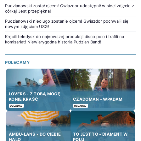
Pudzianowski został ojcem! Gwiazdor udostępnił w sieci zdjęcie z
córką! Jest przepiękna!
Pudzianowski niedługo zostanie ojcem! Gwiazdor pochwalił się
nowym zdjęciem USG!
Kręcili teledysk do najnowszej produkcji disco polo i trafili na
komisariat! Niewiarygodna historia Pudzian Band!
POLECAMY
LOVERS - Z TOBĄ MOGĘ
KONIE KRAŚĆ
CZADOMAN - WPADAM
OGLĄDAJ
OGLĄDAJ
AMBU-LANS - DO CIEBIE
TO JEST TO - DIAMENT W
HALO
POLU