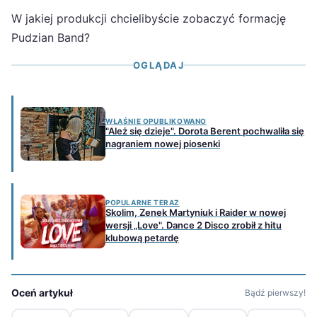
W jakiej produkcji chcielibyście zobaczyć formację
Pudzian Band?
OGLĄDAJ
WŁAŚNIE OPUBLIKOWANO
"Ależ się dzieje". Dorota Berent pochwaliła się
nagraniem nowej piosenki
POPULARNE TERAZ
Skolim, Zenek Martyniuk i Raider w nowej
wersji „Love". Dance 2 Disco zrobił z hitu
klubową petardę
Oceń artykuł
Bądź pierwszy!