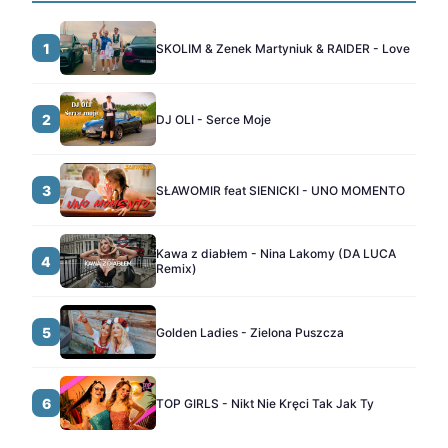
1
SKOLIM & Zenek Martyniuk & RAIDER - Love
2
DJ OLI - Serce Moje
3
SŁAWOMIR feat SIENICKI - UNO MOMENTO
Kawa z diabłem - Nina Lakomy (DA LUCA
4
Remix)
5
Golden Ladies - Zielona Puszcza
6
TOP GIRLS - Nikt Nie Kręci Tak Jak Ty