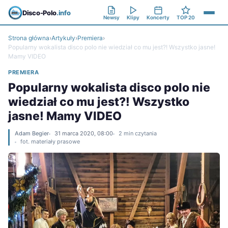
Disco-Polo
.info
Newsy
Klipy
Koncerty
TOP 20
Strona główna
›
Artykuły
›
Premiera
›
Popularny wokalista disco polo nie wiedział co mu jest?! Wszystko jasne!
Mamy VIDEO
PREMIERA
Popularny wokalista disco polo nie
wiedział co mu jest?! Wszystko
jasne! Mamy VIDEO
Adam Begier
31 marca 2020, 08:00
2 min czytania
fot. materiały prasowe