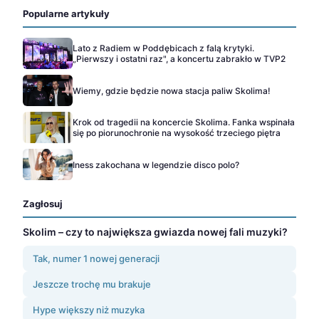
Popularne artykuły
Lato z Radiem w Poddębicach z falą krytyki.
„Pierwszy i ostatni raz", a koncertu zabrakło w TVP2
Wiemy, gdzie będzie nowa stacja paliw Skolima!
Krok od tragedii na koncercie Skolima. Fanka wspinała
się po piorunochronie na wysokość trzeciego piętra
Iness zakochana w legendzie disco polo?
Zagłosuj
Skolim – czy to największa gwiazda nowej fali muzyki?
Tak, numer 1 nowej generacji
Jeszcze trochę mu brakuje
Hype większy niż muzyka