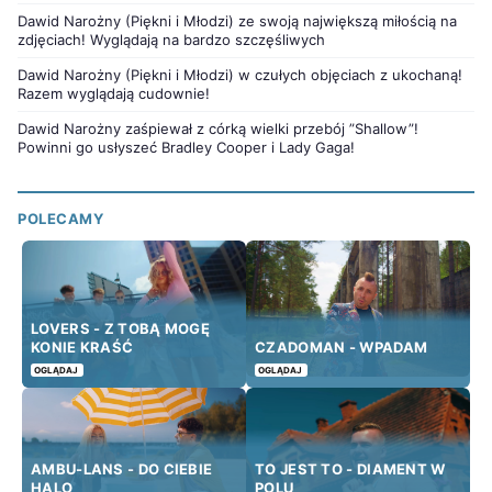
Dawid Narożny (Piękni i Młodzi) ze swoją największą miłością na
zdjęciach! Wyglądają na bardzo szczęśliwych
Dawid Narożny (Piękni i Młodzi) w czułych objęciach z ukochaną!
Razem wyglądają cudownie!
Dawid Narożny zaśpiewał z córką wielki przebój ”Shallow”!
Powinni go usłyszeć Bradley Cooper i Lady Gaga!
POLECAMY
LOVERS - Z TOBĄ MOGĘ
KONIE KRAŚĆ
CZADOMAN - WPADAM
OGLĄDAJ
OGLĄDAJ
AMBU-LANS - DO CIEBIE
TO JEST TO - DIAMENT W
HALO
POLU