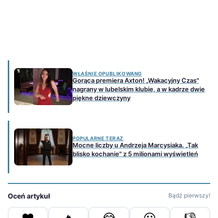
WŁAŚNIE OPUBLIKOWANO
Gorąca premiera Axton! „Wakacyjny Czas"
nagrany w lubelskim klubie, a w kadrze dwie
piękne dziewczyny
POPULARNE TERAZ
Mocne liczby u Andrzeja Marcysiaka. „Tak
blisko kochanie" z 5 milionami wyświetleń
Oceń artykuł
Bądź pierwszy!