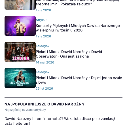
srebrnej mini! Pokazała za dużo?
1 sie 2026
Artykuł
Koncerty Pięknych i Młodych Dawida Narożnego
w sierpniu i wrześniu 2026
1 sie 2026
Teledysk
Piękni i Młodzi Dawid Narożny x Dawid
Obserwator - Ona jest szalona
14 maj 2026
Teledysk
Piękni i Młodzi Dawid Narożny - Daj mi jedno czułe
słowo
26 lut 2026
NAJPOPULARNIEJSZE O DAWID NAROŻNY
Najczęściej czytane artykuły
Dawid Narożny hitem internetu?! Wokalista disco polo zamknął
usta hejterom!