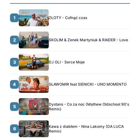
1
ZŁOTY - Cofnąć czas
2
SKOLIM & Zenek Martyniuk & RAIDER - Love
3
DJ OLI - Serce Moje
4
SŁAWOMIR feat SIENICKI - UNO MOMENTO
Dystans - Co za noc (Mathew Oldschool 90's
5
Remix)
Kawa z diabłem - Nina Lakomy (DA LUCA
6
Remix)