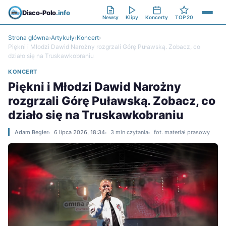
Disco-Polo
.info
Newsy
Klipy
Koncerty
TOP 20
Strona główna
›
Artykuły
›
Koncert
›
Piękni i Młodzi Dawid Narożny rozgrzali Górę Puławską. Zobacz, co
działo się na Truskawkobraniu
KONCERT
Piękni i Młodzi Dawid Narożny
rozgrzali Górę Puławską. Zobacz, co
działo się na Truskawkobraniu
Adam Begier
6 lipca 2026, 18:34
3 min czytania
fot. materiał prasowy