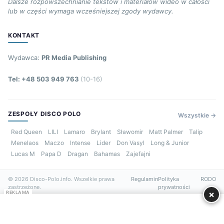
Dalsze rozpowszechnianie tekstów i materiałów wideo w całości
lub w części wymaga wcześniejszej zgody wydawcy.
KONTAKT
Wydawca:
PR Media Publishing
Tel: +48 503 949 763
(10-16)
ZESPOŁY DISCO POLO
Wszystkie →
Red Queen
LILI
Lamaro
Brylant
Sławomir
Matt Palmer
Talip
Menelaos
Maczo
Intense
Lider
Don Vasyl
Long & Junior
Lucas M
Papa D
Dragan
Bahamas
Zajefajni
© 2026 Disco-Polo.info. Wszelkie prawa
Regulamin
Polityka
RODO
zastrzeżone.
prywatności
×
REKLAMA