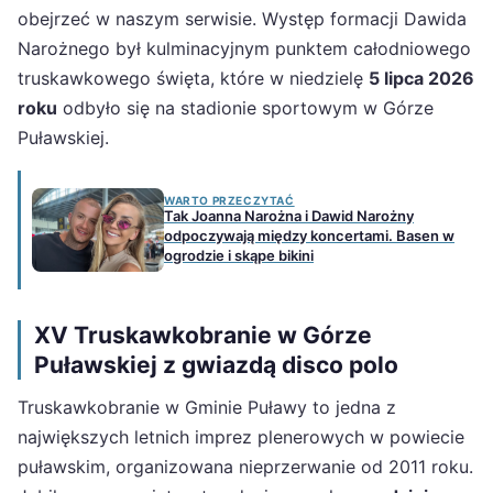
obejrzeć w naszym serwisie. Występ formacji Dawida
Narożnego był kulminacyjnym punktem całodniowego
truskawkowego święta, które w niedzielę
5 lipca 2026
roku
odbyło się na stadionie sportowym w Górze
Puławskiej.
WARTO PRZECZYTAĆ
Tak Joanna Narożna i Dawid Narożny
odpoczywają między koncertami. Basen w
ogrodzie i skąpe bikini
XV Truskawkobranie w Górze
Puławskiej z gwiazdą disco polo
Truskawkobranie w Gminie Puławy to jedna z
największych letnich imprez plenerowych w powiecie
puławskim, organizowana nieprzerwanie od 2011 roku.