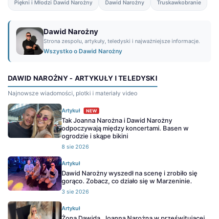
Piękni i Młodzi Dawid Narożny
Dawid Narożny
Truskawkobranie
Dawid Narożny
Strona zespołu, artykuły, teledyski i najważniejsze informacje.
Wszystko o Dawid Narożny
DAWID NAROŻNY - ARTYKUŁY I TELEDYSKI
Najnowsze wiadomości, plotki i materiały video
Artykuł
NEW
Tak Joanna Narożna i Dawid Narożny
odpoczywają między koncertami. Basen w
ogrodzie i skąpe bikini
8 sie 2026
Artykuł
Dawid Narożny wyszedł na scenę i zrobiło się
gorąco. Zobacz, co działo się w Marzeninie.
3 sie 2026
Artykuł
Żona Dawida, Joanna Narożna w prześwitującej