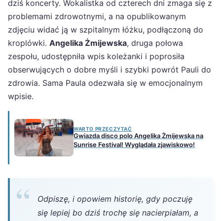
dziś koncerty. Wokalistka od czterech dni zmaga się z
problemami zdrowotnymi, a na opublikowanym
zdjęciu widać ją w szpitalnym łóżku, podłączoną do
kroplówki.
Angelika Żmijewska
, druga połowa
zespołu, udostępniła wpis koleżanki i poprosiła
obserwujących o dobre myśli i szybki powrót Pauli do
zdrowia. Sama Paula odezwała się w emocjonalnym
wpisie.
WARTO PRZECZYTAĆ
Gwiazda disco polo Angelika Żmijewska na
Sunrise Festival! Wyglądała zjawiskowo!
Odpiszę, i opowiem historię, gdy poczuję
się lepiej bo dziś trochę się nacierpiałam, a