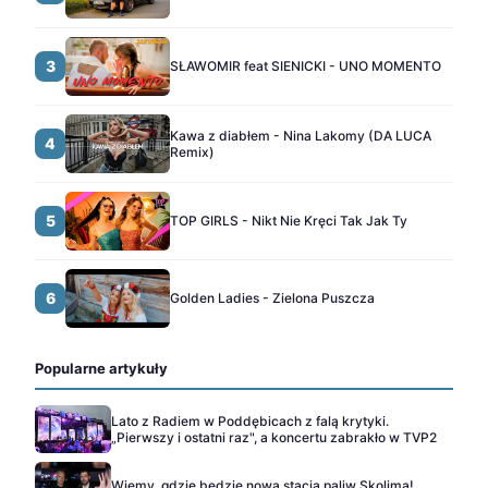
3
SŁAWOMIR feat SIENICKI - UNO MOMENTO
Kawa z diabłem - Nina Lakomy (DA LUCA
4
Remix)
5
TOP GIRLS - Nikt Nie Kręci Tak Jak Ty
6
Golden Ladies - Zielona Puszcza
Popularne artykuły
Lato z Radiem w Poddębicach z falą krytyki.
„Pierwszy i ostatni raz", a koncertu zabrakło w TVP2
Wiemy, gdzie będzie nowa stacja paliw Skolima!