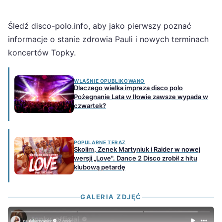
Śledź disco-polo.info, aby jako pierwszy poznać
informacje o stanie zdrowia Pauli i nowych terminach
koncertów Topky.
WŁAŚNIE OPUBLIKOWANO
Dlaczego wielka impreza disco polo
Pożegnanie Lata w Iłowie zawsze wypada w
czwartek?
POPULARNE TERAZ
Skolim, Zenek Martyniuk i Raider w nowej
wersji „Love". Dance 2 Disco zrobił z hitu
klubową petardę
GALERIA ZDJĘĆ