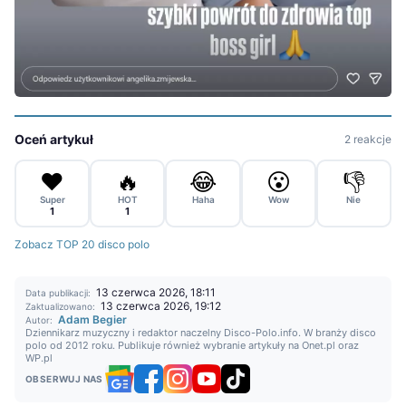
Oceń artykuł
2 reakcje
❤️
🔥
😂
😮
👎
Super
HOT
Haha
Wow
Nie
1
1
Zobacz TOP 20 disco polo
13 czerwca 2026, 18:11
Data publikacji:
13 czerwca 2026, 19:12
Zaktualizowano:
Adam Begier
Autor:
Dziennikarz muzyczny i redaktor naczelny Disco-Polo.info. W branży disco
polo od 2012 roku. Publikuje również wybranie artykuły na Onet.pl oraz
WP.pl
OBSERWUJ NAS