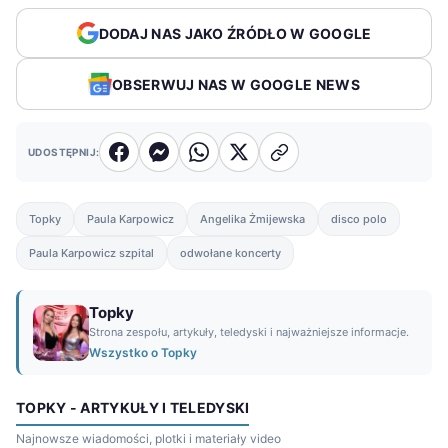
DODAJ NAS JAKO ŹRÓDŁO W GOOGLE
OBSERWUJ NAS W GOOGLE NEWS
UDOSTĘPNIJ:
Topky
Paula Karpowicz
Angelika Żmijewska
disco polo
Paula Karpowicz szpital
odwołane koncerty
Topky
Strona zespołu, artykuły, teledyski i najważniejsze informacje.
Wszystko o Topky
TOPKY - ARTYKUŁY I TELEDYSKI
Najnowsze wiadomości, plotki i materiały video