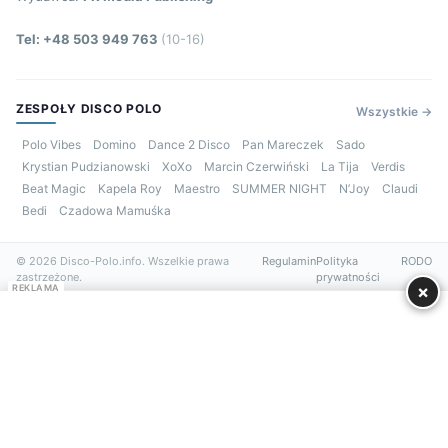
Tel: +48 503 949 763
(10-16)
ZESPOŁY DISCO POLO
Wszystkie →
Polo Vibes
Domino
Dance 2 Disco
Pan Mareczek
Sado
Krystian Pudzianowski
XoXo
Marcin Czerwiński
La Tija
Verdis
Beat Magic
Kapela Roy
Maestro
SUMMER NIGHT
N’Joy
Claudi
Bedi
Czadowa Mamuśka
© 2026 Disco-Polo.info. Wszelkie prawa
Regulamin
Polityka
RODO
zastrzeżone.
prywatności
×
REKLAMA