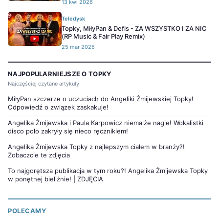
13 kwi 2026
Teledysk
Topky, MiłyPan & Defis - ZA WSZYSTKO I ZA NIC
(RP Music & Fair Play Remix)
25 mar 2026
NAJPOPULARNIEJSZE O TOPKY
Najczęściej czytane artykuły
MiłyPan szczerze o uczuciach do Angeliki Żmijewskiej Topky!
Odpowiedź o związek zaskakuje!
Angelika Żmijewska i Paula Karpowicz niemalże nagie! Wokalistki
disco polo zakryły się nieco ręcznikiem!
Angelika Żmijewska Topky z najlepszym ciałem w branży?!
Zobaczcie te zdjęcia
To najgorętsza publikacja w tym roku?! Angelika Żmijewska Topky
w ponętnej bieliźnie! | ZDJĘCIA
POLECAMY