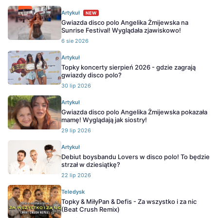
Artykuł
NEW
Gwiazda disco polo Angelika Żmijewska na
Sunrise Festival! Wyglądała zjawiskowo!
6 sie 2026
Artykuł
Topky koncerty sierpień 2026 - gdzie zagrają
gwiazdy disco polo?
30 lip 2026
Artykuł
Gwiazda disco polo Angelika Żmijewska pokazała
mamę! Wyglądają jak siostry!
29 lip 2026
Artykuł
Debiut boysbandu Lovers w disco polo! To będzie
strzał w dziesiątkę?
22 lip 2026
Teledysk
Topky & MiłyPan & Defis - Za wszystko i za nic
(Beat Crush Remix)