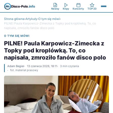
Disco-Polo
.info
Newsy
Klipy
Koncerty
TOP 20
Strona główna
›
Artykuły
›
O tym się mówi
›
PILNE! Paula Karpowicz-Zimecka z Topky pod kroplówką. To, co
napisała, zmroziło fanów disco polo
O TYM SIĘ MÓWI
PILNE! Paula Karpowicz-Zimecka z
Topky pod kroplówką. To, co
napisała, zmroziło fanów disco polo
Adam Begier
13 czerwca 2026, 18:11
3 min czytania
fot. materiał prasowy