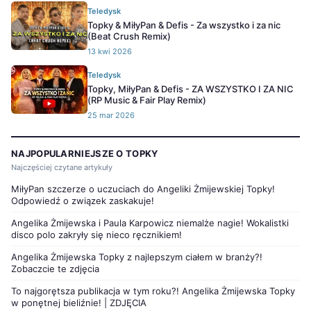
Teledysk
Topky & MiłyPan & Defis - Za wszystko i za nic
(Beat Crush Remix)
13 kwi 2026
Teledysk
Topky, MiłyPan & Defis - ZA WSZYSTKO I ZA NIC
(RP Music & Fair Play Remix)
25 mar 2026
NAJPOPULARNIEJSZE O TOPKY
Najczęściej czytane artykuły
MiłyPan szczerze o uczuciach do Angeliki Żmijewskiej Topky!
Odpowiedź o związek zaskakuje!
Angelika Żmijewska i Paula Karpowicz niemalże nagie! Wokalistki
disco polo zakryły się nieco ręcznikiem!
Angelika Żmijewska Topky z najlepszym ciałem w branży?!
Zobaczcie te zdjęcia
To najgorętsza publikacja w tym roku?! Angelika Żmijewska Topky
w ponętnej bieliźnie! | ZDJĘCIA