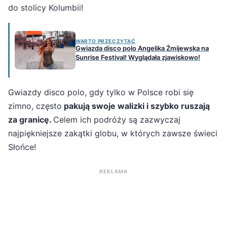
do stolicy Kolumbii!
WARTO PRZECZYTAĆ
Gwiazda disco polo Angelika Żmijewska na
Sunrise Festival! Wyglądała zjawiskowo!
Gwiazdy disco polo, gdy tylko w Polsce robi się
zimno, często
pakują swoje walizki i szybko ruszają
za granicę.
Celem ich podróży są zazwyczaj
najpiękniejsze zakątki globu, w których zawsze świeci
Słońce!
REKLAMA