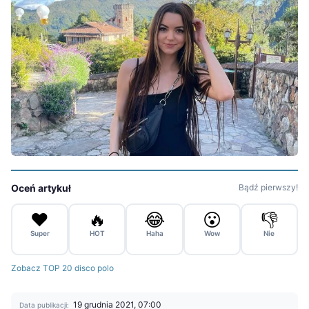
Oceń artykuł
Bądź pierwszy!
❤️
🔥
😂
😮
👎
Super
HOT
Haha
Wow
Nie
Zobacz TOP 20 disco polo
19 grudnia 2021, 07:00
Data publikacji: