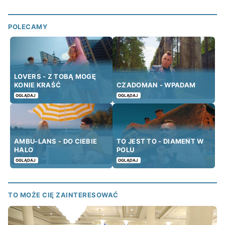
POLECAMY
LOVERS - Z TOBĄ MOGĘ
KONIE KRAŚĆ
CZADOMAN - WPADAM
OGLĄDAJ
OGLĄDAJ
AMBU-LANS - DO CIEBIE
TO JEST TO - DIAMENT W
HALO
POLU
OGLĄDAJ
OGLĄDAJ
TO MOŻE CIĘ ZAINTERESOWAĆ