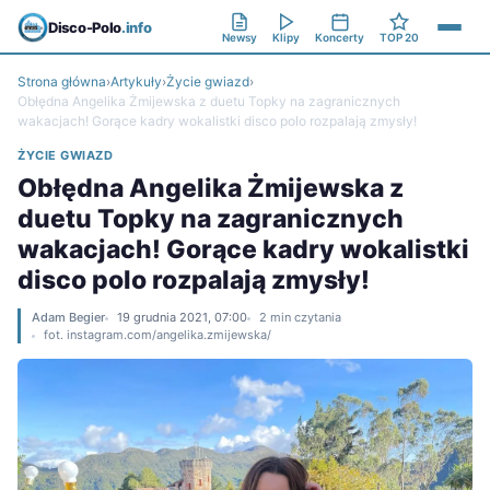
Disco-Polo
.info
Newsy
Klipy
Koncerty
TOP 20
Strona główna
›
Artykuły
›
Życie gwiazd
›
Obłędna Angelika Żmijewska z duetu Topky na zagranicznych
wakacjach! Gorące kadry wokalistki disco polo rozpalają zmysły!
ŻYCIE GWIAZD
Obłędna Angelika Żmijewska z
duetu Topky na zagranicznych
wakacjach! Gorące kadry wokalistki
disco polo rozpalają zmysły!
Adam Begier
19 grudnia 2021, 07:00
2 min czytania
fot. instagram.com/angelika.zmijewska/