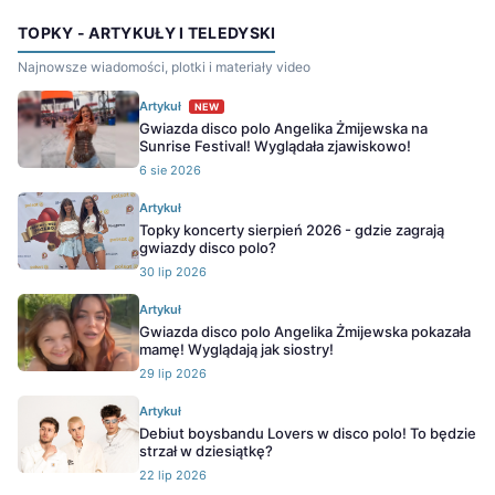
TOPKY - ARTYKUŁY I TELEDYSKI
Najnowsze wiadomości, plotki i materiały video
Artykuł
NEW
Gwiazda disco polo Angelika Żmijewska na
Sunrise Festival! Wyglądała zjawiskowo!
6 sie 2026
Artykuł
Topky koncerty sierpień 2026 - gdzie zagrają
gwiazdy disco polo?
30 lip 2026
Artykuł
Gwiazda disco polo Angelika Żmijewska pokazała
mamę! Wyglądają jak siostry!
29 lip 2026
Artykuł
Debiut boysbandu Lovers w disco polo! To będzie
strzał w dziesiątkę?
22 lip 2026