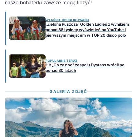
nasze bohaterki zawsze mogą liczyć!
WŁAŚNIE OPUBLIKOWANO
„Zielona Puszcza" Golden Ladies z wynikiem
ponad 88 tysięcy wyświetleń na YouTube i
pierwszym miejscem w TOP 20 disco polo
POPULARNE TERAZ
Hit „Co za noc" zespołu Dystans wrócił po
ponad 30 latach
GALERIA ZDJĘĆ