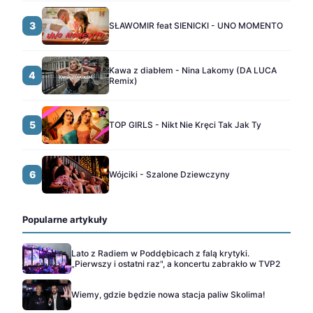
3
SŁAWOMIR feat SIENICKI - UNO MOMENTO
Kawa z diabłem - Nina Lakomy (DA LUCA
4
Remix)
5
TOP GIRLS - Nikt Nie Kręci Tak Jak Ty
6
Wójciki - Szalone Dziewczyny
Popularne artykuły
Lato z Radiem w Poddębicach z falą krytyki.
„Pierwszy i ostatni raz", a koncertu zabrakło w TVP2
Wiemy, gdzie będzie nowa stacja paliw Skolima!