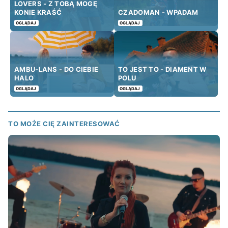
LOVERS - Z TOBĄ MOGĘ
KONIE KRAŚĆ
CZADOMAN - WPADAM
OGLĄDAJ
OGLĄDAJ
AMBU-LANS - DO CIEBIE
TO JEST TO - DIAMENT W
HALO
POLU
OGLĄDAJ
OGLĄDAJ
TO MOŻE CIĘ ZAINTERESOWAĆ