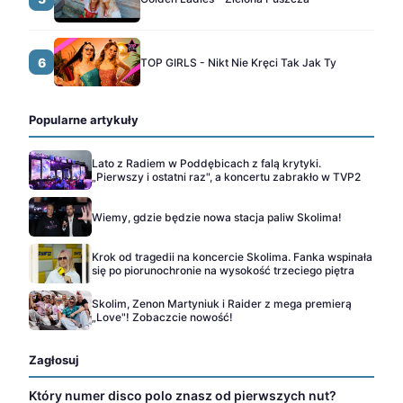
6
TOP GIRLS - Nikt Nie Kręci Tak Jak Ty
Popularne artykuły
Lato z Radiem w Poddębicach z falą krytyki.
„Pierwszy i ostatni raz", a koncertu zabrakło w TVP2
Wiemy, gdzie będzie nowa stacja paliw Skolima!
Krok od tragedii na koncercie Skolima. Fanka wspinała
się po piorunochronie na wysokość trzeciego piętra
Skolim, Zenon Martyniuk i Raider z mega premierą
„Love"! Zobaczcie nowość!
Zagłosuj
Który numer disco polo znasz od pierwszych nut?