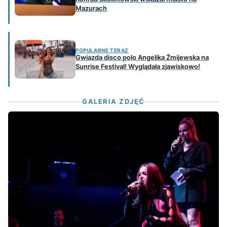
Mazurach
POPULARNE TERAZ
Gwiazda disco polo Angelika Żmijewska na
Sunrise Festival! Wyglądała zjawiskowo!
GALERIA ZDJĘĆ