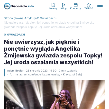
Disco-Polo
.info
Newsy
Klipy
Koncerty
TOP 20
Strona główna
›
Artykuły
›
O Gwiazdach
›
Nie uwierzysz, jak pięknie i ponętnie wygląda Angelika Żmijewska
gwiazda zespołu Topky! Jej uroda oszałamia wszystkich!
O GWIAZDACH
Nie uwierzysz, jak pięknie i
ponętnie wygląda Angelika
Żmijewska gwiazda zespołu Topky!
Jej uroda oszałamia wszystkich!
Adam Begier
26 sierpnia 2023, 19:30
2 min czytania
fot. instagram.com/angelika.zmijewska/ - Krzysztof Sałaj