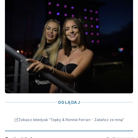
OGLĄDAJ
Zobacz teledysk "Topky & Ronnie Ferrari - Zatańcz ze mną"