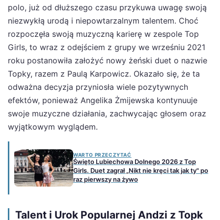
polo, już od dłuższego czasu przykuwa uwagę swoją
niezwykłą urodą i niepowtarzalnym talentem. Choć
rozpoczęła swoją muzyczną karierę w zespole Top
Girls, to wraz z odejściem z grupy we wrześniu 2021
roku postanowiła założyć nowy żeński duet o nazwie
Topky, razem z Paulą Karpowicz. Okazało się, że ta
odważna decyzja przyniosła wiele pozytywnych
efektów, ponieważ Angelika Żmijewska kontynuuje
swoje muzyczne działania, zachwycając głosem oraz
wyjątkowym wyglądem.
WARTO PRZECZYTAĆ
Święto Lubiechowa Dolnego 2026 z Top
Girls. Duet zagrał „Nikt nie kręci tak jak ty" po
raz pierwszy na żywo
Talent i Urok Popularnej Andzi z Topk