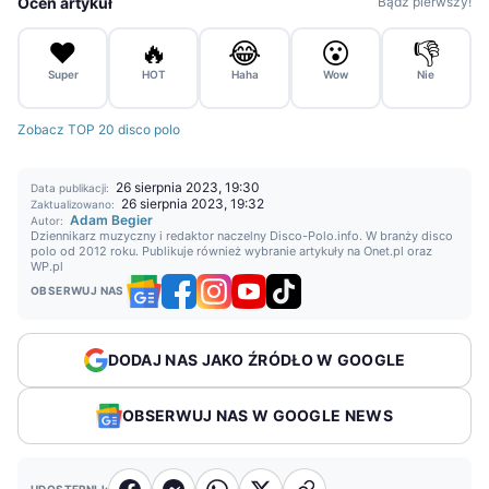
Oceń artykuł
Bądź pierwszy!
❤️
🔥
😂
😮
👎
Super
HOT
Haha
Wow
Nie
Zobacz TOP 20 disco polo
26 sierpnia 2023, 19:30
Data publikacji:
26 sierpnia 2023, 19:32
Zaktualizowano:
Adam Begier
Autor:
Dziennikarz muzyczny i redaktor naczelny Disco-Polo.info. W branży disco
polo od 2012 roku. Publikuje również wybranie artykuły na Onet.pl oraz
WP.pl
OBSERWUJ NAS
DODAJ NAS JAKO ŹRÓDŁO W GOOGLE
OBSERWUJ NAS W GOOGLE NEWS