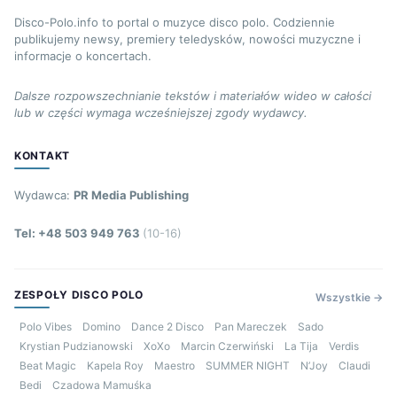
Disco-Polo.info to portal o muzyce disco polo. Codziennie
publikujemy newsy, premiery teledysków, nowości muzyczne i
informacje o koncertach.
Dalsze rozpowszechnianie tekstów i materiałów wideo w całości
lub w części wymaga wcześniejszej zgody wydawcy.
KONTAKT
Wydawca:
PR Media Publishing
Tel: +48 503 949 763
(10-16)
ZESPOŁY DISCO POLO
Wszystkie →
Polo Vibes
Domino
Dance 2 Disco
Pan Mareczek
Sado
Krystian Pudzianowski
XoXo
Marcin Czerwiński
La Tija
Verdis
Beat Magic
Kapela Roy
Maestro
SUMMER NIGHT
N’Joy
Claudi
Bedi
Czadowa Mamuśka