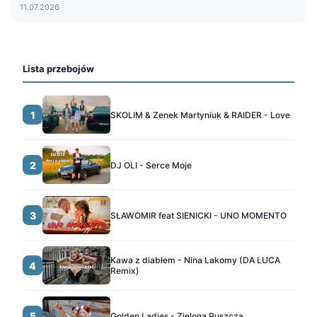
11.07.2026
Lista przebojów
1
SKOLIM & Zenek Martyniuk & RAIDER - Love
2
DJ OLI - Serce Moje
3
SŁAWOMIR feat SIENICKI - UNO MOMENTO
Kawa z diabłem - Nina Lakomy (DA LUCA
4
Remix)
5
Golden Ladies - Zielona Puszcza