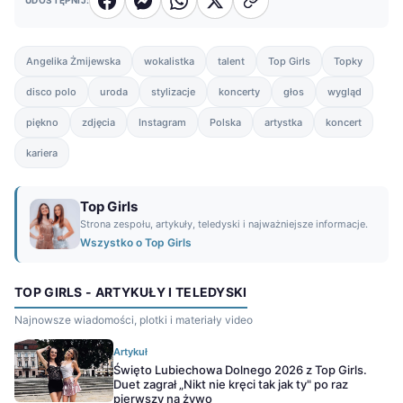
UDOSTĘPNIJ:
Angelika Żmijewska
wokalistka
talent
Top Girls
Topky
disco polo
uroda
stylizacje
koncerty
głos
wygląd
piękno
zdjęcia
Instagram
Polska
artystka
koncert
kariera
Top Girls
Strona zespołu, artykuły, teledyski i najważniejsze informacje.
Wszystko o Top Girls
TOP GIRLS - ARTYKUŁY I TELEDYSKI
Najnowsze wiadomości, plotki i materiały video
Artykuł
Święto Lubiechowa Dolnego 2026 z Top Girls.
Duet zagrał „Nikt nie kręci tak jak ty" po raz
pierwszy na żywo