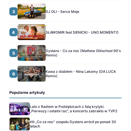
3
DJ OLI - Serce Moje
4
SŁAWOMIR feat SIENICKI - UNO MOMENTO
Dystans - Co za noc (Mathew Oldschool 90's
5
Remix)
Kawa z diabłem - Nina Lakomy (DA LUCA
6
Remix)
Popularne artykuły
Lato z Radiem w Poddębicach z falą krytyki.
„Pierwszy i ostatni raz", a koncertu zabrakło w TVP2
Hit „Co za noc" zespołu Dystans wrócił po ponad 30
latach