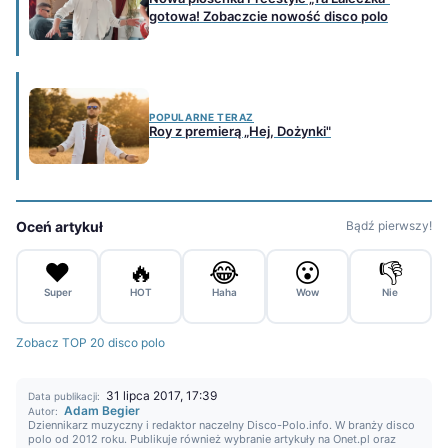
gotowa! Zobaczcie nowość disco polo
POPULARNE TERAZ
Roy z premierą „Hej, Dożynki"
Oceń artykuł
Bądź pierwszy!
❤️
🔥
😂
😮
👎
Super
HOT
Haha
Wow
Nie
Zobacz TOP 20 disco polo
31 lipca 2017, 17:39
Data publikacji:
Adam Begier
Autor:
Dziennikarz muzyczny i redaktor naczelny Disco-Polo.info. W branży disco
polo od 2012 roku. Publikuje również wybranie artykuły na Onet.pl oraz