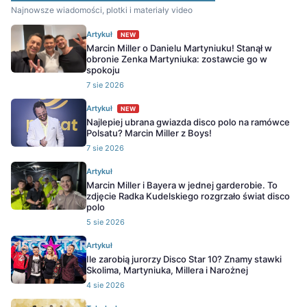
Najnowsze wiadomości, plotki i materiały video
Artykuł
NEW
Marcin Miller o Danielu Martyniuku! Stanął w
obronie Zenka Martyniuka: zostawcie go w
spokoju
7 sie 2026
Artykuł
NEW
Najlepiej ubrana gwiazda disco polo na ramówce
Polsatu? Marcin Miller z Boys!
7 sie 2026
Artykuł
Marcin Miller i Bayera w jednej garderobie. To
zdjęcie Radka Kudelskiego rozgrzało świat disco
polo
5 sie 2026
Artykuł
Ile zarobią jurorzy Disco Star 10? Znamy stawki
Skolima, Martyniuka, Millera i Narożnej
4 sie 2026