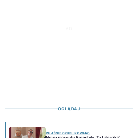
OGLĄDAJ
WŁAŚNIE OPUBLIKOWANO
Nowa piosenka Freestyle „Ta Laleczka"