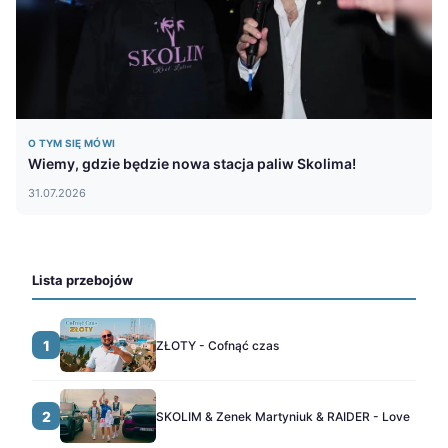
O TYM SIĘ MÓWI
Wiemy, gdzie będzie nowa stacja paliw Skolima!
31.07.2026
Lista przebojów
1
ZŁOTY - Cofnąć czas
2
SKOLIM & Zenek Martyniuk & RAIDER - Love