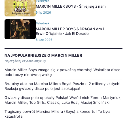
Teledysk
MARCIN MILLER BOYS - Śmiej się z nami
9 lip 2026
Teledysk
MARCIN MILLER BOYS & DRAGAN drn i
ErwinOficjalnie - Jak El Dorado
8 cze 2026
NAJPOPULARNIEJSZE O MARCIN MILLER
Najczęściej czytane artykuły
Marcin Miller Boys zmaga się z poważną chorobą! Wokalista disco
polo toczy nierówną walkę
Brutalny atak na Marcina Millera Boys! Poszło o 2 miliardy złotych!
Reakcja gwiazdy disco polo jest szokująca!
Gwiazdy disco polo opuściły Polskę! Wśród nich Zenon Martyniuk,
Marcin Miller, Top Girls, Classic, Luka Rosi, Maciej Smoliński
Tragiczny powrót Marcina Millera (Boys) z koncertu! To była
katastrofa!