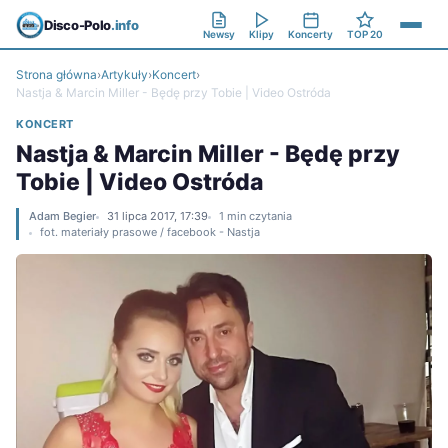
Disco-Polo
.info
Newsy
Klipy
Koncerty
TOP 20
Strona główna
›
Artykuły
›
Koncert
›
Nastja & Marcin Miller - Będę przy Tobie | Video Ostróda
KONCERT
Nastja & Marcin Miller - Będę przy
Tobie | Video Ostróda
Adam Begier
31 lipca 2017, 17:39
1 min czytania
fot. materiały prasowe / facebook - Nastja