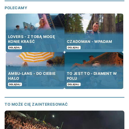
POLECAMY
LOVERS - Z TOBĄ MOGĘ
KONIE KRAŚĆ
CZADOMAN - WPADAM
OGLĄDAJ
OGLĄDAJ
AMBU-LANS - DO CIEBIE
TO JEST TO - DIAMENT W
HALO
POLU
OGLĄDAJ
OGLĄDAJ
TO MOŻE CIĘ ZAINTERESOWAĆ