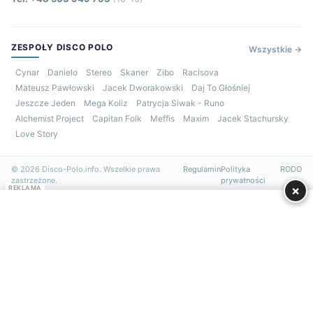
ZESPOŁY DISCO POLO
Wszystkie →
Cynar
Danielo
Stereo
Skaner
Zibo
Racisova
Mateusz Pawłowski
Jacek Dworakowski
Daj To Głośniej
Jeszcze Jeden
Mega Koliz
Patrycja Siwak - Runo
Alchemist Project
Capitan Folk
Meffis
Maxim
Jacek Stachursky
Love Story
© 2026 Disco-Polo.info. Wszelkie prawa
Regulamin
Polityka
RODO
zastrzeżone.
prywatności
×
REKLAMA