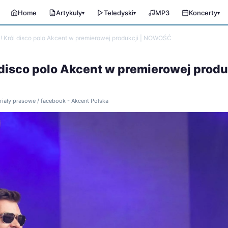
Home
Artykuły
Teledyski
MP3
Koncerty
▾
▾
▾
 Król disco polo Akcent w premierowej produkcji | NOWOŚĆ
isco polo Akcent w premierowej produk
eriały prasowe / facebook - Akcent Polska