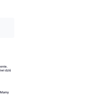
zenie.
ówi dziś
! Mamy