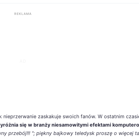
REKLAMA
k nieprzerwanie zaskakuje swoich fanów. W ostatnim czasi
a wyróżnia się w branży niesamowitymi efektami kompute
wny przebój!!! "; piękny bajkowy teledysk proszę o więcej t