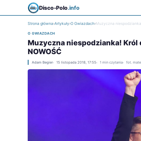
Disco-Polo
.info
Strona główna
›
Artykuły
›
O Gwiazdach
›
Muzyczna niespodzianka!
O GWIAZDACH
Muzyczna niespodzianka! Król d
NOWOŚĆ
Adam Begier
15 listopada 2018, 17:55
1 min czytania
fot. mat