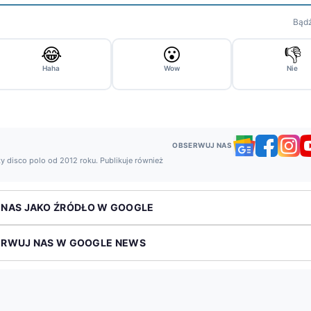
Bądź
😂
😮
👎
Haha
Wow
Nie
OBSERWUJ NAS
y disco polo od 2012 roku. Publikuje również
 NAS JAKO ŹRÓDŁO W GOOGLE
ERWUJ NAS W GOOGLE NEWS