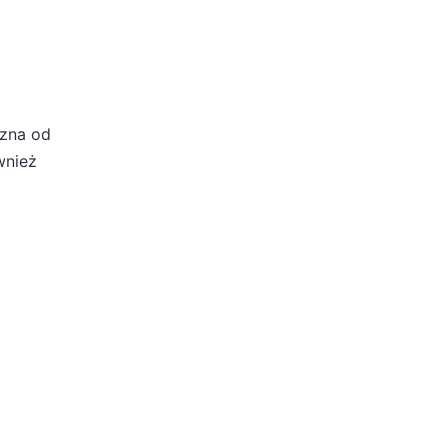
czna od
wnież