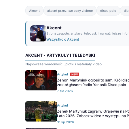
Akcent
akcent przez twe oczy zielone
disco polo
dis
Akcent
Strona zespołu, artykuły, teledyski i najważniejsze info
Wszystko o Akcent
AKCENT - ARTYKUŁY I TELEDYSKI
Najnowsze wiadomości, plotki i materiały video
Artykuł
NEW
Zenon Martyniuk ogłosił to sam. Król dis
został głosem Radio Yanosik Disco polo
7 sie 2026
Artykuł
Zenek Martyniuk zagrał w Grajewie na P
Lata 2026. Zobacz wideo z występu na P
31 lip 2026