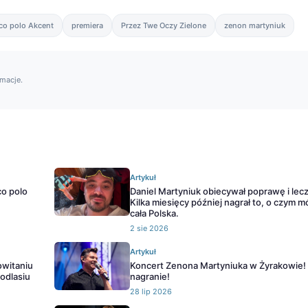
co polo Akcent
premiera
Przez Twe Oczy Zielone
zenon martyniuk
rmacje.
Artykuł
co polo
Daniel Martyniuk obiecywał poprawę i lec
Kilka miesięcy później nagrał to, o czym m
cała Polska.
2 sie 2026
Artykuł
owitaniu
Koncert Zenona Martyniuka w Żyrakowie
odlasiu
nagranie!
28 lip 2026