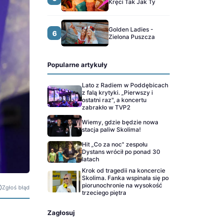
Kręci Tak Jak Ty
Golden Ladies -
6
Zielona Puszcza
Popularne artykuły
Lato z Radiem w Poddębicach
z falą krytyki. „Pierwszy i
ostatni raz", a koncertu
zabrakło w TVP2
Wiemy, gdzie będzie nowa
stacja paliw Skolima!
Hit „Co za noc" zespołu
Dystans wrócił po ponad 30
latach
Krok od tragedii na koncercie
Skolima. Fanka wspinała się po
piorunochronie na wysokość
Zgłoś błąd
trzeciego piętra
Zagłosuj