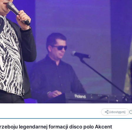
Udostępnij
przeboju legendarnej formacji disco polo Akcent