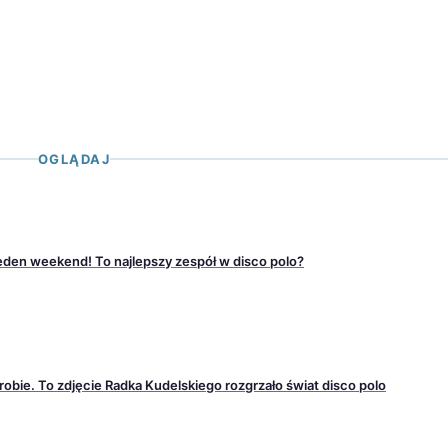
OGLĄDAJ
den weekend! To najlepszy zespół w disco polo?
erobie. To zdjęcie Radka Kudelskiego rozgrzało świat disco polo