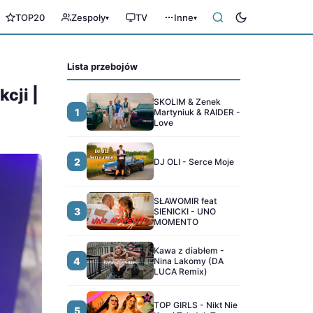
TOP20
Zespoły
TV
Inne
▾
▾
Lista przebojów
cji |
SKOLIM & Zenek
1
Martyniuk & RAIDER -
Love
2
DJ OLI - Serce Moje
SŁAWOMIR feat
3
SIENICKI - UNO
MOMENTO
Kawa z diabłem -
4
Nina Lakomy (DA
LUCA Remix)
TOP GIRLS - Nikt Nie
5