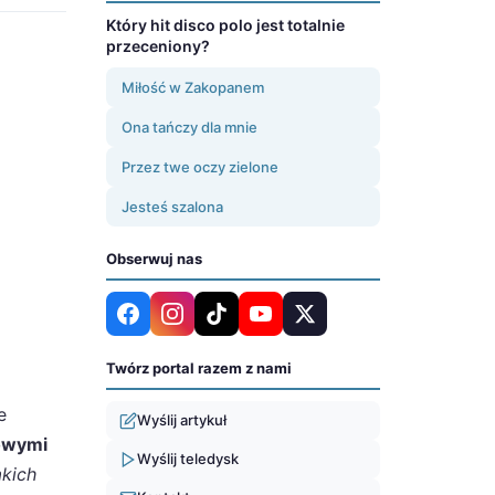
Który hit disco polo jest totalnie
przeceniony?
Miłość w Zakopanem
Ona tańczy dla mnie
Przez twe oczy zielone
Jesteś szalona
Obserwuj nas
Twórz portal razem z nami
e
Wyślij artykuł
rowymi
Wyślij teledysk
akich