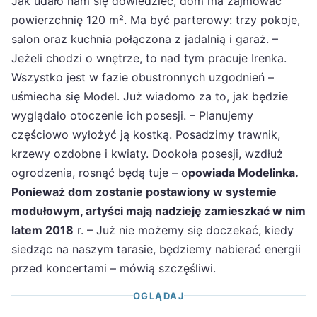
Jak udało nam się dowiedzieć, dom ma zajmować
powierzchnię 120 m². Ma być parterowy: trzy pokoje,
salon oraz kuchnia połączona z jadalnią i garaż. –
Jeżeli chodzi o wnętrze, to nad tym pracuje Irenka.
Wszystko jest w fazie obustronnych uzgodnień –
uśmiecha się Model. Już wiadomo za to, jak będzie
wyglądało otoczenie ich posesji. – Planujemy
częściowo wyłożyć ją kostką. Posadzimy trawnik,
krzewy ozdobne i kwiaty. Dookoła posesji, wzdłuż
ogrodzenia, rosnąć będą tuje – o
powiada Modelinka.
Ponieważ dom zostanie postawiony w systemie
modułowym, artyści mają nadzieję zamieszkać w nim
latem 2018
r. – Już nie możemy się doczekać, kiedy
siedząc na naszym tarasie, będziemy nabierać energii
przed koncertami – mówią szczęśliwi.
OGLĄDAJ