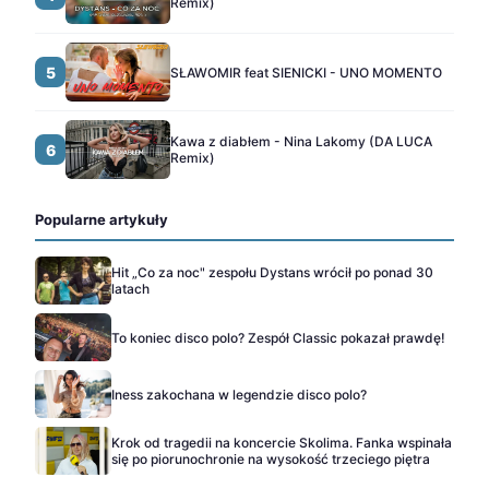
Remix)
5
SŁAWOMIR feat SIENICKI - UNO MOMENTO
Kawa z diabłem - Nina Lakomy (DA LUCA
6
Remix)
Popularne artykuły
Hit „Co za noc" zespołu Dystans wrócił po ponad 30
latach
To koniec disco polo? Zespół Classic pokazał prawdę!
Iness zakochana w legendzie disco polo?
Krok od tragedii na koncercie Skolima. Fanka wspinała
się po piorunochronie na wysokość trzeciego piętra