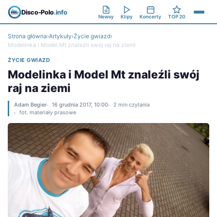
Disco-Polo
.info
Newsy
Klipy
Koncerty
TOP 20
Strona główna
›
Artykuły
›
Życie gwiazd
›
Modelinka i Model Mt znaleźli swój raj na ziemi
ŻYCIE GWIAZD
Modelinka i Model Mt znaleźli swój
raj na ziemi
Adam Begier
16 grudnia 2017, 10:00
2 min czytania
fot. materiały prasowe