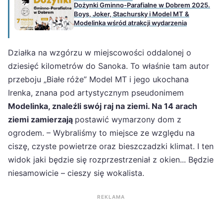
Dożynki Gminno-Parafialne w Dobrem 2025.
Boys, Joker, Stachursky i Model MT &
Modelinka wśród atrakcji wydarzenia
Działka na wzgórzu w miejscowości oddalonej o
dziesięć kilometrów do Sanoka. To właśnie tam autor
przeboju „Białe róże” Model MT i jego ukochana
Irenka, znana pod artystycznym pseudonimem
Modelinka, znaleźli swój raj na ziemi. Na 14 arach
ziemi zamierzają
postawić wymarzony dom z
ogrodem. – Wybraliśmy to miejsce ze względu na
ciszę, czyste powietrze oraz bieszczadzki klimat. I ten
widok jaki będzie się rozprzestrzeniał z okien... Będzie
niesamowicie – cieszy się wokalista.
REKLAMA