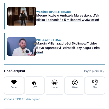
WŁAŚNIE OPUBLIKOWANO
Mocne liczby u Andrzeja Marcysiaka. „Tak
blisko kochanie" z 5 milionami wyświetleń
POPULARNE TERAZ
Marcin Miller zazdrości Skolimowi? Lider
Boys zaprzeczył i zdradził, czy nagra z nim
duet
Oceń artykuł
Bądź pierwszy!
❤️
🔥
😂
😮
👎
Super
HOT
Haha
Wow
Nie
Zobacz TOP 20 disco polo