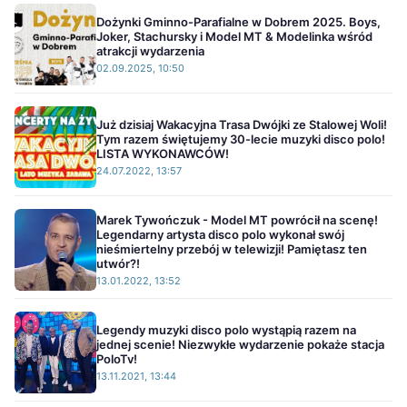
Dożynki Gminno-Parafialne w Dobrem 2025. Boys,
Joker, Stachursky i Model MT & Modelinka wśród
atrakcji wydarzenia
02.09.2025, 10:50
Już dzisiaj Wakacyjna Trasa Dwójki ze Stalowej Woli!
Tym razem świętujemy 30-lecie muzyki disco polo!
LISTA WYKONAWCÓW!
24.07.2022, 13:57
Marek Tywończuk - Model MT powrócił na scenę!
Legendarny artysta disco polo wykonał swój
nieśmiertelny przebój w telewizji! Pamiętasz ten
utwór?!
13.01.2022, 13:52
Legendy muzyki disco polo wystąpią razem na
jednej scenie! Niezwykłe wydarzenie pokaże stacja
PoloTv!
13.11.2021, 13:44