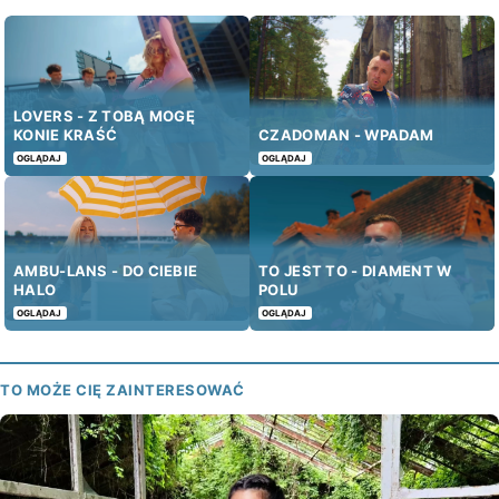
LOVERS - Z TOBĄ MOGĘ
KONIE KRAŚĆ
CZADOMAN - WPADAM
OGLĄDAJ
OGLĄDAJ
AMBU-LANS - DO CIEBIE
TO JEST TO - DIAMENT W
HALO
POLU
OGLĄDAJ
OGLĄDAJ
TO MOŻE CIĘ ZAINTERESOWAĆ