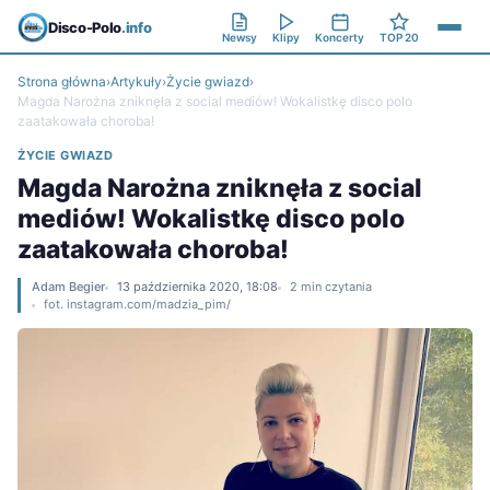
Disco-Polo
.info
Newsy
Klipy
Koncerty
TOP 20
Strona główna
›
Artykuły
›
Życie gwiazd
›
Magda Narożna zniknęła z social mediów! Wokalistkę disco polo
zaatakowała choroba!
ŻYCIE GWIAZD
Magda Narożna zniknęła z social
mediów! Wokalistkę disco polo
zaatakowała choroba!
Adam Begier
13 października 2020, 18:08
2 min czytania
fot. instagram.com/madzia_pim/