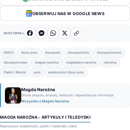
OBSERWUJ NAS W GOOGLE NEWS
UDOSTĘPNIJ:
DISCO
disco polo
discopolo
discopoloinfo
discopolomusic
discopolonews
magda narożna
magdalena narożna
narożna
Piękni i Młodzi
polo
wiadomości disco polo
Magda Narożna
Strona zespołu, artykuły, teledyski i najważniejsze informacje.
Wszystko o Magda Narożna
MAGDA NAROŻNA - ARTYKUŁY I TELEDYSKI
Najnowsze wiadomości, plotki i materiały video