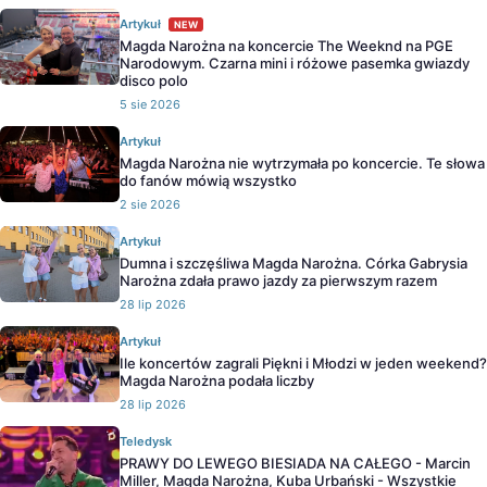
Artykuł
NEW
Magda Narożna na koncercie The Weeknd na PGE
Narodowym. Czarna mini i różowe pasemka gwiazdy
disco polo
5 sie 2026
Artykuł
Magda Narożna nie wytrzymała po koncercie. Te słowa
do fanów mówią wszystko
2 sie 2026
Artykuł
Dumna i szczęśliwa Magda Narożna. Córka Gabrysia
Narożna zdała prawo jazdy za pierwszym razem
28 lip 2026
Artykuł
Ile koncertów zagrali Piękni i Młodzi w jeden weekend?
Magda Narożna podała liczby
28 lip 2026
Teledysk
PRAWY DO LEWEGO BIESIADA NA CAŁEGO - Marcin
Miller, Magda Narożna, Kuba Urbański - Wszystkie