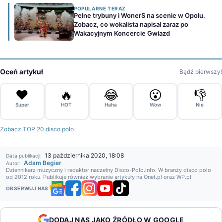
POPULARNE TERAZ
Pełne trybuny i WonerS na scenie w Opolu.
Zobacz, co wokalista napisał zaraz po
Wakacyjnym Koncercie Gwiazd
Oceń artykuł
Bądź pierwszy!
❤️
🔥
😂
😮
👎
Super
HOT
Haha
Wow
Nie
Zobacz TOP 20 disco polo
13 października 2020, 18:08
Data publikacji:
Adam Begier
Autor:
Dziennikarz muzyczny i redaktor naczelny Disco-Polo.info. W branży disco polo
od 2012 roku. Publikuje również wybranie artykuły na Onet.pl oraz WP.pl
OBSERWUJ NAS
DODAJ NAS JAKO ŹRÓDŁO W GOOGLE