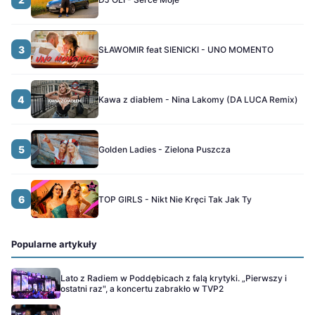
3
SŁAWOMIR feat SIENICKI - UNO MOMENTO
4
Kawa z diabłem - Nina Lakomy (DA LUCA Remix)
5
Golden Ladies - Zielona Puszcza
6
TOP GIRLS - Nikt Nie Kręci Tak Jak Ty
Popularne artykuły
Lato z Radiem w Poddębicach z falą krytyki. „Pierwszy i
ostatni raz", a koncertu zabrakło w TVP2