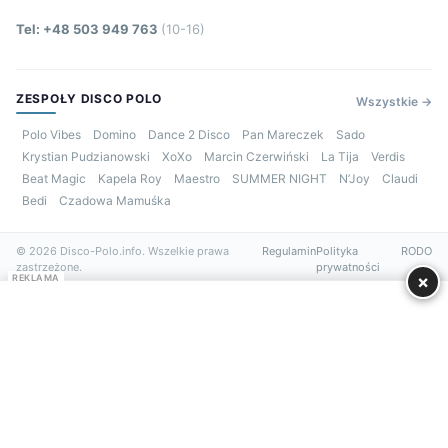
Tel: +48 503 949 763
(10-16)
ZESPOŁY DISCO POLO
Wszystkie →
Polo Vibes
Domino
Dance 2 Disco
Pan Mareczek
Sado
Krystian Pudzianowski
XoXo
Marcin Czerwiński
La Tija
Verdis
Beat Magic
Kapela Roy
Maestro
SUMMER NIGHT
N’Joy
Claudi
Bedi
Czadowa Mamuśka
© 2026 Disco-Polo.info. Wszelkie prawa
Regulamin
Polityka
RODO
zastrzeżone.
prywatności
×
REKLAMA