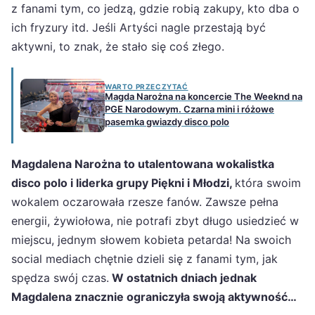
z fanami tym, co jedzą, gdzie robią zakupy, kto dba o
ich fryzury itd. Jeśli Artyści nagle przestają być
aktywni, to znak, że stało się coś złego.
WARTO PRZECZYTAĆ
Magda Narożna na koncercie The Weeknd na
PGE Narodowym. Czarna mini i różowe
pasemka gwiazdy disco polo
Magdalena Narożna to utalentowana wokalistka
disco polo i liderka grupy Piękni i Młodzi,
która swoim
wokalem oczarowała rzesze fanów. Zawsze pełna
energii, żywiołowa, nie potrafi zbyt długo usiedzieć w
miejscu, jednym słowem kobieta petarda! Na swoich
social mediach chętnie dzieli się z fanami tym, jak
spędza swój czas.
W ostatnich dniach jednak
Magdalena znacznie ograniczyła swoją aktywność…